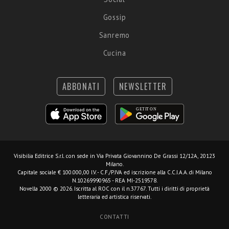
Gossip
Sanremo
Cucina
ABBONATI
NEWSLETTER
Visibilia Editrice S.r.l.
con sede in Via Privata Giovannino De Grassi 12/12A, 20123
Milano.
Capitale sociale € 100.000,00 I.V. - C.F./P.IVA ed iscrizione alla C.C.I.A.A. di Milano
N.10269990965 - REA MI-2519578.
Novella 2000 © 2026. Iscritta al ROC con il n.37767. Tutti i diritti di proprietà
letteraria ed artistica riservati.
CONTATTI