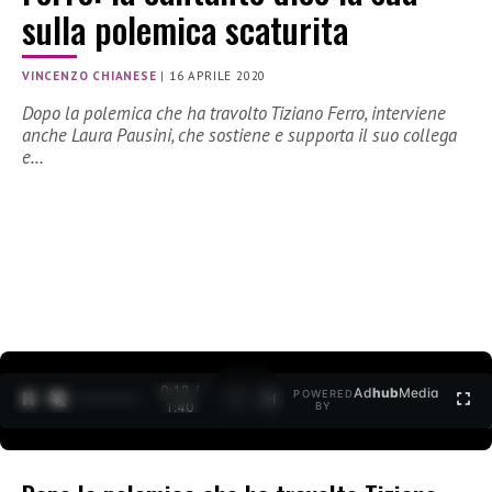
sulla polemica scaturita
VINCENZO CHIANESE
|
16 APRILE 2020
Dopo la polemica che ha travolto Tiziano Ferro, interviene
anche Laura Pausini, che sostiene e supporta il suo collega
e…
0:12 /
Ad
hub
Media
POWERED
1
/
2
1:40
BY