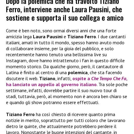
Dopo la polemica che ha travolto Tiziano
Ferro, interviene anche Laura Pausini, che
sostiene e supporta il suo collega e amico
Come è ben noto, sono ormai diversi anni che una forte
amicizia lega
Laura Pausini
e
Tiziano Ferro
. I due cantanti
italiani, amati in tutto il mondo, spesso hanno avuto modo
di collaborare insieme, per la gioia del pubblico, e solo
recentemente hanno tenuto una bellissima live su
Instagram, dove hanno intrattenuto i fan in questo difficile
momento storico. Da qualche giorno, però, il cantautore di
Latina è finito al centro di una
polemica
, che sta facendo
discutere il web.
Tiziano
, infatti,
ospite a
Che Tempo Che Fa
,
ha lanciato un appello al governo italiano
. Tra sole poche
settimane, infatti, dovrebbe partire il suo nuovo tour di
stadi, tuttavia, però, al momento non è ancora ben chiaro se
e quando gli show potranno essere effettuati.
Tiziano Ferro
ha così chiesto di ricevere quanto prima
notizie in merito, soprattutto per tutti coloro che lavorano
dietro le quinte, che attualmente potrebbero perdere il
lavoro. Nonostante le buone intenzioni del cantante, in