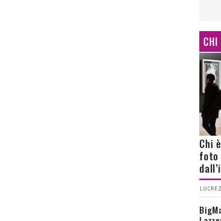
CHI
Chi 
foto
dall
LUCREZ
BigMa
Lazze