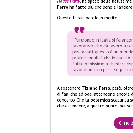
House Party
, ha speso delle bellissime
Ferro
ha fatto più che bene a lanciare 
Queste le sue parole in merito:
“Purtroppo in Italia si fa anc
lavorativo, che dà lavoro a ta
privilegiati, questo è un mondo
professionalità che in questo 
fatto benissimo a chiedere ris
lavoratori, non per sé o per no
A sostenere
Tiziano Ferro
, però, oltr
di fan, che ad oggi attendono ancora d
concerto. Che la
polemica
scaturita s
che attendere, a questo punto, per sco
IN