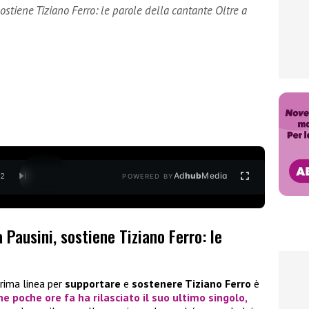
stiene Tiziano Ferro: le parole della cantante Oltre a
Ad
hub
Media
/
2
POWERED BY
Pausini, sostiene Tiziano Ferro: le
prima linea per
supportare
e
sostenere Tiziano Ferro
è
he poche ore fa ha rilasciato il suo ultimo singolo,