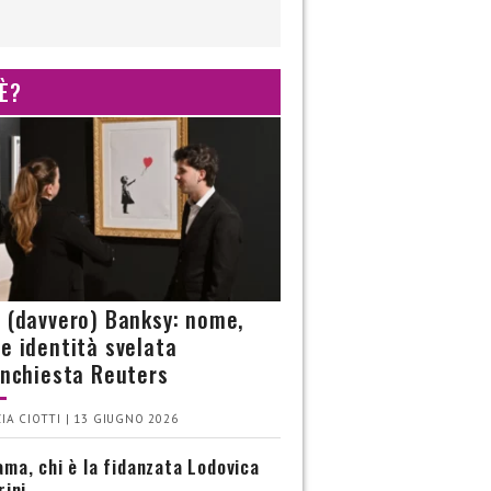
 È?
è (davvero) Banksy: nome,
 e identità svelata
’inchiesta Reuters
IA CIOTTI | 13 GIUGNO 2026
ma, chi è la fidanzata Lodovica
rini