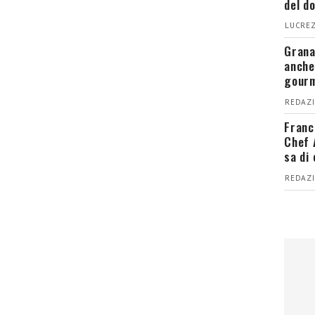
del d
LUCREZ
Grana
anche
gour
REDAZI
Franc
Chef 
sa di
REDAZI