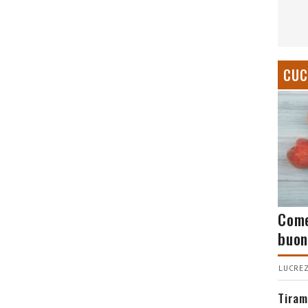
CUC
Come
buon
LUCREZ
Tiram