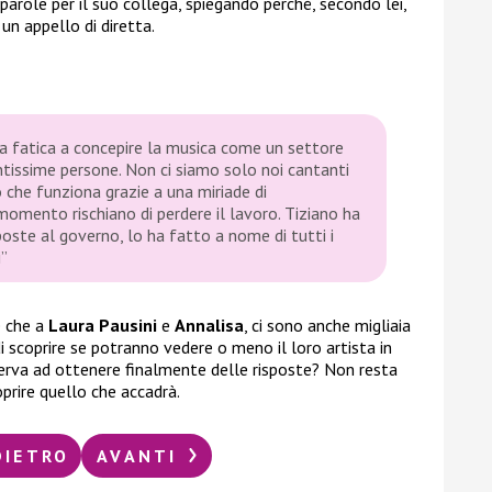
 parole per il suo collega, spiegando perché, secondo lei,
un appello di diretta.
ora fatica a concepire la musica come un settore
ntissime persone. Non ci siamo solo noi cantanti
 che funziona grazie a una miriade di
momento rischiano di perdere il lavoro. Tiziano ha
poste al governo, lo ha fatto a nome di tutti i
i”
e che a
Laura Pausini
e
Annalisa
, ci sono anche migliaia
i scoprire se potranno vedere o meno il loro artista in
erva ad ottenere finalmente delle risposte? Non resta
prire quello che accadrà.
DIETRO
AVANTI