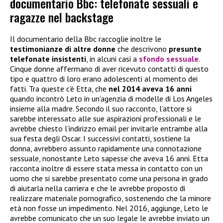
documentario Bbc: telefonate sessuali e
ragazze nel backstage
Il documentario della Bbc raccoglie inoltre le
testimonianze di altre donne
che descrivono
presunte
telefonate insistenti
, in alcuni casi a
sfondo sessuale
.
Cinque donne affermano di aver ricevuto contatti di questo
tipo e quattro di loro erano adolescenti al momento dei
fatti. Tra queste c’è Etta, che
nel 2014 aveva 16 anni
quando incontrò Leto in un’agenzia di modelle di Los Angeles
insieme alla madre. Secondo il suo racconto, l’attore si
sarebbe interessato alle sue aspirazioni professionali e le
avrebbe chiesto l’indirizzo email per invitarle entrambe alla
sua festa degli Oscar. I successivi contatti, sostiene la
donna, avrebbero assunto rapidamente una connotazione
sessuale, nonostante Leto sapesse che aveva 16 anni. Etta
racconta inoltre di essere stata messa in contatto con un
uomo che si sarebbe presentato come una persona in grado
di aiutarla nella carriera e che le avrebbe proposto di
realizzare materiale pornografico, sostenendo che la minore
età non fosse un impedimento. Nel 2016, aggiunge, Leto le
avrebbe comunicato che un suo legale le avrebbe inviato un