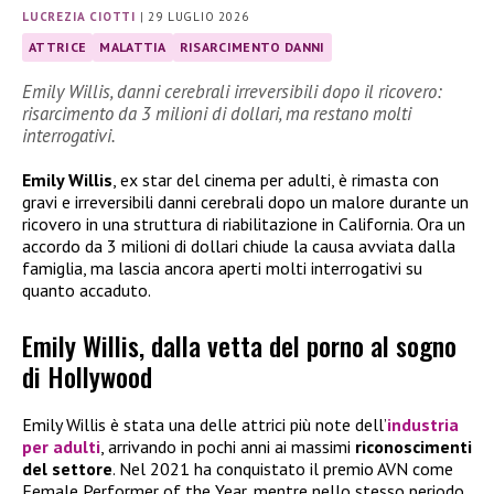
LUCREZIA CIOTTI
|
29 LUGLIO 2026
ATTRICE
MALATTIA
RISARCIMENTO DANNI
Emily Willis, danni cerebrali irreversibili dopo il ricovero:
risarcimento da 3 milioni di dollari, ma restano molti
interrogativi.
Emily Willis
, ex star del cinema per adulti, è rimasta con
gravi e irreversibili danni cerebrali dopo un malore durante un
ricovero in una struttura di riabilitazione in California. Ora un
accordo da 3 milioni di dollari chiude la causa avviata dalla
famiglia, ma lascia ancora aperti molti interrogativi su
quanto accaduto.
Emily Willis, dalla vetta del porno al sogno
di Hollywood
Emily Willis è stata una delle attrici più note dell’
industria
per adulti
, arrivando in pochi anni ai massimi
riconoscimenti
del settore
. Nel 2021 ha conquistato il premio AVN come
Female Performer of the Year, mentre nello stesso periodo