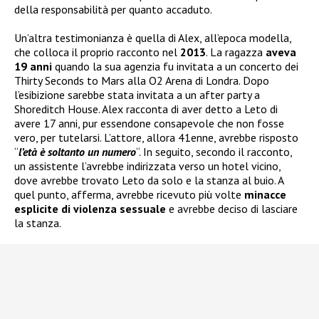
della responsabilità per quanto accaduto.
Un’altra testimonianza è quella di Alex, all’epoca modella,
che colloca il proprio racconto nel
2013
. La ragazza
aveva
19 anni
quando la sua agenzia fu invitata a un concerto dei
Thirty Seconds to Mars alla O2 Arena di Londra. Dopo
l’esibizione sarebbe stata invitata a un after party a
Shoreditch House. Alex racconta di aver detto a Leto di
avere 17 anni, pur essendone consapevole che non fosse
vero, per tutelarsi. L’attore, allora 41enne, avrebbe risposto
“
l’età è soltanto un numero
“. In seguito, secondo il racconto,
un assistente l’avrebbe indirizzata verso un hotel vicino,
dove avrebbe trovato Leto da solo e la stanza al buio. A
quel punto, afferma, avrebbe ricevuto più volte
minacce
esplicite di violenza sessuale
e avrebbe deciso di lasciare
la stanza.