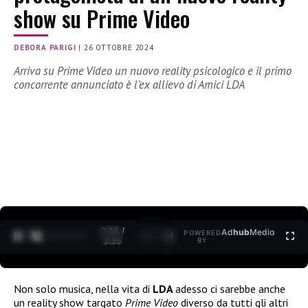
show su Prime Video
DEBORA PARIGI
|
26 OTTOBRE 2024
Arriva su Prime Video un nuovo reality psicologico e il primo
concorrente annunciato è l’ex allievo di Amici LDA
0:30 /
Ad
hub
Media
POWERED
1
/
2
3:35
BY
Non solo musica, nella vita di
LDA
adesso ci sarebbe anche
un reality show targato
Prime Video
diverso da tutti gli altri