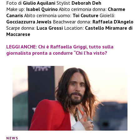
Foto di
Giulio Aquilani
Stylist
Deborah Deh
Make up:
Isabel Quirino
Abito cerimonia donna:
Charme
Canaris
Abito cerimonia uomo:
Toi Couture
Gioielli:
Gocciazzurra Jewels
Beachwear donna:
Raffaela D’Angelo
Scarpe donna:
Luca Grossi
Location:
Castello Miramare di
Maccarese
LEGGI ANCHE: Chi è Raffaella Griggi, tutto sulla
giornalista pronta a condurre “Chi l’ha visto?
NEWS