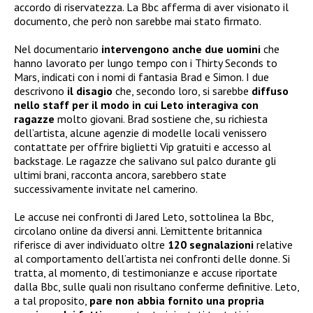
accordo di riservatezza. La Bbc afferma di aver visionato il
documento, che però non sarebbe mai stato firmato.
Nel documentario
intervengono anche due uomini
che
hanno lavorato per lungo tempo con i Thirty Seconds to
Mars, indicati con i nomi di fantasia Brad e Simon. I due
descrivono
il disagio
che, secondo loro, si sarebbe
diffuso
nello staff per il modo in cui Leto interagiva con
ragazze
molto giovani. Brad sostiene che, su richiesta
dell’artista, alcune agenzie di modelle locali venissero
contattate per offrire biglietti Vip gratuiti e accesso al
backstage. Le ragazze che salivano sul palco durante gli
ultimi brani, racconta ancora, sarebbero state
successivamente invitate nel camerino.
Le accuse nei confronti di Jared Leto, sottolinea la Bbc,
circolano online da diversi anni. L’emittente britannica
riferisce di aver individuato oltre
120 segnalazioni
relative
al comportamento dell’artista nei confronti delle donne. Si
tratta, al momento, di testimonianze e accuse riportate
dalla Bbc, sulle quali non risultano conferme definitive. Leto,
a tal proposito,
pare non abbia
fornito una propria