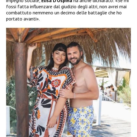
impegno sociale,
Elisa D’Ospina
ha anche dichiarato: «Se mi
fossi fatta influenzare dal giudizio degli altri, non avrei mai
combattuto nemmeno un decimo delle battaglie che ho
portato avanti».