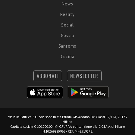
News
Reality
Social
Gossip
Sanremo
Cucina
ABBONATI
NEWSLETTER
Visibilia Editrice S.r.l.
con sede in Via Privata Giovannino De Grassi 12/12A, 20123
Milano.
Capitale sociale € 100.000,00 I.V. - C.F./P.IVA ed iscrizione alla C.C.I.A.A. di Milano
N.10269990965 - REA MI-2519578.