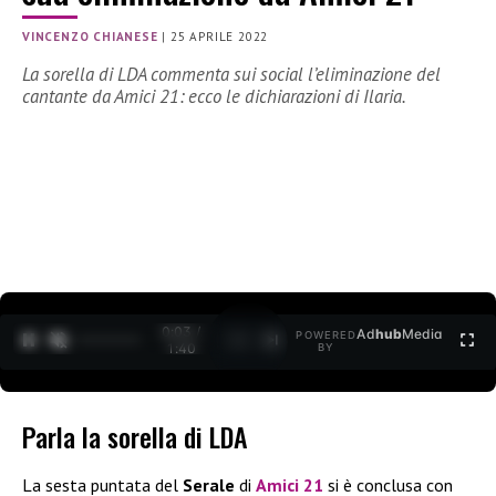
VINCENZO CHIANESE
|
25 APRILE 2022
La sorella di LDA commenta sui social l’eliminazione del
cantante da Amici 21: ecco le dichiarazioni di Ilaria.
0:04 /
Ad
hub
Media
POWERED
1
/
2
1:40
BY
Parla la sorella di LDA
La sesta puntata del
Serale
di
Amici 21
si è conclusa con