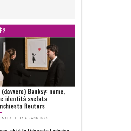
 È?
è (davvero) Banksy: nome,
 e identità svelata
’inchiesta Reuters
IA CIOTTI | 13 GIUGNO 2026
ma, chi è la fidanzata Lodovica