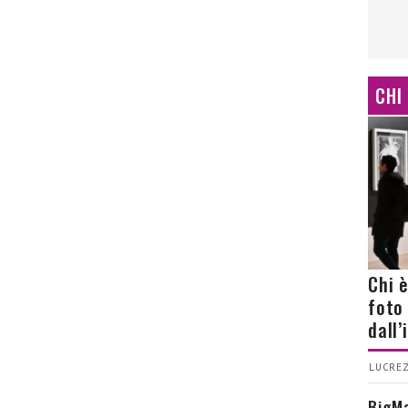
CHI
Chi 
foto
dall
LUCREZ
BigMa