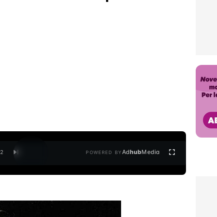
Ad
hub
Media
/
2
POWERED BY