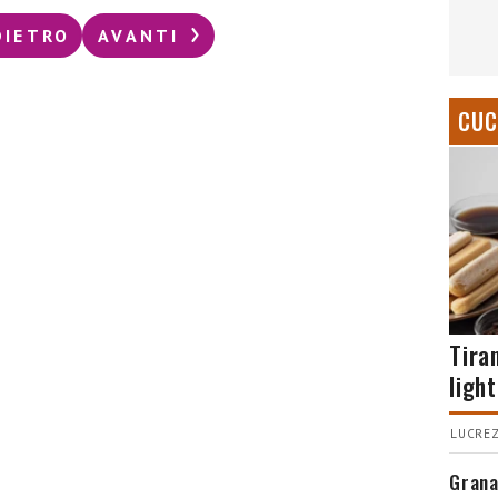
DIETRO
AVANTI
CUC
Tira
light
LUCREZ
Grana