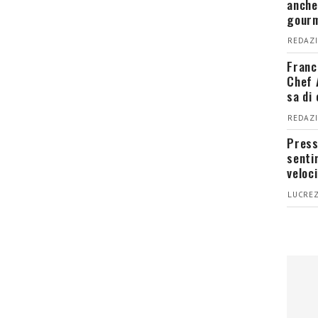
anche
gour
REDAZI
Franc
Chef 
sa di
REDAZI
Press
senti
veloci
LUCREZ