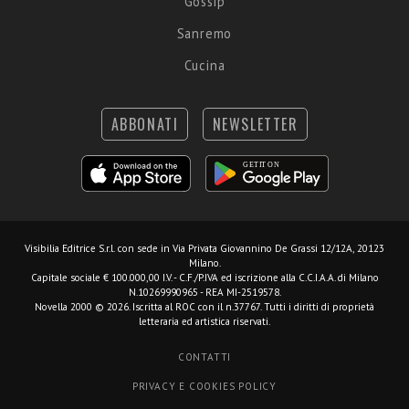
Gossip
Sanremo
Cucina
ABBONATI
NEWSLETTER
Visibilia Editrice S.r.l.
con sede in Via Privata Giovannino De Grassi 12/12A, 20123
Milano.
Capitale sociale € 100.000,00 I.V. - C.F./P.IVA ed iscrizione alla C.C.I.A.A. di Milano
N.10269990965 - REA MI-2519578.
Novella 2000 © 2026. Iscritta al ROC con il n.37767. Tutti i diritti di proprietà
letteraria ed artistica riservati.
CONTATTI
PRIVACY E COOKIES POLICY