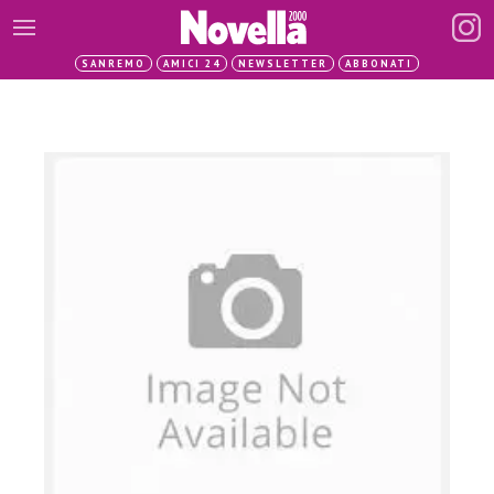
SANREMO
AMICI 24
NEWSLETTER
ABBONATI