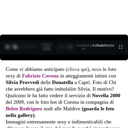
0:27 /
Ad
hub
Media
POWERED
1
/
2
3:35
BY
Come vi abbiamo anticipato
(clicca qui)
, ecco le foto
sexy di
Fabrizio Corona
in atteggiamenti intimi con
Silvia Provvedi
delle
Donatella
a Capri. Foto di Chi
che avrebbero già fatto imbufalire Silvia. Il motivo?
Qualcuno le ha fatto vedere il servizio di
Novella 2000
del 2009, con le foto hot di Corona in compagnia di
Belen Rodriguez
nudi alle Maldive
(guarda le foto
nella gallery)
.
Immagini estremamente sexy e indimenticabili che