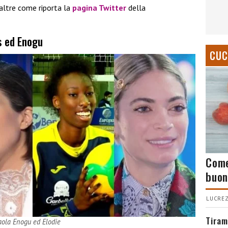
 altre come riporta la
pagina Twitter
della
s ed Enogu
CUC
Come
buon
LUCREZ
Tiram
aola Enogu ed Elodie