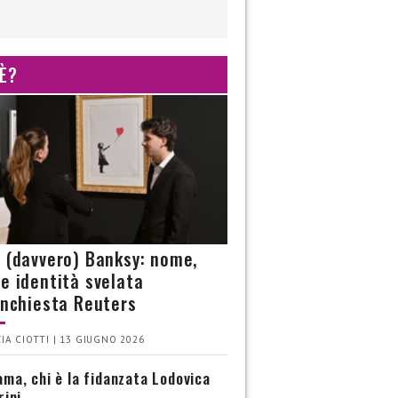
 È?
è (davvero) Banksy: nome,
 e identità svelata
’inchiesta Reuters
IA CIOTTI | 13 GIUGNO 2026
ma, chi è la fidanzata Lodovica
rini