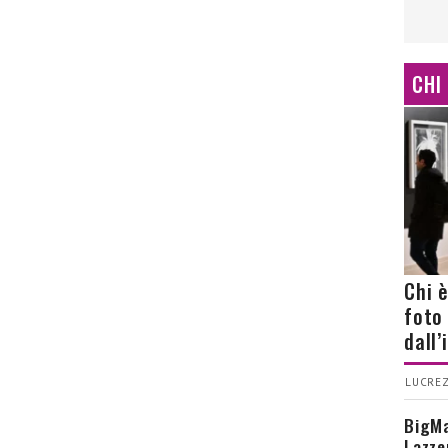
CHI
Chi 
foto
dall
LUCREZ
BigMa
Lazze