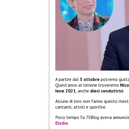
A partire dal
5 ottobre
potremo gusta
Quest’anno al timone troveremo
Nico
Iene 2021
, anche
dieci conduttrici
.
Alcune di loro non fanno questo mestie
cantanti, attrici e sportive.
Poco tempo fa
TVBlog
aveva annuncia
Elodie
.