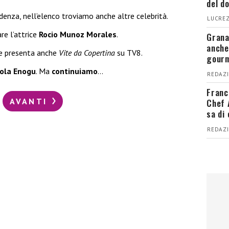
del d
edenza, nell’elenco troviamo anche altre celebrità.
LUCREZ
re l’attrice
Rocio Munoz Morales
.
Grana
anche
le presenta anche
Vite da Copertina
su TV8.
gour
ola Enogu
. Ma
continuiamo
…
REDAZI
Franc
AVANTI
Chef 
sa di
REDAZI