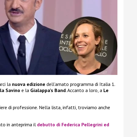
rci la
nuova edizione
dell’amato programma di Italia 1.
la Savino
e la
Gialappa’s Band
. Accanto a loro, a
Le
re di professione. Nella lista, infatti, troviamo anche
to in anteprima il
debutto di
Federica Pellegrini
ed