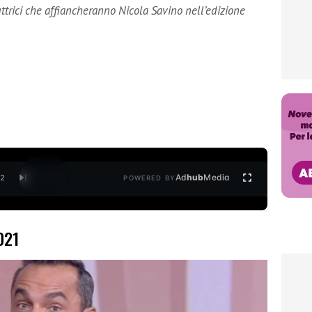
trici che affiancheranno Nicola Savino nell’edizione
Ad
hub
Media
/
2
POWERED BY
021