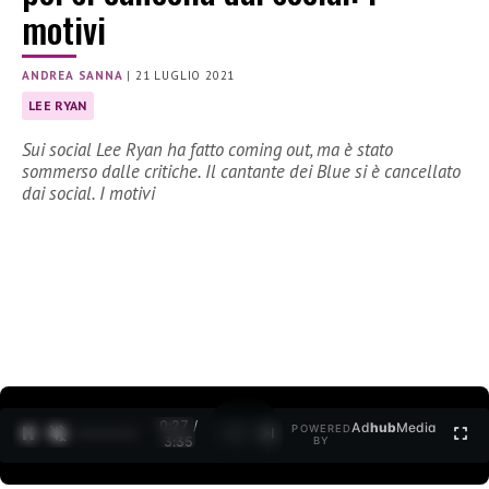
motivi
ANDREA SANNA
|
21 LUGLIO 2021
LEE RYAN
Sui social Lee Ryan ha fatto coming out, ma è stato
sommerso dalle critiche. Il cantante dei Blue si è cancellato
dai social. I motivi
0:27 /
Ad
hub
Media
POWERED
1
/
2
3:35
BY