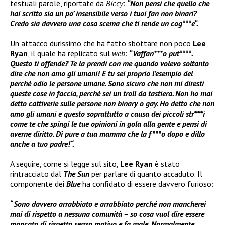
testuali parole, riportate da
Biccy
:
“Non pensi che quello che
hai scritto sia un po’ insensibile verso i tuoi fan non binari?
Credo sia davvero una cosa scema che ti rende un cog***e“.
Un attacco durissimo che ha fatto sbottare non poco
Lee
Ryan
, il quale ha replicato sul
web
:
“Vaffan***o put****.
Questo ti offende? Te la prendi con me quando volevo soltanto
dire che non amo gli umani! E tu sei proprio l’esempio del
perché odio le persone umane. Sono sicuro che non mi diresti
queste cose in faccia, perché sei un troll da tastiera. Non ho mai
detto cattiverie sulle persone non binary o gay. Ho detto che non
amo gli umani e questo soprattutto a causa dei piccoli str***i
come te che spingi le tue opinioni in gola alla gente e pensi di
averne diritto. Dì pure a tua mamma che la f***o dopo e dillo
anche a tuo padre!“.
A seguire, come si legge sul sito,
Lee Ryan
è stato
rintracciato dal
The Sun
per parlare di quanto accaduto. Il
componente dei
Blue
ha confidato di essere davvero furioso:
“
Sono davvero arrabbiato e arrabbiato perché non mancherei
mai di rispetto a nessuna comunità – so cosa vuol dire essere
mancato di rispetto senza motivo e fa male. Normalmente