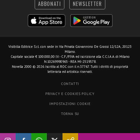
ABBONATI
NEWSLETTER
Visibilia Editrice S.r.l.
con sede in Via Privata Giovannino De Grassi 12/12A, 20123
Milano.
Capitale sociale € 100.000,00 I.V. - C.F./P.IVA ed iscrizione alla C.C.I.A.A. di Milano
N.10269990965 - REA MI-2519578.
Novella 2000 © 2026. Iscritta al ROC con il n.37767. Tutti i diritti di proprietà
letteraria ed artistica riservati.
CONTATTI
PRIVACY E COOKIES POLICY
IMPOSTAZIONI COOKIE
TORNA SU