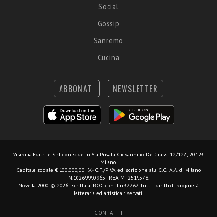
Social
Gossip
Sanremo
Cucina
ABBONATI
NEWSLETTER
Visibilia Editrice S.r.l.
con sede in Via Privata Giovannino De Grassi 12/12A, 20123
Milano.
Capitale sociale € 100.000,00 I.V. - C.F./P.IVA ed iscrizione alla C.C.I.A.A. di Milano
N.10269990965 - REA MI-2519578.
Novella 2000 © 2026. Iscritta al ROC con il n.37767. Tutti i diritti di proprietà
letteraria ed artistica riservati.
CONTATTI