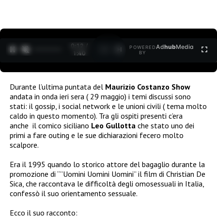
0:12 /
Ad
hub
Media
POWERED
1
/
2
1:40
BY
Durante l’ultima puntata del
Maurizio Costanzo Show
andata in onda ieri sera ( 29 maggio) i temi discussi sono
stati: il gossip, i social network e le unioni civili ( tema molto
caldo in questo momento). Tra gli ospiti presenti c’era
anche il comico siciliano
Leo Gullotta
che stato uno dei
primi a fare outing e le sue dichiarazioni fecero molto
scalpore.
Era il 1995 quando lo storico attore del bagaglio durante la
promozione di “”Uomini Uomini Uomini” il film di Christian De
Sica, che raccontava le difficoltà degli omosessuali in Italia,
confessò il suo orientamento sessuale.
Ecco il suo racconto: