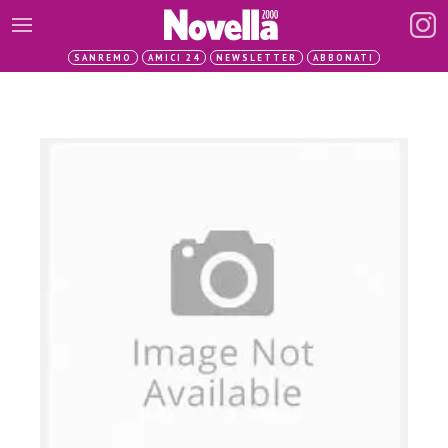
SANREMO
AMICI 24
NEWSLETTER
ABBONATI