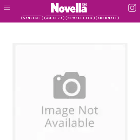
SANREMO
AMICI 24
NEWSLETTER
ABBONATI