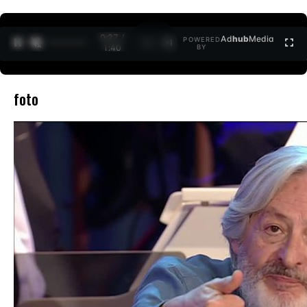
0:27 /
Ad
hub
Media
POWERED
1
/
2
1:40
BY
foto