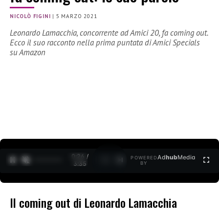
NICOLÒ FIGINI
|
5 MARZO 2021
Leonardo Lamacchia, concorrente ad Amici 20, fa coming out.
Ecco il suo racconto nella prima puntata di Amici Specials
su Amazon
0:26 /
Ad
hub
Media
POWERED
1
/
2
3:35
BY
Il coming out di Leonardo Lamacchia