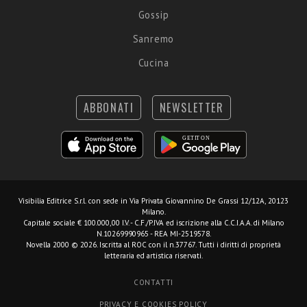
Gossip
Sanremo
Cucina
ABBONATI
NEWSLETTER
Visibilia Editrice S.r.l.
con sede in Via Privata Giovannino De Grassi 12/12A, 20123
Milano.
Capitale sociale € 100.000,00 I.V. - C.F./P.IVA ed iscrizione alla C.C.I.A.A. di Milano
N.10269990965 - REA MI-2519578.
Novella 2000 © 2026. Iscritta al ROC con il n.37767. Tutti i diritti di proprietà
letteraria ed artistica riservati.
CONTATTI
PRIVACY E COOKIES POLICY