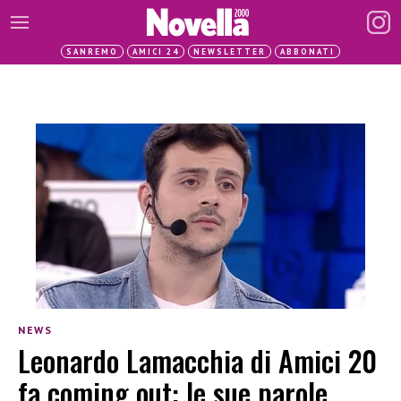
SANREMO
AMICI 24
NEWSLETTER
ABBONATI
NEWS
Leonardo Lamacchia di Amici 20
fa coming out: le sue parole