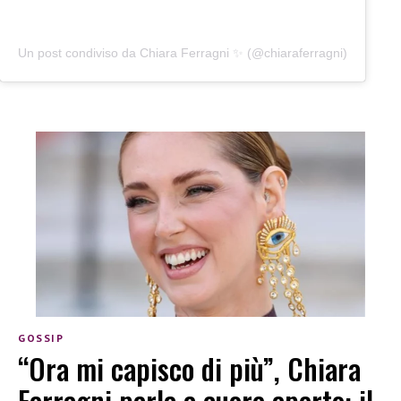
Un post condiviso da Chiara Ferragni ✨ (@chiaraferragni)
GOSSIP
“Ora mi capisco di più”, Chiara
Ferragni parla a cuore aperto: il