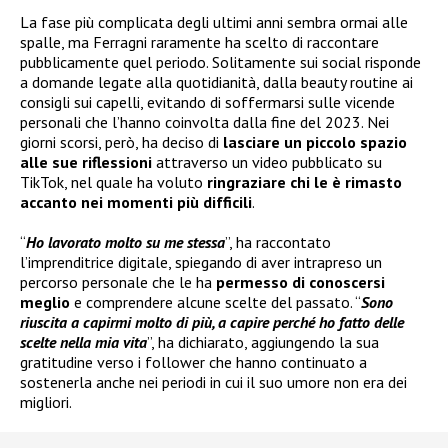
La fase più complicata degli ultimi anni sembra ormai alle
spalle, ma Ferragni raramente ha scelto di raccontare
pubblicamente quel periodo. Solitamente sui social risponde
a domande legate alla quotidianità, dalla beauty routine ai
consigli sui capelli, evitando di soffermarsi sulle vicende
personali che l’hanno coinvolta dalla fine del 2023. Nei
giorni scorsi, però, ha deciso di
lasciare un piccolo spazio
alle sue riflessioni
attraverso un video pubblicato su
TikTok, nel quale ha voluto
ringraziare chi le è rimasto
accanto nei momenti più difficili
.
“
Ho lavorato molto su me stessa
”, ha raccontato
l’imprenditrice digitale, spiegando di aver intrapreso un
percorso personale che le ha
permesso di conoscersi
meglio
e comprendere alcune scelte del passato. “
Sono
riuscita a capirmi molto di più, a capire perché ho fatto delle
scelte nella mia vita
”, ha dichiarato, aggiungendo la sua
gratitudine verso i follower che hanno continuato a
sostenerla anche nei periodi in cui il suo umore non era dei
migliori.