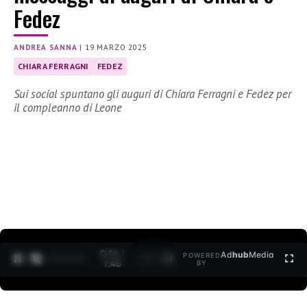
Fedez
ANDREA SANNA
|
19 MARZO 2025
CHIARA FERRAGNI
FEDEZ
Sui social spuntano gli auguri di Chiara Ferragni e Fedez per
il compleanno di Leone
0:15 /
Ad
hub
Media
POWERED
1
/
2
1:40
BY