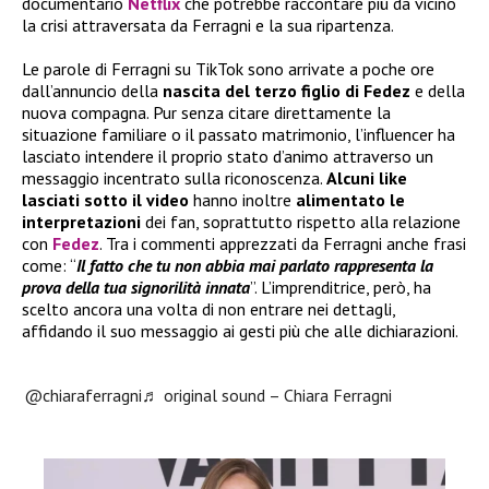
documentario
Netflix
che potrebbe raccontare più da vicino
la crisi attraversata da Ferragni e la sua ripartenza.
Le parole di Ferragni su TikTok sono arrivate a poche ore
dall’annuncio della
nascita del terzo figlio di Fedez
e della
nuova compagna. Pur senza citare direttamente la
situazione familiare o il passato matrimonio, l’influencer ha
lasciato intendere il proprio stato d’animo attraverso un
messaggio incentrato sulla riconoscenza.
Alcuni like
lasciati sotto il video
hanno inoltre
alimentato le
interpretazioni
dei fan, soprattutto rispetto alla relazione
con
Fedez
. Tra i commenti apprezzati da Ferragni anche frasi
come: “
Il fatto che tu non abbia mai parlato rappresenta la
prova della tua signorilità innata
”. L’imprenditrice, però, ha
scelto ancora una volta di non entrare nei dettagli,
affidando il suo messaggio ai gesti più che alle dichiarazioni.
@chiaraferragni
♬ original sound – Chiara Ferragni