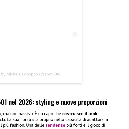
0 by Michele Logrippo (@spot80tv)
501 nel 2026: styling e nuove proporzioni
a, ma non passiva. È un capo che
costruisce il look
sti
. La sua forza sta proprio nella capacità di adattarsi a
l più fashion. Una delle
tendenze
più forti è il gioco di