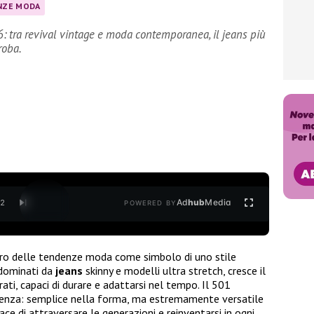
NZE MODA
: tra revival vintage e moda contemporanea, il jeans più
roba.
Ad
hub
Media
/
2
POWERED BY
ro delle tendenze moda come simbolo di uno stile
 dominati da
jeans
skinny e modelli ultra stretch, cresce il
urati, capaci di durare e adattarsi nel tempo. Il 501
enza: semplice nella forma, ma estremamente versatile
ace di attraversare le generazioni e reinventarsi in ogni