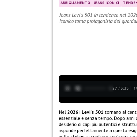
ABBIGLIAMENTO
JEANS ICONICI
TENDE
Jeans Levi’s 501 in tendenza nel 2026
iconico torna protagonista del guarda
0:27 / 3:35
1
Nel
2026
i
Levi’s 501
tornano al cent
essenziale e senza tempo. Dopo anni
desiderio di capi più autentici e strutt
risponde perfettamente a questa esig
nello styling, si conferma un’icona cap