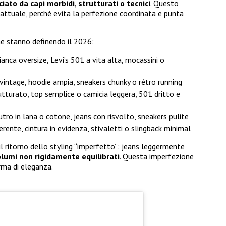
iato da capi morbidi, strutturati o tecnici
. Questo
ttuale, perché evita la perfezione coordinata e punta
he stanno definendo il 2026:
bianca oversize, Levi’s 501 a vita alta, mocassini o
a vintage, hoodie ampia, sneakers chunky o rétro running
utturato, top semplice o camicia leggera, 501 dritto e
tro in lana o cotone, jeans con risvolto, sneakers pulite
erente, cintura in evidenza, stivaletti o slingback minimal
l ritorno dello styling “imperfetto”: jeans leggermente
lumi non rigidamente equilibrati
. Questa imperfezione
rma di eleganza.