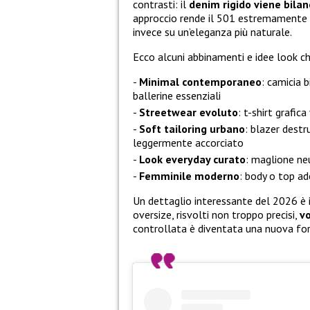
contrasti: il
denim rigido viene bilanc
approccio rende il 501 estremamente a
invece su un’eleganza più naturale.
Ecco alcuni abbinamenti e idee look c
Minimal contemporaneo
: camicia 
ballerine essenziali
Streetwear evoluto
: t-shirt grafic
Soft tailoring urbano
: blazer destr
leggermente accorciato
Look everyday curato
: maglione neu
Femminile moderno
: body o top ad
Un dettaglio interessante del 2026 è i
oversize, risvolti non troppo precisi,
vo
controllata è diventata una nuova fo