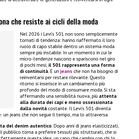
icona che resiste ai cicli della moda
Nel 2026 i Levi’s 501 non sono semplicemente
tornati di tendenza: hanno riaffermato il loro
ruolo di capo stabile dentro un sistema moda
sempre più instabile. In un momento in cui le
micro-tendenze nascono e spariscono nel giro
di pochi mesi,
il 501 rappresenta una forma
di continuità
. È un
jeans
che non ha bisogno di
reinventarsi per restare rilevante. Questo
ritorno si inserisce in un cambiamento più
profondo del modo di consumare moda. Si sta
affermando una sensibilità nuova, più
attenta
alla durata dei capi e meno ossessionata
dalla novità
costante. Il Levi’s 501 diventa
: un jeans che non segue il tempo, ma lo attraversa.
rta del denim autentico
. Dopo anni di jeans elasticizzati,
 pubblico torna a preferire tessuti più strutturati, che si
erfettamente questa idea: un capo che cambia con chi lo