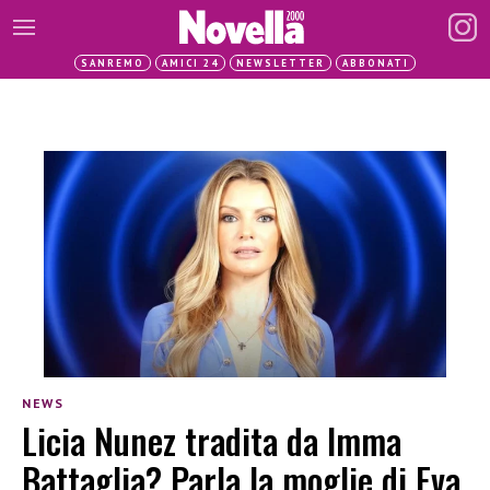
SANREMO
AMICI 24
NEWSLETTER
ABBONATI
NEWS
Licia Nunez tradita da Imma
Battaglia? Parla la moglie di Eva