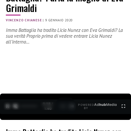
Grimaldi
VINCENZO CHIANESE
|
9 GENNAIO 2020
Imma Battaglia ha tradito Licia Nunez con Eva Grimaldi? La
sua verità Proprio prima di vedere entrare Licia Nunez
all’interno…
0:19 /
Ad
hub
Media
POWERED
1
/
2
1:40
BY