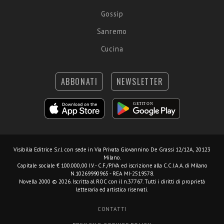
Gossip
Sanremo
Cucina
ABBONATI
NEWSLETTER
Visibilia Editrice S.r.l.
con sede in Via Privata Giovannino De Grassi 12/12A, 20123
Milano.
Capitale sociale € 100.000,00 I.V. - C.F./P.IVA ed iscrizione alla C.C.I.A.A. di Milano
N.10269990965 - REA MI-2519578.
Novella 2000 © 2026. Iscritta al ROC con il n.37767. Tutti i diritti di proprietà
letteraria ed artistica riservati.
CONTATTI