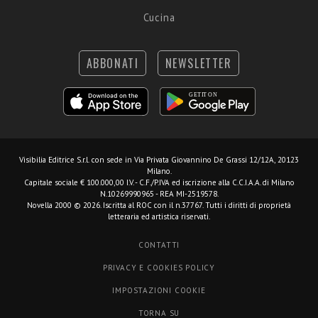
Cucina
ABBONATI
NEWSLETTER
Visibilia Editrice S.r.l.
con sede in Via Privata Giovannino De Grassi 12/12A, 20123
Milano.
Capitale sociale € 100.000,00 I.V. - C.F./P.IVA ed iscrizione alla C.C.I.A.A. di Milano
N.10269990965 - REA MI-2519578.
Novella 2000 © 2026. Iscritta al ROC con il n.37767. Tutti i diritti di proprietà
letteraria ed artistica riservati.
CONTATTI
PRIVACY E COOKIES POLICY
IMPOSTAZIONI COOKIE
TORNA SU