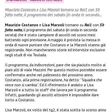
Maurizio Costanzo e Lisa Marzoli tornano su Rai1 con S’è
fatta notte, il programma del sabato (in onda in seconda…
Maurizio Costanzo
e
Lisa Marzoli
tornano su
Rai1
con
S’è
fatta notte,
il programma del sabato (in onda in seconda
serata) che è stato campione di ascolti nei scorsi mesi
battendo ogni previsione. A maggio è prevista la messa in
onda di nuove puntare che Costanzo e la Marzoli stanno già
registrando. Non mancheranno storie ed interviste esclusive
negli studi di via Teulada.
Il programma, da indiscrezioni, pare che sia piaciuto molto ai
piani alti di viale Mazzini. Per questo motivo potrebbe essere
confermato anche nel palinsesto del prossimo anno.
Costanzo, alla prima registrazione, ha detto: “Squadra che
vince non si cambia”. Ed il riferimento è andato a Lisa
Marzoli e a tutto lo staff che lavora per il programma.
Infatti, guardando gli ascolti altissimi è impossibile dare
torto a Costanzo.
Lisa Marzoli, ex volto del tg2, è stata scelta lo scorso anno