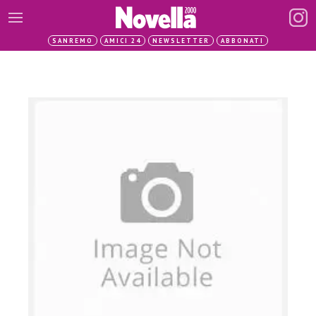
SANREMO
AMICI 24
NEWSLETTER
ABBONATI