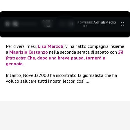
0:29 /
Ad
hub
Media
POWERED
1
/
2
1:40
BY
Per diversi mesi,
Lisa Marzoli
, vi ha fatto compagnia insieme
a
Maurizio Costanzo
nella seconda serata di sabato con
S’è
fatta notte.
Che, dopo una breve pausa, tornerà a
gennaio.
Intanto, Novella2000 ha incontrato la giornalista che ha
voluto salutare tutti i nostri lettori così….