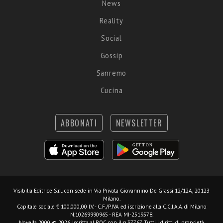
News
Reality
Social
Gossip
Sanremo
Cucina
ABBONATI
NEWSLETTER
Visibilia Editrice S.r.l.
con sede in Via Privata Giovannino De Grassi 12/12A, 20123
Milano.
Capitale sociale € 100.000,00 I.V. - C.F./P.IVA ed iscrizione alla C.C.I.A.A. di Milano
N.10269990965 - REA MI-2519578.
Novella 2000 © 2026. Iscritta al ROC con il n.37767. Tutti i diritti di proprietà