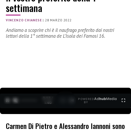
settimana
VINCENZO CHIANESE
|
28 MARZO 2022
Andiamo a scoprire chi è il naufrago preferito dai nostri
lettori della 1° settimana de L’Isola dei Famosi 16.
0:12 /
Ad
hub
Media
POWERED
1
/
2
1:40
BY
Carmen Di Pietro e Alessandro Iannoni sono