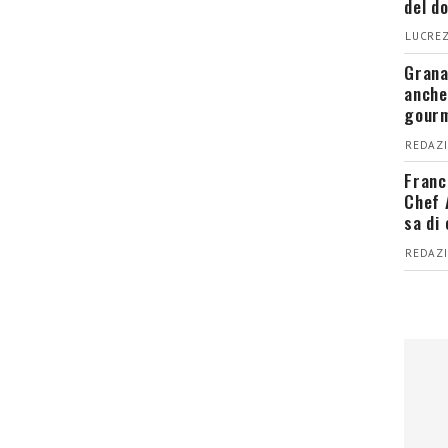
del d
LUCREZ
Grana
anche
gour
REDAZI
Franc
Chef 
sa di
REDAZI