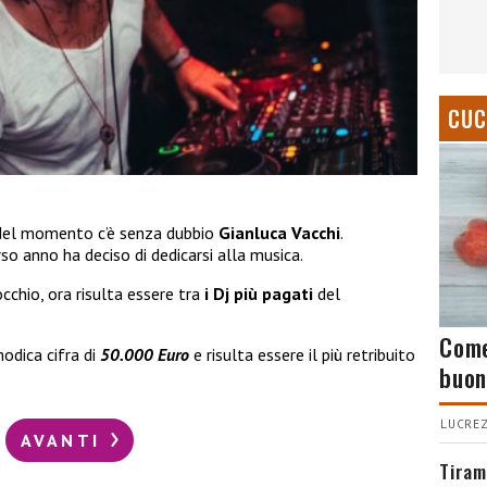
CUC
ta del momento c’è senza dubbio
Gianluca Vacchi
.
so anno ha deciso di dedicarsi alla musica.
cchio, ora risulta essere tra
i Dj più pagati
del
Come
odica cifra di
50.000 Euro
e risulta essere il più retribuito
buon
LUCREZ
AVANTI
Tiram