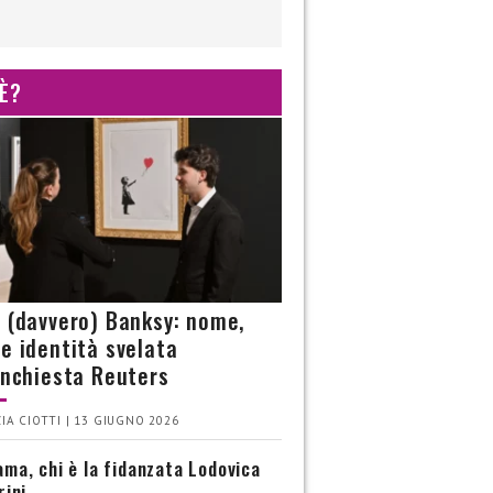
 È?
è (davvero) Banksy: nome,
 e identità svelata
’inchiesta Reuters
IA CIOTTI | 13 GIUGNO 2026
ma, chi è la fidanzata Lodovica
rini