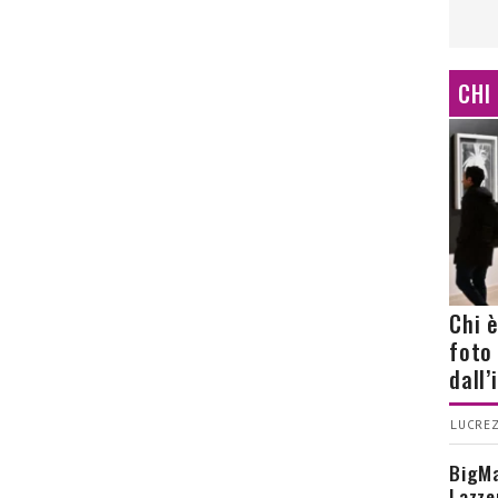
CHI
Chi 
foto
dall
LUCREZ
BigMa
Lazze