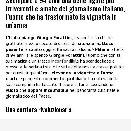
Scompare a 94 anni una delle figure più
irriverenti e amate del giornalismo italiano,
l’uomo che ha trasformato la vignetta in
un’arma
L’Italia piange Giorgio Forattini
, il vignettista che ha
graffiato mezzo secolo di storia. Un
silenzio inatteso,
pesante
, è calato oggi sulla satira italiana. A
Milano
, all’età
di 94 anni, si è spento
Giorgio Forattini
, l’uomo che con la
sua matita e un tratto inconfondibile ha scandagliato e
messo alla berlina i vizi e le virtù della nostra classe politica
per quasi cinquant’anni,
elevando la vignetta a forma
d’arte
e pungente commento quotidiano. La notizia della
sua scomparsa ha toccato il cuore di tanti, lasciando un
vuoto che appare incolmabile
nel panorama culturale e
giornalistico del Paese.
Una carriera rivoluzionaria