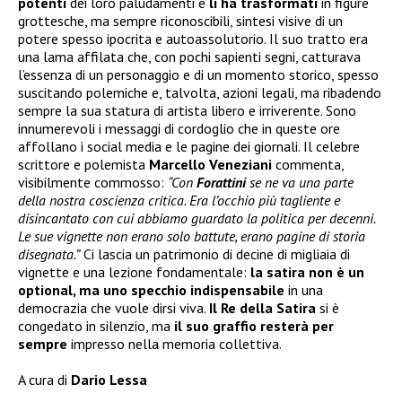
potenti
dei loro paludamenti e
li ha trasformati
in figure
grottesche, ma sempre riconoscibili, sintesi visive di un
potere spesso ipocrita e autoassolutorio. Il suo tratto era
una lama affilata che, con pochi sapienti segni, catturava
l’essenza di un personaggio e di un momento storico, spesso
suscitando polemiche e, talvolta, azioni legali, ma ribadendo
sempre la sua statura di artista libero e irriverente. Sono
innumerevoli i messaggi di cordoglio che in queste ore
affollano i social media e le pagine dei giornali. Il celebre
scrittore e polemista
Marcello Veneziani
commenta,
visibilmente commosso:
“Con
Forattini
se ne va una parte
della nostra coscienza critica. Era l’occhio più tagliente e
disincantato con cui abbiamo guardato la politica per decenni.
Le sue vignette non erano solo battute, erano pagine di storia
disegnata.”
Ci lascia un patrimonio di decine di migliaia di
vignette e una lezione fondamentale:
la satira non è un
optional, ma uno specchio indispensabile
in una
democrazia che vuole dirsi viva.
Il Re della Satira
si è
congedato in silenzio, ma
il suo graffio resterà per
sempre
impresso nella memoria collettiva.
A cura di
Dario Lessa