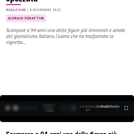
REDAZIONE
|
4 NOVEMBRE 2025
GIORGIO FORATTINI
Scompare a 94 anni una delle figure più irriverenti e amate
del giornalismo italiano, l’uomo che ha trasformato la
vignetta…
0:12 /
Ad
hub
Media
POWERED
1
/
2
1:40
BY