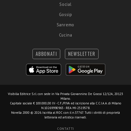
Social
Gossip
Sanremo
Cucina
ABBONATI
NEWSLETTER
Visibilia Editrice S.r.l.
con sede in Via Privata Giovannino De Grassi 12/12A, 20123
Milano.
Capitale sociale € 100.000,00 I.V. - C.F./P.IVA ed iscrizione alla C.C.I.A.A. di Milano
N.10269990965 - REA MI-2519578.
Novella 2000 © 2026. Iscritta al ROC con il n.37767. Tutti i diritti di proprietà
letteraria ed artistica riservati.
CONTATTI