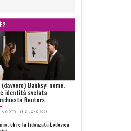
 È?
è (davvero) Banksy: nome,
 e identità svelata
’inchiesta Reuters
IA CIOTTI | 13 GIUGNO 2026
ma, chi è la fidanzata Lodovica
rini