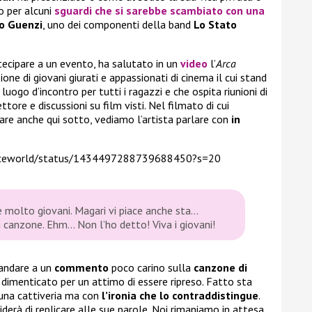
o per alcuni
sguardi che si sarebbe scambiato con una
o Guenzi
, uno dei componenti della band
Lo Stato
rtecipare a un evento, ha salutato in un
video
l’
Arca
zione di giovani giurati e appassionati di cinema il cui stand
uogo d’incontro per tutti i ragazzi e che ospita riunioni di
ettore e discussioni su film visti. Nel filmato di cui
are anche qui sotto, vediamo l’artista parlare con
in
paceworld/status/1434497288739688450?s=20
e molto giovani. Magari vi piace anche sta…
 canzone. Ehm… Non l’ho detto! Viva i giovani!
o andare a un
commento
poco carino sulla
canzone di
è dimenticato per un attimo di essere ripreso. Fatto sta
cuna cattiveria ma con
l’ironia che lo contraddistingue
.
iderà di replicare alle sue parole. Noi rimaniamo in attesa