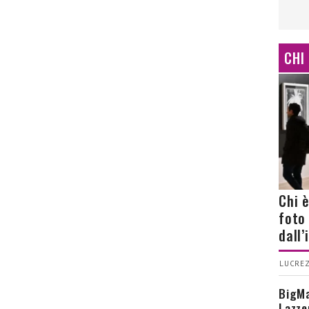
CHI
Chi 
foto
dall
LUCREZ
BigMa
Lazze