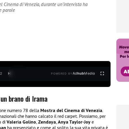
el Cinema di Venezia, durante un’intervista ha
e parole
Ad
hub
Media
/
2
POWERED BY
un brano di Irama
izione numero 78 della
Mostra del Cinema di
Venezia
.
rnazionali che hanno calcato il red carpet. Possiamo, per
o di
Valeria Golino
,
Zendaya
,
Anya Taylor-Joy
e
man
ha presenziato e come al solito la sua vita privata è