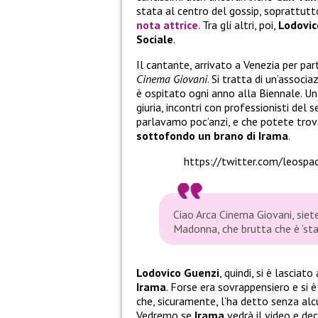
stata al centro del gossip, soprattutt
nota attrice
. Tra gli altri, poi,
Lodovic
Sociale
.
Il cantante, arrivato a Venezia per pa
Cinema Giovani
. Si tratta di un’associa
è ospitato ogni anno alla Biennale. Un l
giuria, incontri con professionisti del s
parlavamo poc’anzi, e che potete trov
sottofondo un brano di Irama
.
https://twitter.com/leos
Ciao Arca Cinema Giovani, siet
Madonna, che brutta che è ‘sta
Lodovico Guenzi
, quindi, si è lasciat
Irama
. Forse era sovrappensiero e si 
che, sicuramente, l’ha detto senza al
Vedremo se
Irama
vedrà il video e dec