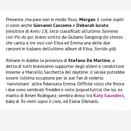
Presente, ma pare non in modo fisso,
Morgan
. E come ospiti
ci sono anche
Giovanni Caccamo
e
Deborah Iurato
(vincitrice di
Amici 13
), terzi classificati all’ultimo
Sanremo
con
Via da qui
, brano scritto da Giuliano Sangiorgi (lo stesso
che canta a tre voci con Elisa ed Emma una delle due
canzoni in italiano dell’ultimo album di Elisa,
Sorrido già
).
Rimane in dubbio la presenza di
Stefano De Martino
, a
detta di tutti bravissimo supporter degli allievi e conduttore
insieme a Marcello Sacchetta del daytime: il serale potrebbe
essere l’ultima occasione per le sue fan di vederlo
“riavvicinare” all’ex fidanzata Emma. Difficile visto che finora
i due sono sembrati freddini e visto (soprattutto) che lui, ex
marito di Belen Rodriguez, sembra diviso tra
Katy Saunders
,
baby di
Tre metri sopra il cielo,
ed Elena D’Amario.