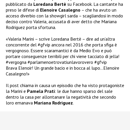
pubblicato da
Loredana Bertè
su Facebook. La cantante ha
preso le difese di
Elenoire Casalegno
– che ha avuto un
acceso diverbio con la showgirl sarda – scagliandosi in modo
deciso contro Valeria, accusata di aver detto che Mariana
Rodriguez porta sfortuna.
«Valeria Marini – scrive Loredana Bertè – dire ad un’altra
concorrente del #gfvip ancora nel 2016 che porta sfiga è
vergognoso. Essere scaramantici è da Medio Evo e puó
portare conseguenze terribili per chi viene tacciato di jella!
#vergogna #parlamenoetrovatiunlavorovero #gfvip
Brava Elenoir! Un grande bacio e in bocca al lupo…Elenoire
Casalegno!»
Il post chiama in causa un episodio che ha visto protagoniste
la Marini e
Pamela Prati
: le due hanno sparso del sale
dentro la casa per allontanare la negatività che secondo
loro emanava
Mariana Rodriguez
.