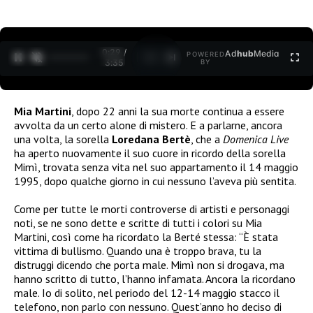
0:30 /
Ad
hub
Media
POWERED
1
/
2
3:35
BY
Mia Martini
, dopo 22 anni la sua morte continua a essere
avvolta da un certo alone di mistero. E a parlarne, ancora
una volta, la sorella
Loredana Bertè
, che a
Domenica Live
ha aperto nuovamente il suo cuore in ricordo della sorella
Mimì, trovata senza vita nel suo appartamento il 14 maggio
1995, dopo qualche giorno in cui nessuno l’aveva più sentita.
Come per tutte le morti controverse di artisti e personaggi
noti, se ne sono dette e scritte di tutti i colori su Mia
Martini, così come ha ricordato la Berté stessa: “È stata
vittima di bullismo. Quando una è troppo brava, tu la
distruggi dicendo che porta male. Mimì non si drogava, ma
hanno scritto di tutto, l’hanno infamata. Ancora la ricordano
male. Io di solito, nel periodo del 12-14 maggio stacco il
telefono, non parlo con nessuno. Quest’anno ho deciso di