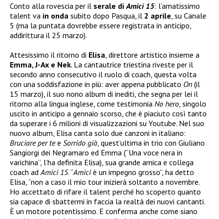
Conto alla rovescia per il
serale di
Amici 15
: l’amatissimo
talent va
in onda
subito dopo Pasqua, il
2 aprile
, su Canale
5 (ma la puntata dovrebbe essere registrata in anticipo,
addirittura il 25 marzo).
Attesissimo il ritorno di
Elisa
, direttore artistico insieme a
Emma, J-Ax e Nek
. La cantautrice triestina riveste per il
secondo anno consecutivo il ruolo di coach, questa volta
con una soddisfazione in più: aver appena pubblicato
On
(il
15 marzo), il suo nono album di inediti, che segna per lei il
ritorno alla lingua inglese, come testimonia
No hero
, singolo
uscito in anticipo a gennaio scorso, che è piaciuto così tanto
da superare i 6 milioni di visualizzazioni su Youtube. Nel suo
nuovo album, Elisa canta solo due canzoni in italiano:
Bruciare per te
e
Sorrido già
, quest’ultima in trio con Giuliano
Sangiorgi dei Negramaro ed Emma (“Una voce nera in
varichina”, l’ha definita Elisa), sua grande amica e collega
coach ad
Amici 15
. “
Amici
è un impegno grosso”, ha detto
Elisa, “non a caso il mio tour inizierà soltanto a novembre.
Ho accettato di rifare il talent perché ho scoperto quanto
sia capace di sbattermi in faccia la realtà dei nuovi cantanti.
È un motore potentissimo. E conferma anche come siano