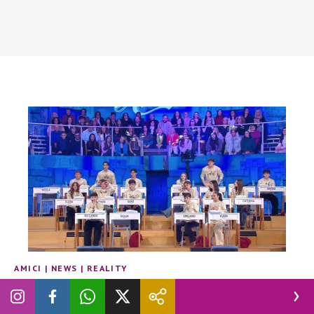
AMICI
|
NEWS
|
REALITY
Amici 25, rivelato quando inizia