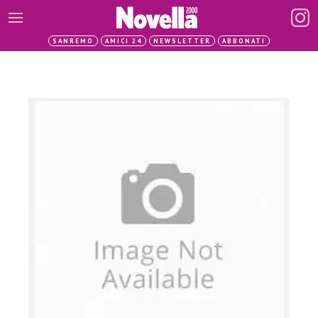
SANREMO
AMICI 24
NEWSLETTER
ABBONATI