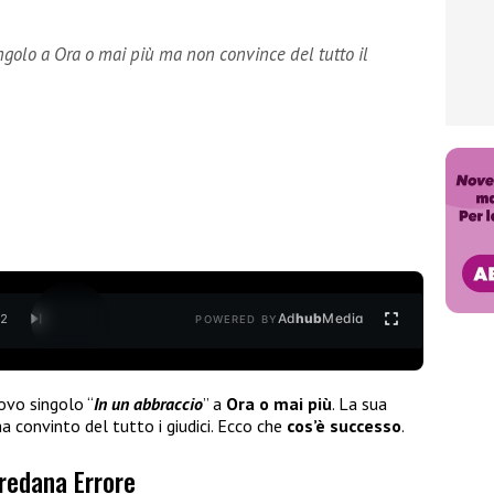
ngolo a Ora o mai più ma non convince del tutto il
Ad
hub
Media
/
2
POWERED BY
ovo singolo “
In un abbraccio
” a
Ora o mai più
. La sua
convinto del tutto i giudici. Ecco che
cos’è successo
.
redana Errore