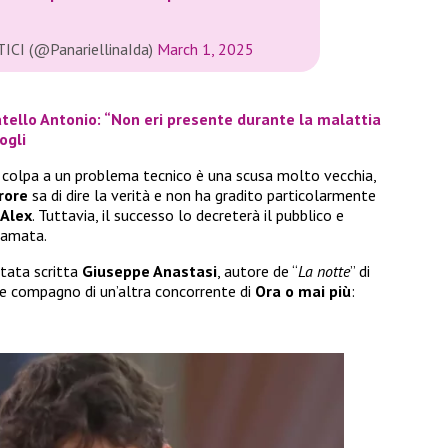
TICI (@PanariellinaIda)
March 1, 2025
atello Antonio: “Non eri presente durante la malattia
ogli
a colpa a un problema tecnico è una scusa molto vecchia,
rore
sa di dire la verità e non ha gradito particolarmente
Alex
. Tuttavia, il successo lo decreterà il pubblico e
 amata.
stata scritta
Giuseppe Anastasi
, autore de “
La notte
” di
ece compagno di un’altra concorrente di
Ora o mai più
: