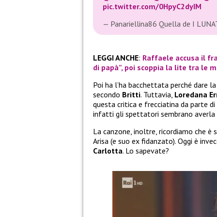
pic.twitter.com/0HpyC2dyIM
— Panariellina86 Quella de I LUNA
LEGGI ANCHE
:
Raffaele accusa il fr
di papà”, poi scoppia la lite tra le m
Poi ha l’ha bacchettata perché dare l
secondo
Britti
. Tuttavia,
Loredana Er
questa critica e frecciatina da parte di
infatti gli spettatori sembrano averla
La canzone, inoltre, ricordiamo che è 
Arisa (e suo ex fidanzato). Oggi è inv
Carlotta
. Lo sapevate?