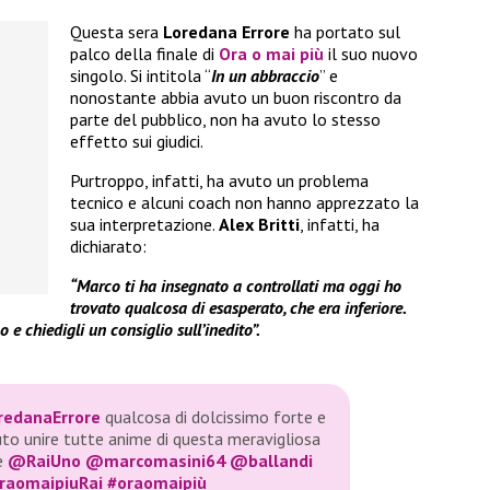
Questa sera
Loredana Errore
ha portato sul
palco della finale di
Ora o mai più
il suo nuovo
singolo. Si intitola “
In un abbraccio
” e
nonostante abbia avuto un buon riscontro da
parte del pubblico, non ha avuto lo stesso
effetto sui giudici.
Purtroppo, infatti, ha avuto un problema
tecnico e alcuni coach non hanno apprezzato la
sua interpretazione.
Alex Britti
, infatti, ha
dichiarato:
“Marco ti ha insegnato a controllati ma oggi ho
trovato qualcosa di esasperato, che era inferiore.
 e chiedigli un consiglio sull’inedito”.
edanaErrore
qualcosa di dolcissimo forte e
to unire tutte anime di questa meravigliosa
de
@RaiUno
@marcomasini64
@ballandi
aomaipiuRai
#oraomaipiù