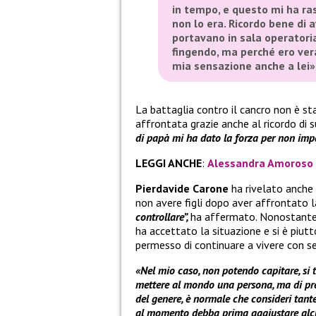
in tempo, e questo mi ha ra
non lo era. Ricordo bene di
portavano in sala operatoria
fingendo, ma perché ero ve
mia sensazione anche a lei»
La battaglia contro il cancro non è sta
affrontata grazie anche al ricordo d
di papà mi ha dato la forza per non impa
LEGGI ANCHE
:
Alessandra Amoroso è 
Pierdavide Carone
ha rivelato anche 
non avere figli dopo aver affrontato 
controllare”,
ha affermato. Nonostante i
ha accettato la situazione e si è piut
permesso di continuare a vivere con se
«Nel mio caso, non potendo capitare, si 
mettere al mondo una persona, ma di pr
del genere, è normale che consideri tant
al momento debba prima aggiustare alcun