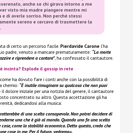
sserenato, anche se chi girava intorno a me
 aver visto mia madre piangere mentre mi
 e di averle sorriso. Non perché stessi
ramente sereno e cercavo di trasmettere la
.
ta di certo un percorso facile.
Pierdavide Carone
l’ha
i suo padre, venuto a mancare prematuramente:
“La morte
zzire e riprendere a cantare”
, ha confessato il cantautore.
incinta? Esplode il gossip in rete
come ha dovuto fare i conti anche con la possibilità di
la chemio:
“È inutile rimuginare su qualcosa che non puoi
l dolore iniziale per una notizia del genere, il cantautore
tosto concentrato su altro. Questa accettazione gli ha
renità, dedicandosi alla musica:
tratterebbe di una scelta consapevole. Non potrei decidere di
enderne una che è già al mondo. Quando uno fa una scelta
e cose, come la stabilità economica. Detto questo, credo che
e cose in me. Per il futuro, vedremo».