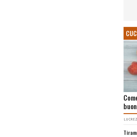
CUC
Come
buon
LUCREZ
Tiram