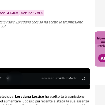
ANA-LECCISO
ROMINA POWER
levisive, Loredana Lecciso ha scelto la trasmissione
o. Ad…
Ad
hub
Media
/
2
POWERED BY
elevisive,
Loredana Lecciso
ha scelto la trasmissione
 Ad alimentare il gossip più recente è stata la sua assenza