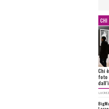
CHI
Chi 
foto
dall
LUCREZ
BigMa
Lazze