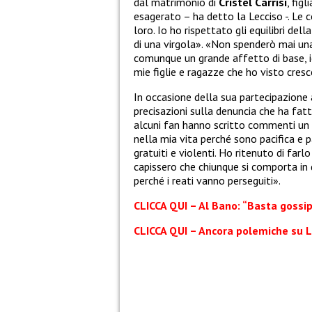
dal matrimonio di
Cristel Carrisi
, figl
esagerato – ha detto la Lecciso -. Le
loro. Io ho rispettato gli equilibri del
di una virgola». «Non spenderò mai una 
comunque un grande affetto di base, i
mie figlie e ragazze che ho visto cresc
In occasione della sua partecipazione
precisazioni sulla denuncia che ha fat
alcuni fan hanno scritto commenti un 
nella mia vita perché sono pacifica e pac
gratuiti e violenti. Ho ritenuto di farl
capissero che chiunque si comporta in q
perché i reati vanno perseguiti».
CLICCA QUI – Al Bano: “Basta gossi
CLICCA QUI – Ancora polemiche su Lo