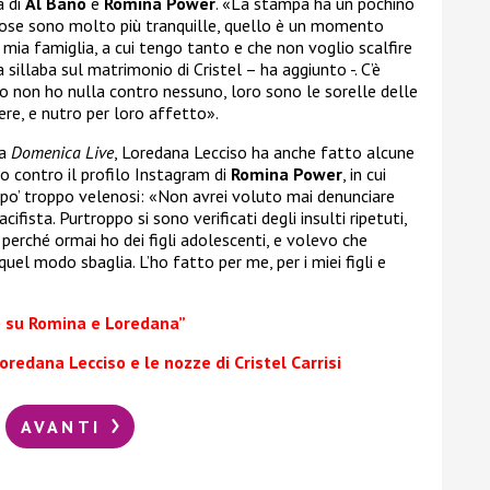
ia di
Al Bano
e
Romina Power
. «La stampa ha un pochino
 cose sono molto più tranquille, quello è un momento
la mia famiglia, a cui tengo tanto e che non voglio scalfire
sillaba sul matrimonio di Cristel – ha aggiunto -. C’è
o non ho nulla contro nessuno, loro sono le sorelle delle
ere, e nutro per loro affetto».
 a
Domenica Live
, Loredana Lecciso ha anche fatto alcune
to contro il profilo Instagram di
Romina Power
, in cui
po’ troppo velenosi: «Non avrei voluto mai denunciare
ifista. Purtroppo si sono verificati degli insulti ripetuti,
o perché ormai ho dei figli adolescenti, e volevo che
uel modo sbaglia. L’ho fatto per me, per i miei figli e
p su Romina e Loredana”
redana Lecciso e le nozze di Cristel Carrisi
AVANTI