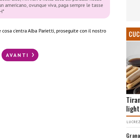
 un americano, ovunque viva, paga sempre le tasse
 H*
cosa c’entra Alba Parietti, proseguite con il nostro
CUC
AVANTI
Tira
light
LUCREZ
Grana