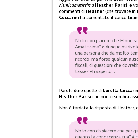
Nemicamatissima
Heather Parisi
, e v
commenti di
Heather
(che trovate in 
Cuccarini
ha aumentato il carico tirand
‪Noto con piacere che H non si 
Amatissima” e dunque mi rivol
una persona che da molto tempo
ricordo, ma forse qualcun altro
‬fiscali, di questioni che dovreb
tasse? Ah saperlo…
Parole dure quelle di
Lorella Cuccarin
Heather Parisi
che non ci sembra assol
Non è tardata la risposta di Heather,
Noto con dispiacere che per qu
quanto la conoscenza tua”. A cos