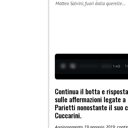
Matteo Salvini, fuori dalla querelle…
0:13 / 1:40
1
Continua il botta e risposta
sulle affermazioni legate a
Parietti nonostante il suo
Cuccarini.
Aggiornamento 19 gennaio 2019
: cont