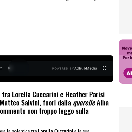
Ad
hub
Media
/
2
POWERED BY
 tra Lorella Cuccarini e Heather Parisi
 Matteo Salvini, fuori dalla
querelle
Alba
 commento non troppo leggo sulla
inua la polemica tra
Lorella Cuccarini
e la sua