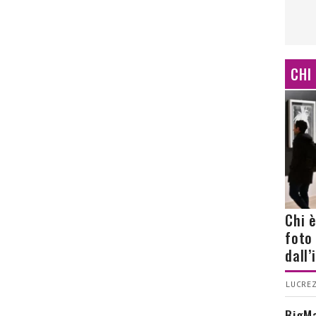
CHI
Chi 
foto
dall
LUCREZ
BigMa