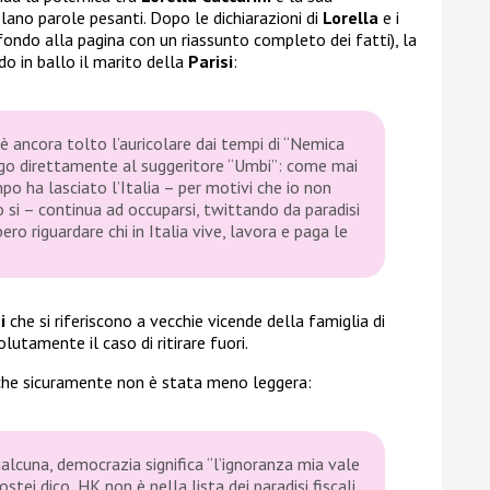
olano parole pesanti. Dopo le dichiarazioni di
Lorella
e i
fondo alla pagina con un riassunto completo dei fatti), la
o in ballo il marito della
Parisi
:
è ancora tolto l’auricolare dai tempi di “Nemica
go direttamente al suggeritore “Umbi”: come mai
 ha lasciato l’Italia – per motivi che io non
 si – continua ad occuparsi, twittando da paradisi
bero riguardare chi in Italia vive, lavora e paga le
i
che si riferiscono a vecchie vicende della famiglia di
utamente il caso di ritirare fuori.
 che sicuramente non è stata meno leggera:
alcuna, democrazia significa “l’ignoranza mia vale
tei dico, HK non è nella lista dei paradisi fiscali