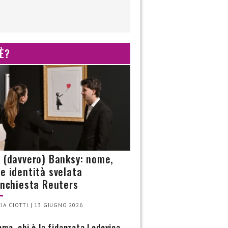
 È?
è (davvero) Banksy: nome,
 e identità svelata
’inchiesta Reuters
IA CIOTTI | 13 GIUGNO 2026
ma, chi è la fidanzata Lodovica