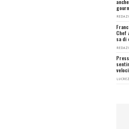
anche
gour
REDAZI
Franc
Chef 
sa di
REDAZI
Press
senti
veloci
LUCREZ