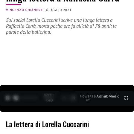
VINCENZO CHIANESE
|
6 LUGLIO 2021
Sui social Lorella Cuccarini scrive una lunga lettera a
Raffaella Carrà, morta poche ore fa all’età di 78 anni: le
parole della ballerina.
0:27 /
Ad
hub
Media
POWERED
1
/
2
1:40
BY
La lettera di Lorella Cuccarini