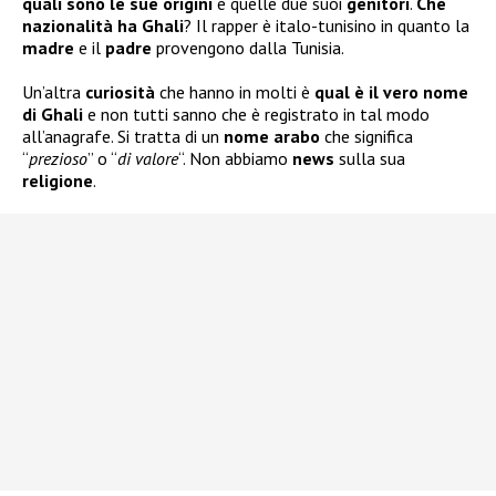
quali sono le sue
origini
e quelle due suoi
genitori
.
Che
nazionalità ha Ghali
? Il rapper è italo-tunisino in quanto la
madre
e il
padre
provengono dalla Tunisia.
Un’altra
curiosità
che hanno in molti è
qual è il vero nome
di Ghali
e non tutti sanno che è registrato in tal modo
all’anagrafe. Si tratta di un
nome arabo
che significa
“
prezioso
” o “
di valore
“. Non abbiamo
news
sulla sua
religione
.