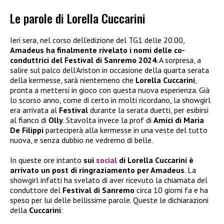
Le parole di Lorella Cuccarini
Ieri sera, nel corso dell’edizione del TG1 delle 20.00,
Amadeus
ha finalmente rivelato i nomi delle co-
conduttrici del
Festival di Sanremo 2024
. A sorpresa, a
salire sul palco dell’Ariston in occasione della quarta serata
della kermesse, sarà nientemeno che
Lorella Cuccarini
,
pronta a mettersi in gioco con questa nuova esperienza. Già
lo scorso anno, come di certo in molti ricordano, la showgirl
era arrivata al
Festival
durante la serata duetti, per esibirsi
al fianco di
Olly
. Stavolta invece la prof di
Amici di Maria
De Filippi
parteciperà alla kermesse in una veste del tutto
nuova, e senza dubbio ne vedremo di belle.
In queste ore intanto
sui
social
di Lorella Cuccarini è
arrivato un post di ringraziamento per Amadeus
. La
showgirl infatti ha svelato di aver ricevuto la chiamata del
conduttore del
Festival di Sanremo
circa 10 giorni fa e ha
speso per lui delle bellissime parole. Queste le dichiarazioni
della
Cuccarini
: