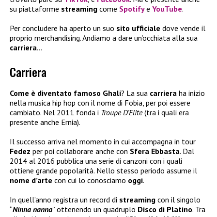
su piattaforme
streaming
come
Spotify
e
YouTube
.
Per concludere ha aperto un suo
sito ufficiale
dove vende il
proprio merchandising. Andiamo a dare un’occhiata alla sua
carriera
…
Carriera
Come è diventato famoso Ghali
? La sua
carriera
ha inizio
nella musica hip hop con il nome di Fobia, per poi essere
cambiato. Nel 2011 fonda i
Troupe D’Elite
(tra i quali era
presente anche Ernia).
Il successo arriva nel momento in cui accompagna in tour
Fedez
per poi collaborare anche con
Sfera Ebbasta
. Dal
2014 al 2016 pubblica una serie di canzoni con i quali
ottiene grande popolarità. Nello stesso periodo assume il
nome d’arte
con cui lo conosciamo
oggi
.
In quell’anno registra un record di
streaming
con il singolo
“
Ninna nanna
” ottenendo un quadruplo
Disco di Platino
. Tra