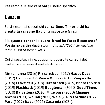
Passiamo alle sue
canzoni
più nello specifico.
Canzoni
Se vi siete mai chiesti
chi canta Good Times
e
chi ha
creato la canzone Habibi
la risposta è
Ghali
.
Ma
quante canzoni
e
quanti brani ha fatto il cantante
?
Possiamo partire dagli album: “
Album
“, “
DNA
“,
Sensazione
ultra
” e “
Pizza Kebab Vol. 1
“.
Qui di seguito, infine, possiamo vedere le canzoni del
cantante che sono diventati dei singoli:
Ninna nanna
(2016)
Pizza kebab
(2017)
Happy Days
(2017)
Habibi
(2017)
Peace & Love
(2018)
Zingarello
(2018)
I Love You
(2019)
Turbococco
(2019)
Hasta la vista
(2019)
Flashback
(2019)
Boogleman
(2020)
Good Times
(2020)
Barcellona
(2020)
Mille pare
(2020)
Chiagne
ancora
(2021)
Wallah
(2021)
Walo
(2022)
Fortuna
(2022)
Pare
(2022)
Baba
(2023)
Casa mia
(2024).