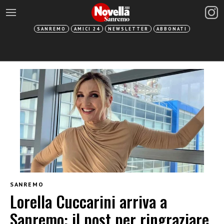
SANREMO
AMICI 24
NEWSLETTER
ABBONATI
SANREMO
Lorella Cuccarini arriva a
Sanremo: il post per ringraziare