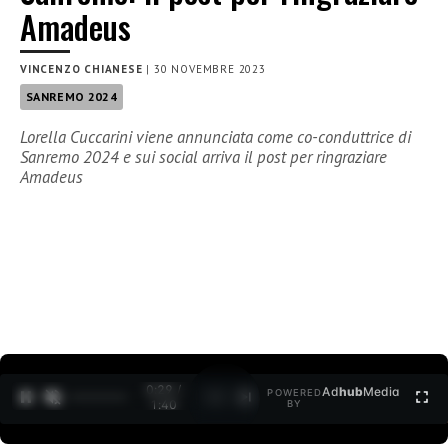
Amadeus
VINCENZO CHIANESE
|
30 NOVEMBRE 2023
SANREMO 2024
Lorella Cuccarini viene annunciata come co-conduttrice di
Sanremo 2024 e sui social arriva il post per ringraziare
Amadeus
0:29 /
Ad
hub
Media
POWERED
1
/
2
1:40
BY