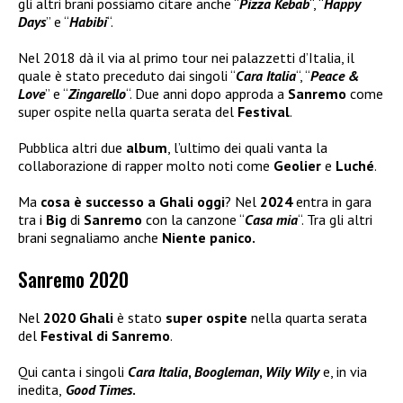
gli altri brani possiamo citare anche “
Pizza Kebab
“, “
Happy
Days
” e “
Habibi
“.
Nel 2018 dà il via al primo tour nei palazzetti d’Italia, il
quale è stato preceduto dai singoli “
Cara Italia
“, “
Peace &
Love
” e “
Zingarello
“. Due anni dopo approda a
Sanremo
come
super ospite nella quarta serata del
Festival
.
Pubblica altri due
album
, l’ultimo dei quali vanta la
collaborazione di rapper molto noti come
Geolier
e
Luché
.
Ma
cosa è successo a Ghali oggi
? Nel
2024
entra in gara
tra i
Big
di
Sanremo
con la canzone “
Casa mia
“. Tra gli altri
brani segnaliamo anche
Niente panico.
Sanremo 2020
Nel
2020 Ghali
è stato
super ospite
nella quarta serata
del
Festival di Sanremo
.
Qui canta i singoli
Cara Italia
,
Boogleman
,
Wily Wily
e, in via
inedita,
Good Times
.