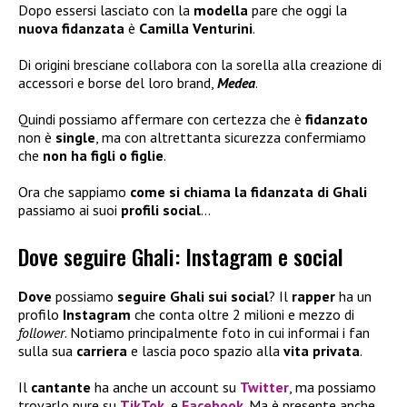
Dopo essersi lasciato con la
modella
pare che oggi la
nuova fidanzata
è
Camilla Venturini
.
Di origini bresciane collabora con la sorella alla creazione di
accessori e borse del loro brand,
Medea
.
Quindi possiamo affermare con certezza che è
fidanzato
non è
single
, ma con altrettanta sicurezza confermiamo
che
non ha figli
o figlie
.
Ora che sappiamo
come si chiama la fidanzata di Ghali
passiamo ai suoi
profili social
…
Dove seguire Ghali: Instagram e social
Dove
possiamo
seguire Ghali sui social
? Il
rapper
ha un
profilo
Instagram
che conta oltre 2 milioni e mezzo di
follower
. Notiamo principalmente foto in cui informai i fan
sulla sua
carriera
e lascia poco spazio alla
vita privata
.
Il
cantante
ha anche un account su
Twitter
, ma possiamo
trovarlo pure su
TikTok
, e
Facebook
. Ma è presente anche