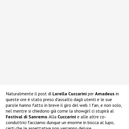
Naturalmente il post di
Lorella Cuccarini
per
Amadeus
in
queste ore è stato preso d’assalto dagli utenti e le sue
parole hanno fatto in breve il giro del web. I fan, e non solo,
nel mentre si chiedono già come la showgirl ci stupirà al
Festival di Sanremo
. Alla
Cuccarini
e alle altre co-
conduttrici facciamo dunque un enorme in bocca al lupo,
certi che le aspettative non verranno deluse.