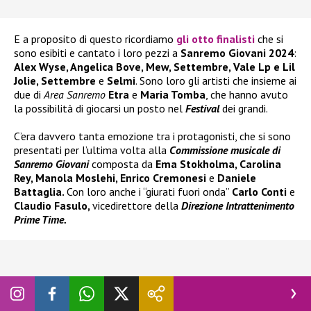
E a proposito di questo ricordiamo
gli otto finalisti
che si
sono esibiti e cantato i loro pezzi a
Sanremo Giovani 2024
:
Alex Wyse, Angelica Bove, Mew, Settembre, Vale Lp e Lil
Jolie, Settembre
e
Selmi
. Sono loro gli artisti che insieme ai
due di
Area Sanremo
Etra
e
Maria Tomba
, che hanno avuto
la possibilità di giocarsi un posto nel
Festival
dei grandi.
C’era davvero tanta emozione tra i protagonisti, che si sono
presentati per l’ultima volta alla
Commissione musicale di
Sanremo Giovani
composta da
Ema Stokholma, Carolina
Rey, Manola Moslehi, Enrico Cremonesi
e
Daniele
Battaglia.
Con loro anche i “giurati fuori onda”
Carlo Conti
e
Claudio Fasulo,
vicedirettore della
Direzione Intrattenimento
Prime Time.