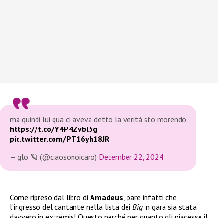
ma quindi lui qua ci aveva detto la verità sto morendo
https://t.co/Y4P4Zvbl5g
pic.twitter.com/PT16yh18JR
— glo 🪐 (@ciaosonoicaro)
December 22, 2024
Come ripreso dal libro di
Amadeus
, pare infatti che
l’ingresso del cantante nella lista dei
Big
in gara sia stata
davvero in extremis! Questo perché per quanto gli piacesse il