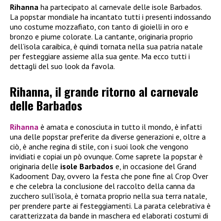
Rihanna
ha partecipato al carnevale delle isole Barbados.
La popstar mondiale ha incantato tutti i presenti indossando
uno costume mozzafiato, con tanto di gioielli in oro e
bronzo e piume colorate. La cantante, originaria proprio
dell’isola caraibica, è quindi tornata nella sua patria natale
per festeggiare assieme alla sua gente. Ma ecco tutti i
dettagli del suo look da favola.
Rihanna, il grande ritorno al carnevale
delle Barbados
Rihanna
è amata e conosciuta in tutto il mondo, è infatti
una delle popstar preferite da diverse generazioni e, oltre a
ciò, è anche regina di stile, con i suoi look che vengono
invidiati e copiai un pò ovunque. Come saprete la popstar è
originaria delle
isole Barbados
e, in occasione del Grand
Kadooment Day, ovvero la festa che pone fine al Crop Over
e che celebra la conclusione del raccolto della canna da
zucchero sull’isola, è tornata proprio nella sua terra natale,
per prendere parte ai festeggiamenti. La parata celebrativa è
caratterizzata da bande in maschera ed elaborati costumi di