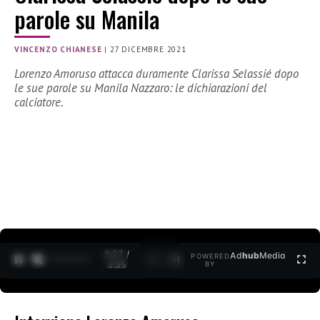
parole su Manila
VINCENZO CHIANESE
|
27 DICEMBRE 2021
Lorenzo Amoruso attacca duramente Clarissa Selassié dopo
le sue parole su Manila Nazzaro: le dichiarazioni del
calciatore.
0:28 /
Ad
hub
Media
POWERED
1
/
2
3:35
BY