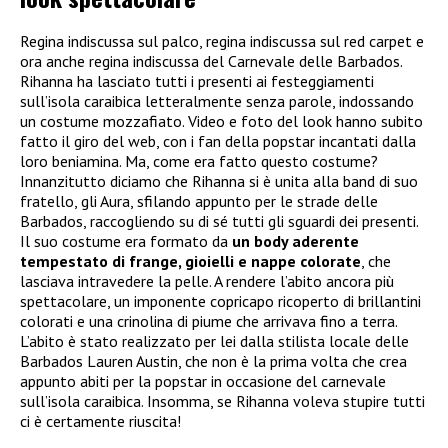
Regina indiscussa sul palco, regina indiscussa sul red carpet e
ora anche regina indiscussa del Carnevale delle Barbados.
Rihanna ha lasciato tutti i presenti ai festeggiamenti
sull’isola caraibica letteralmente senza parole, indossando
un costume mozzafiato. Video e foto del look hanno subito
fatto il giro del web, con i fan della popstar incantati dalla
loro beniamina. Ma, come era fatto questo costume?
Innanzitutto diciamo che Rihanna si è unita alla band di suo
fratello, gli Aura, sfilando appunto per le strade delle
Barbados, raccogliendo su di sé tutti gli sguardi dei presenti.
Il suo costume era formato da
un body aderente
tempestato di frange, gioielli e nappe colorate
, che
lasciava intravedere la pelle. A rendere l’abito ancora più
spettacolare, un imponente copricapo ricoperto di brillantini
colorati e una crinolina di piume che arrivava fino a terra.
L’abito è stato realizzato per lei dalla stilista locale delle
Barbados Lauren Austin, che non è la prima volta che crea
appunto abiti per la popstar in occasione del carnevale
sull’isola caraibica. Insomma, se Rihanna voleva stupire tutti
ci è certamente riuscita!