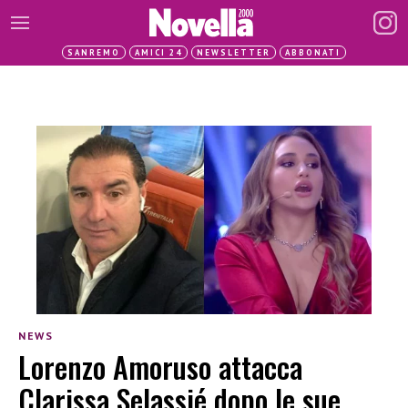
SANREMO
AMICI 24
NEWSLETTER
ABBONATI
NEWS
Lorenzo Amoruso attacca
Clarissa Selassié dopo le sue