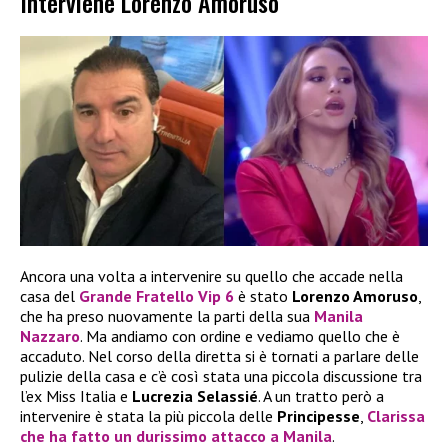
Interviene Lorenzo Amoruso
Ancora una volta a intervenire su quello che accade nella
casa del
Grande Fratello Vip 6
è stato
Lorenzo Amoruso
,
che ha preso nuovamente la parti della sua
Manila
Nazzaro
. Ma andiamo con ordine e vediamo quello che è
accaduto. Nel corso della diretta si è tornati a parlare delle
pulizie della casa e c’è così stata una piccola discussione tra
l’ex Miss Italia e
Lucrezia Selassié
. A un tratto però a
intervenire è stata la più piccola delle
Principesse
,
Clarissa
che ha fatto un durissimo attacco a
Manila
.