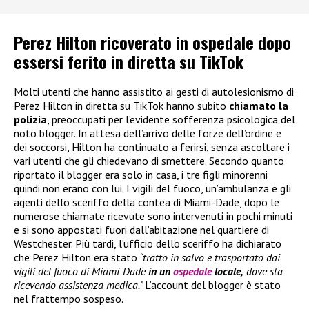
Perez Hilton ricoverato in ospedale dopo
essersi ferito in diretta su TikTok
Molti utenti che hanno assistito ai gesti di autolesionismo di
Perez Hilton in diretta su TikTok hanno subito
chiamato la
polizia
, preoccupati per l’evidente sofferenza psicologica del
noto blogger. In attesa dell’arrivo delle forze dell’ordine e
dei soccorsi, Hilton ha continuato a ferirsi, senza ascoltare i
vari utenti che gli chiedevano di smettere. Secondo quanto
riportato il blogger era solo in casa, i tre figli minorenni
quindi non erano con lui. I vigili del fuoco, un’ambulanza e gli
agenti dello sceriffo della contea di Miami-Dade, dopo le
numerose chiamate ricevute sono intervenuti in pochi minuti
e si sono appostati fuori dall’abitazione nel quartiere di
Westchester. Più tardi, l’ufficio dello sceriffo ha dichiarato
che Perez Hilton era stato
“tratto in salvo e trasportato dai
vigili del fuoco di Miami-Dade
in un
ospedale
locale,
dove sta
ricevendo assistenza medica.”
L’account del blogger è stato
nel frattempo sospeso.