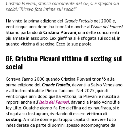
Cristina Plevani, storica concorrente del GF, si è sfogata sui
social: “Ricevo foto intime sui social”
Ha vinto la prima edizione del
Grande Fratello
nel 2000 e,
venticinque anni dopo, ha trionfato anche all’
Isola dei Famosi
.
Stiamo parlando di
Cristina Plevani
, una delle concorrenti
più amate in assoluto. L’ex gieffina si è sfogata sui social, in
quanto vittima di sexting. Ecco le sue parole.
GF, Cristina Plevani vittima di sexting sui
social
Correva l’anno 2000 quando Cristina Plevani trionfò alla
prima edizione del
Grande Fratello
, davanti a Salvo Veneziano
e all’indimenticabile Pietro Taricone. Nel 2025, quindi
venticinque anni dopo quella vittoria, la Plevani è riuscita a
imporsi anche all’
Isola dei Famosi
, davanti a Mario Adinolfi e
Jey Lillo. Qualche giorno fa l’ex gieffina ed ex naufraga, si è
sfogata su Instagram, rivelando di essere
vittima di
sexting.
A molte donne purtroppo capita di ricevere foto
indesiderate da parte di uomini, spesso accompagnate da