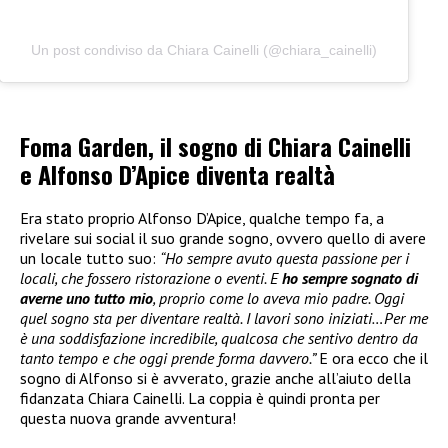
Un post condiviso da Chiara Cainelli (@chiara_cainelli)
Foma Garden, il sogno di Chiara Cainelli
e Alfonso D’Apice diventa realtà
Era stato proprio Alfonso D’Apice, qualche tempo fa, a
rivelare sui social il suo grande sogno, ovvero quello di avere
un locale tutto suo:
“Ho sempre avuto questa passione per i
locali, che fossero ristorazione o eventi. E
ho sempre sognato di
averne uno tutto mio
, proprio come lo aveva mio padre. Oggi
quel sogno sta per diventare realtà. I lavori sono iniziati…Per me
è una soddisfazione incredibile, qualcosa che sentivo dentro da
tanto tempo e che oggi prende forma davvero.”
E ora ecco che il
sogno di Alfonso si è avverato, grazie anche all’aiuto della
fidanzata Chiara Cainelli. La coppia è quindi pronta per
questa nuova grande avventura!