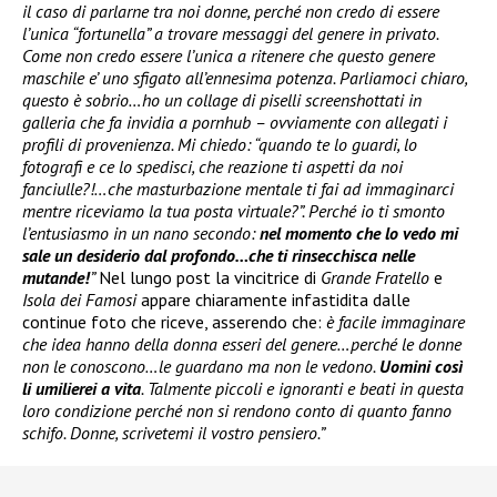
il caso di parlarne tra noi donne, perché non credo di essere
l’unica “fortunella” a trovare messaggi del genere in privato.
Come non credo essere l’unica a ritenere che questo genere
maschile e’ uno sfigato all’ennesima potenza. Parliamoci chiaro,
questo è sobrio…ho un collage di piselli screenshottati in
galleria che fa invidia a pornhub – ovviamente con allegati i
profili di provenienza. Mi chiedo: “quando te lo guardi, lo
fotografi e ce lo spedisci, che reazione ti aspetti da noi
fanciulle?!…che masturbazione mentale ti fai ad immaginarci
mentre riceviamo la tua posta virtuale?”. Perché io ti smonto
l’entusiasmo in un nano secondo:
nel momento che lo vedo mi
sale un desiderio dal profondo…che ti rinsecchisca nelle
mutande!
”
Nel lungo post la vincitrice di
Grande Fratello
e
Isola dei Famosi
appare chiaramente infastidita dalle
continue foto che riceve, asserendo che:
è facile immaginare
che idea hanno della donna esseri del genere…perché le donne
non le conoscono…le guardano ma non le vedono.
Uomini così
li umilierei a vita
. Talmente piccoli e ignoranti e beati in questa
loro condizione perché non si rendono conto di quanto fanno
schifo. Donne, scrivetemi il vostro pensiero.”