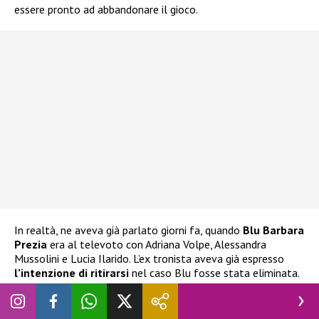
essere pronto ad abbandonare il gioco.
In realtà, ne aveva già parlato giorni fa, quando
Blu Barbara
Prezia
era al televoto con Adriana Volpe, Alessandra
Mussolini e Lucia Ilarido. L’ex tronista aveva già espresso
l’intenzione di ritirarsi
nel caso Blu fosse stata eliminata.
Ha espresso la stessa decisione anche alla stessa Prezia, che
ha cercato di dissuaderlo e di impedirgli di compiere scelte
istintive delle quali potrebbe pentirsi.