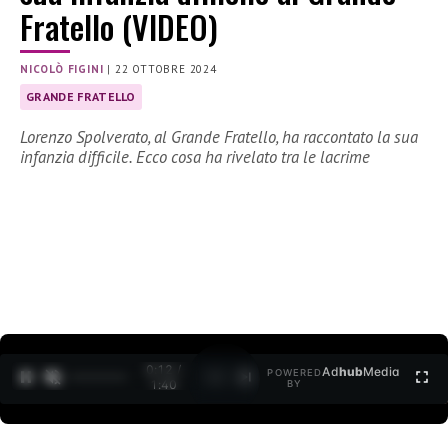
Fratello (VIDEO)
NICOLÒ FIGINI
|
22 OTTOBRE 2024
GRANDE FRATELLO
Lorenzo Spolverato, al Grande Fratello, ha raccontato la sua
infanzia difficile. Ecco cosa ha rivelato tra le lacrime
0:13 /
Ad
hub
Media
POWERED
1
/
2
1:40
BY