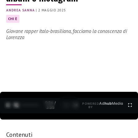
ANDREA SANNA
|
2 MAGGIO 2025
CHI È
Giovane rapper italo-brasiliana, facciamo la conoscenza di
Lorenzza
0:27 /
Ad
hub
Media
POWERED
1
/
2
3:35
BY
Contenuti