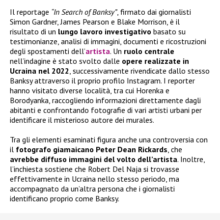
Il reportage
“In Search of Banksy”
, firmato dai giornalisti
Simon Gardner, James Pearson e Blake Morrison, è il
risultato di un
lungo lavoro investigativo
basato su
testimonianze, analisi di immagini, documenti e ricostruzioni
degli spostamenti dell’
artista
. Un
ruolo centrale
nell’indagine è stato svolto dalle
opere realizzate in
Ucraina nel 2022
, successivamente rivendicate dallo stesso
Banksy attraverso il proprio profilo Instagram. I reporter
hanno visitato diverse località, tra cui Horenka e
Borodyanka, raccogliendo informazioni direttamente dagli
abitanti e confrontando fotografie di vari artisti urbani per
identificare il misterioso autore dei murales.
Tra gli elementi esaminati figura anche una controversia con
il
fotografo giamaicano Peter Dean Rickards
, che
avrebbe diffuso immagini del volto dell’artista
. Inoltre,
l’inchiesta sostiene che Robert Del Naja si trovasse
effettivamente in Ucraina nello stesso periodo, ma
accompagnato da un’altra persona che i giornalisti
identificano proprio come Banksy.