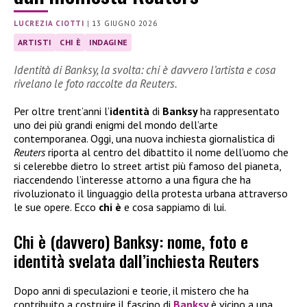
LUCREZIA CIOTTI
|
13 GIUGNO 2026
ARTISTI
CHI È
INDAGINE
Identità di Banksy, la svolta: chi è davvero l’artista e cosa
rivelano le foto raccolte da Reuters.
Per oltre trent’anni l’
identità
di
Banksy
ha rappresentato
uno dei più grandi enigmi del mondo dell’arte
contemporanea. Oggi, una nuova inchiesta giornalistica di
Reuters
riporta al centro del dibattito il nome dell’uomo che
si celerebbe dietro lo street artist più famoso del pianeta,
riaccendendo l’interesse attorno a una figura che ha
rivoluzionato il linguaggio della protesta urbana attraverso
le sue opere. Ecco
chi è
e cosa sappiamo di lui.
Chi è (davvero) Banksy: nome, foto e
identità svelata dall’inchiesta Reuters
Dopo anni di speculazioni e teorie, il mistero che ha
contribuito a costruire il fascino di
Banksy
è vicino a una