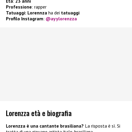
Età
:
23 anni
Professione
: rapper
Tatuaggi: Lorennza
ha dei
tatuaggi
Profilo Instagram
:
@ayylorenzza
Lorenzza età e biografia
Lorenzza è una cantante brasiliana?
La risposta è sì. Si
tratta di una giovane artista italo-brasiliana.