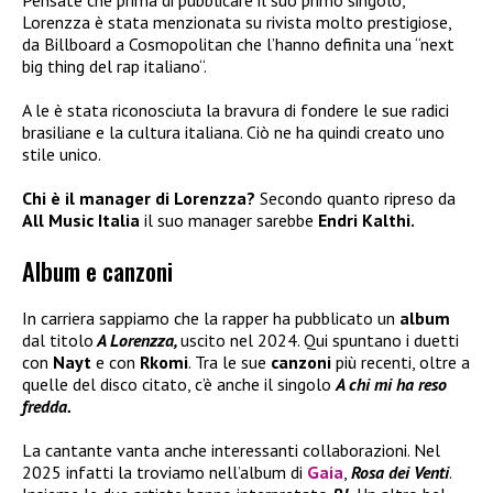
Pensate che prima di pubblicare il suo primo singolo,
Lorenzza è stata menzionata su rivista molto prestigiose,
da Billboard a Cosmopolitan che l’hanno definita una “next
big thing del rap italiano“.
A le è stata riconosciuta la bravura di fondere le sue radici
brasiliane e la cultura italiana. Ciò ne ha quindi creato uno
stile unico.
Chi è il manager di Lorenzza?
Secondo quanto ripreso da
All Music Italia
il suo manager sarebbe
Endri Kalthi.
Album e canzoni
In carriera sappiamo che la rapper ha pubblicato un
album
dal titolo
A Lorenzza,
uscito nel 2024. Qui spuntano i duetti
con
Nayt
e con
Rkomi
. Tra le sue
canzoni
più recenti, oltre a
quelle del disco citato, c’è anche il singolo
A chi mi ha reso
fredda.
La cantante vanta anche interessanti collaborazioni. Nel
2025 infatti la troviamo nell’album di
Gaia
,
Rosa dei Venti
.