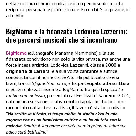
nella scrittura di brani condivisi e in un percorso di crescita
reciproca, personale e professionale. Ecco
chi è
la giovane, in
arte Ailo.
BigMama e la fidanzata Lodovica Lazzerini:
due percorsi musicali che si incontrano
BigMama
(all’anagrafe Marianna Mammone) e la sua
fidanzata condividono non solo la vita privata, ma anche una
forte intesa artistica. Lodovica Lazzerini,
classe 2000 e
originaria di Carrara
, è a sua volta cantante e autrice,
conosciuta con il nome d’arte Ailo. Ha pubblicato diversi
brani, tra cui
Sfiga
e
Non mi va
, e ha partecipato alla scrittura
di pezzi realizzati insieme a BigMama. Tra questi spicca
La
rabbia non mi basta
, presentato al Festival di Sanremo 2024,
nato in una sessione creativa molto rapida. In studio, come
raccontato dalla stessa artista, il lavoro è stato condiviso:
“
Ho scritto io il testo, ci tengo molto, in studio c’era la mia
ragazza che è una bravissima autrice e mi ha aiutata con le
melodie.
Sentire il suo nome accanto al mio prima di salire sul
palco sarà bellissimo
“.