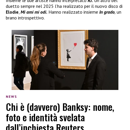
Insieme le due artiste hanno interpretato
RJ.
Un altro bel
duetto sempre nel 2025 l’ha realizzato per il nuovo disco di
Elodie
,
Mi ami mi odi.
Hanno realizzato insieme
In grado
,
un
brano introspettivo.
NEWS
Chi è (davvero) Banksy: nome,
foto e identità svelata
dall’inchiesta Reuters