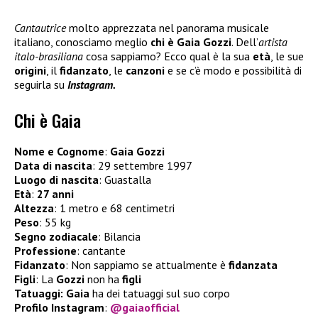
Cantautrice
molto apprezzata nel panorama musicale
italiano, conosciamo meglio
chi è Gaia Gozzi
. Dell’
artista
italo-brasiliana
cosa sappiamo? Ecco qual è la sua
età
, le sue
origini
, il
fidanzato
, le
canzoni
e se c’è modo e possibilità di
seguirla su
Instagram.
Chi è Gaia
Nome e Cognome
:
Gaia Gozzi
Data di nascita
: 29 settembre 1997
Luogo di nascita
: Guastalla
Età
:
27 anni
Altezza
: 1 metro e 68 centimetri
Peso
: 55 kg
Segno zodiacale
: Bilancia
Professione
: cantante
Fidanzato
: Non sappiamo se attualmente è
fidanzata
Figli
: La
Gozzi
non ha
figli
Tatuaggi: Gaia
ha dei tatuaggi sul suo corpo
Profilo Instagram
:
@gaiaofficial