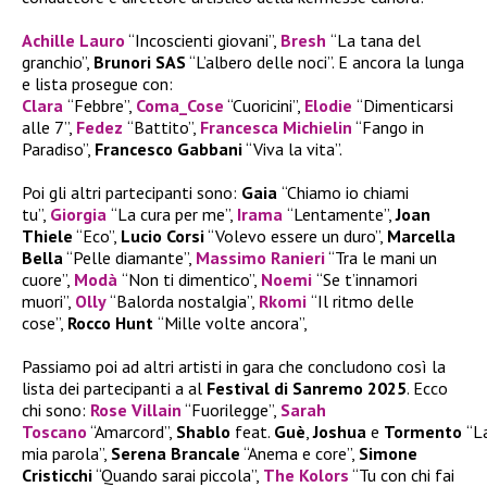
Achille Lauro
“Incoscienti giovani”,
Bresh
“La tana del
granchio”,
Brunori SAS
“L’albero delle noci”. E ancora la lunga
e lista prosegue con:
Clara
“Febbre”,
Coma_Cose
“Cuoricini”,
Elodie
“Dimenticarsi
alle 7”,
Fedez
“Battito”,
Francesca Michielin
“Fango in
Paradiso”,
Francesco Gabbani
“Viva la vita”.
Poi gli altri partecipanti sono:
Gaia
“Chiamo io chiami
tu”,
Giorgia
“La cura per me”,
Irama
“Lentamente”,
Joan
Thiele
“Eco”,
Lucio Corsi
“Volevo essere un duro”,
Marcella
Bella
“Pelle diamante”,
Massimo Ranieri
“Tra le mani un
cuore”,
Modà
“Non ti dimentico”,
Noemi
“Se t’innamori
muori”,
Olly
“Balorda nostalgia”,
Rkomi
“Il ritmo delle
cose”,
Rocco Hunt
“Mille volte ancora”,
Passiamo poi ad altri artisti in gara che concludono così la
lista dei partecipanti a al
Festival di Sanremo 2025
. Ecco
chi sono:
Rose Villain
“Fuorilegge”,
Sarah
Toscano
“Amarcord”,
Shablo
feat.
Guè
,
Joshua
e
Tormento
“L
mia parola”,
Serena Brancale
“Anema e core”,
Simone
Cristicchi
“Quando sarai piccola”,
The Kolors
“Tu con chi fai