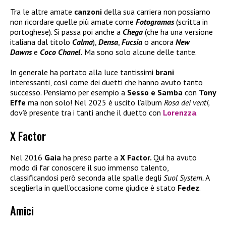
Tra le altre amate
canzoni
della sua carriera non possiamo
non ricordare quelle più amate come
Fotogramas
(scritta in
portoghese). Si passa poi anche a
Chega
(che ha una versione
italiana dal titolo
Calma
),
Densa
,
F
ucsia
o ancora
New
Dawns
e
Coco Chanel
.
Ma sono solo alcune delle tante.
In generale ha portato alla luce tantissimi
brani
interessanti, così come dei duetti che hanno avuto tanto
successo. Pensiamo per esempio a
Sesso e Samba
con
Tony
Effe
ma non solo! Nel 2025 è uscito l’album
Rosa dei venti,
dov’è presente tra i tanti anche il duetto con
Lorenzza
.
X Factor
Nel 2016
Gaia
ha preso parte a
X Factor.
Qui ha avuto
modo di far conoscere il suo immenso talento,
classificandosi però seconda alle spalle degli
Suol System.
A
sceglierla in quell’occasione come giudice è stato
Fedez
.
Amici