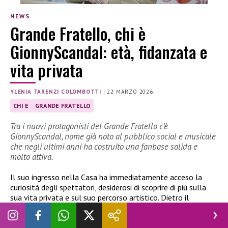
NEWS
Grande Fratello, chi è
GionnyScandal: età, fidanzata e
vita privata
YLENIA TARENZI COLOMBOTTI
|
22 MARZO 2026
CHI È
GRANDE FRATELLO
Tra i nuovi protagonisti del Grande Fratello c’è
GionnyScandal, nome già noto al pubblico social e musicale
che negli ultimi anni ha costruito una fanbase solida e
molto attiva.
Il suo ingresso nella Casa ha immediatamente acceso la
curiosità degli spettatori, desiderosi di scoprire di più sulla
sua vita privata e sul suo percorso artistico. Dietro il
personaggio televisivo, infatti, si nasconde un artista che ha
saputo muoversi tra musica, social e contenuti digitali,
costruendo un’identità ben riconoscibile.