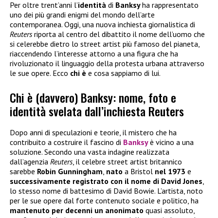
Per oltre trent’anni l’
identità
di
Banksy
ha rappresentato
uno dei più grandi enigmi del mondo dell’arte
contemporanea. Oggi, una nuova inchiesta giornalistica di
Reuters
riporta al centro del dibattito il nome dell’uomo che
si celerebbe dietro lo street artist più famoso del pianeta,
riaccendendo l’interesse attorno a una figura che ha
rivoluzionato il linguaggio della protesta urbana attraverso
le sue opere. Ecco
chi è
e cosa sappiamo di lui.
Chi è (davvero) Banksy: nome, foto e
identità svelata dall’inchiesta Reuters
Dopo anni di speculazioni e teorie, il mistero che ha
contribuito a costruire il fascino di
Banksy
è vicino a una
soluzione. Secondo una vasta indagine realizzata
dall’agenzia
Reuters
, il celebre street artist britannico
sarebbe
Robin Gunningham
,
nato
a Bristol
nel 1973
e
successivamente registrato con il nome di David Jones
,
lo stesso nome di battesimo di David Bowie. L’artista, noto
per le sue opere dal forte contenuto sociale e politico, ha
mantenuto per decenni un anonimato
quasi assoluto,