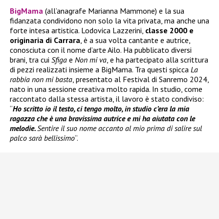
BigMama
(all’anagrafe Marianna Mammone) e la sua
fidanzata condividono non solo la vita privata, ma anche una
forte intesa artistica. Lodovica Lazzerini,
classe 2000 e
originaria di Carrara
, è a sua volta cantante e autrice,
conosciuta con il nome d’arte Ailo. Ha pubblicato diversi
brani, tra cui
Sfiga
e
Non mi va
, e ha partecipato alla scrittura
di pezzi realizzati insieme a BigMama. Tra questi spicca
La
rabbia non mi basta
, presentato al Festival di Sanremo 2024,
nato in una sessione creativa molto rapida. In studio, come
raccontato dalla stessa artista, il lavoro è stato condiviso:
“
Ho scritto io il testo, ci tengo molto, in studio c’era la mia
ragazza che è una bravissima autrice e mi ha aiutata con le
melodie.
Sentire il suo nome accanto al mio prima di salire sul
palco sarà bellissimo
“.