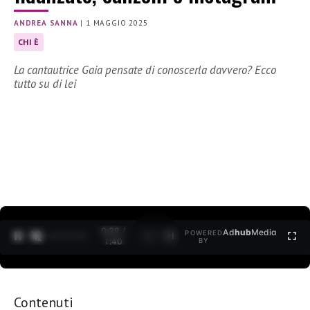
ANDREA SANNA
|
1 MAGGIO 2025
CHI È
La cantautrice Gaia pensate di conoscerla davvero? Ecco
tutto su di lei
0:30 /
Ad
hub
Media
POWERED
1
/
2
1:40
BY
Contenuti