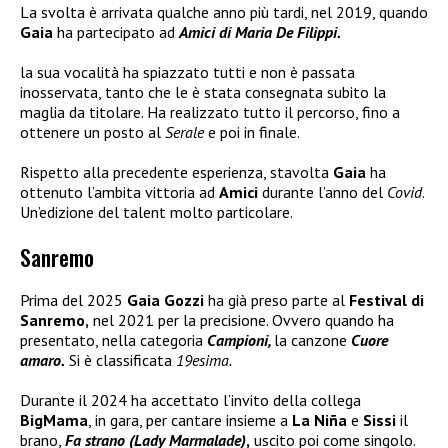
La svolta è arrivata qualche anno più tardi, nel 2019, quando
Gaia
ha partecipato ad
Amici di Maria De Filippi.
la sua vocalità ha spiazzato tutti e non è passata
inosservata, tanto che le è stata consegnata subito la
maglia da titolare. Ha realizzato tutto il percorso, fino a
ottenere un posto al
Serale
e poi in finale.
Rispetto alla precedente esperienza, stavolta
Gaia
ha
ottenuto l’ambita vittoria ad
Amici
durante l’anno del
Covid
.
Un’edizione del talent molto particolare.
Sanremo
Prima del 2025
Gaia Gozzi
ha già preso parte al
Festival di
Sanremo,
nel 2021 per la precisione. Ovvero quando ha
presentato, nella categoria
Campioni,
la canzone
Cuore
amaro.
Si è classificata
19esima.
Durante il 2024 ha accettato l’invito della collega
BigMama
, in gara, per cantare insieme a
La Niña
e
Sissi
il
brano,
Fa strano (Lady Marmalade)
,
uscito poi come singolo.