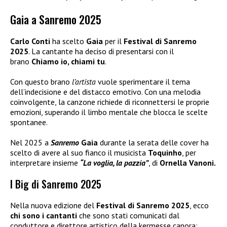
Gaia a Sanremo 2025
Carlo Conti
ha scelto
Gaia
per il
Festival di Sanremo
2025
. La cantante ha deciso di presentarsi con il
brano
Chiamo io, chiami tu
.
Con questo brano
l’artista
vuole sperimentare il tema
dell’indecisione e del distacco emotivo. Con una melodia
coinvolgente, la canzone richiede di riconnettersi le proprie
emozioni, superando il limbo mentale che blocca le scelte
spontanee.
Nel 2025 a
Sanremo
Gaia
durante la serata delle cover ha
scelto di avere al suo fianco il musicista
Toquinho
, per
interpretare insieme
“La voglia, la pazzia”
, di
Ornella Vanoni.
I Big di Sanremo 2025
Nella nuova edizione del
Festival di Sanremo 2025
, ecco
chi sono i cantanti
che sono stati comunicati dal
conduttore e direttore artistico della kermesse canora: