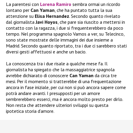
La parentesi con
Lorena Ramiro
sembra ormai un ricordo
lontano per
Can Yaman
, che ha puntato tutta la sua
attenzione su
Elisa Hernandez
. Secondo quanto rivelato
dal giornalista
Javi Hoyos
, che pare sia riuscito a mettersi in
contatto con la ragazza, i due si frequenterebbero da poco
tempo. Nel programma spagnolo Vamos a ver, su Telecinco,
sono state mostrate delle immagini dei due insieme a
Madrid. Secondo quanto riportato, tra i due ci sarebbero stati
diversi gesti affettuosi e anche un bacio.
La conoscenza tra i due risale a qualche mese fa. Il
giornalista ha spiegato che la massaggiatrice spagnola
avrebbe dichiarato di conoscere
Can Yaman
da circa tre
mesi. Per il momento si tratterebbe di una frequentazione
ancora in fase iniziale, per cui non si può ancora sapere come
potrà andare avanti. I presupposti per un amore
sembrerebbero esserci, ma è ancora molto presto per dirlo.
Non resta che attendere ulteriori sviluppi su questa
ipotetica storia d’amore.