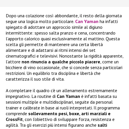
Dopo una colazione così abbondante, il resto della giornata
segue una logica molto particolare.
Can Yaman
ha infatti
spiegato di adottare un approccio simile al digiuno
intermittente: spesso salta pranzo e cena, concentrando
l’apporto calorico quasi esclusivamente al mattino. Questa
scelta gli permette di mantenere una certa libertà
alimentare e di adattarsi ai ritmi intensi dei set
cinematografici e televisivi. Nonostante la rigidità apparente,
l’attore
non rinuncia a qualche piccolo piacere
, come un
bicchiere di vino occasionale, che si concede senza particolari
restrizioni. Un equilibrio tra disciplina e libertà che
caratterizza il suo stile di vita.
A completare il quadro c’è un allenamento estremamente
impegnativo. La routine di
Can Yaman
è infatti basata su
sessioni multiple e multidisciplinari, seguite da personal
trainer e calibrate in base ai ruoli interpretati. Il programma
comprende
sollevamento pesi, boxe, arti marziali e
CrossFit
, con l’obiettivo di sviluppare forza, resistenza e
agilità. Tra gli esercizi più intensi figurano anche
salti