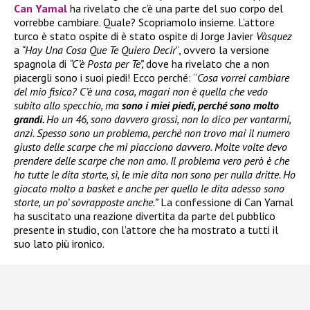
Can Yamal
ha rivelato che c’è una parte del suo corpo del
vorrebbe cambiare. Quale? Scopriamolo insieme. L’attore
turco è stato ospite di è stato ospite di Jorge Javier
Vàsquez
a
“Hay Una Cosa Que Te Quiero Decir
“, ovvero la versione
spagnola di
“C’è Posta per Te”,
dove ha rivelato che a non
piacergli sono i suoi piedi! Ecco perché: “
Cosa vorrei cambiare
del mio fisico? C’è una cosa, magari non è quella che vedo
subito allo specchio, ma
sono i miei piedi, perché sono molto
grandi.
Ho un 46, sono davvero grossi, non lo dico per vantarmi,
anzi. Spesso sono un problema, perché non trovo mai il numero
giusto delle scarpe che mi piacciono davvero. Molte volte devo
prendere delle scarpe che non amo. Il problema vero però è che
ho tutte le dita storte, sì, le mie dita non sono per nulla dritte. Ho
giocato molto a basket e anche per quello le dita adesso sono
storte, un po’ sovrapposte anche.”
La confessione di Can Yamal
ha suscitato una reazione divertita da parte del pubblico
presente in studio, con l’attore che ha mostrato a tutti il
suo lato più ironico.