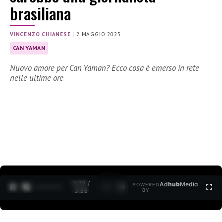
brasiliana
VINCENZO CHIANESE
|
2 MAGGIO 2025
CAN YAMAN
Nuovo amore per Can Yaman? Ecco cosa è emerso in rete
nelle ultime ore
0:30 /
Ad
hub
Media
POWERED
1
/
2
3:35
BY