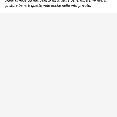
siano diverse da me. Questo mi fa stare bene. Ripetermi non mi
fa stare bene. E questo vale anche nella vita privata
.”