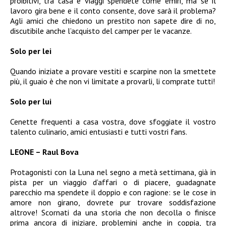
proibitivi, tra casa e viaggi spendete come emiri, ma se il
lavoro gira bene e il conto consente, dove sarà il problema?
Agli amici che chiedono un prestito non sapete dire di no,
discutibile anche l’acquisto del camper per le vacanze.
Solo per lei
Quando iniziate a provare vestiti e scarpine non la smettete
più, il guaio è che non vi limitate a provarli, li comprate tutti!
Solo per lui
Cenette frequenti a casa vostra, dove sfoggiate il vostro
talento culinario, amici entusiasti e tutti vostri fans.
LEONE – Raul Bova
Protagonisti con la Luna nel segno a metà settimana, già in
pista per un viaggio d’affari o di piacere, guadagnate
parecchio ma spendete il doppio e con ragione: se le cose in
amore non girano, dovrete pur trovare soddisfazione
altrove! Scornati da una storia che non decolla o finisce
prima ancora di iniziare, problemini anche in coppia, tra