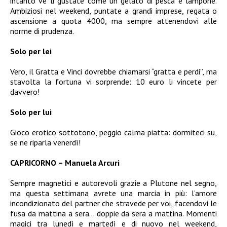
intanto ve li gustate come un gelato di pesca e lampone.
Ambiziosi nel weekend, puntate a grandi imprese, regata o
ascensione a quota 4000, ma sempre attenendovi alle
norme di prudenza.
Solo per lei
Vero, il Gratta e Vinci dovrebbe chiamarsi “gratta e perdi”, ma
stavolta la fortuna vi sorprende: 10 euro li vincete per
davvero!
Solo per lui
Gioco erotico sottotono, peggio calma piatta: dormiteci su,
se ne riparla venerdì!
CAPRICORNO – Manuela Arcuri
Sempre magnetici e autorevoli grazie a Plutone nel segno,
ma questa settimana avrete una marcia in più: l’amore
incondizionato del partner che stravede per voi, facendovi le
fusa da mattina a sera… doppie da sera a mattina. Momenti
magici tra lunedì e martedì e di nuovo nel weekend,