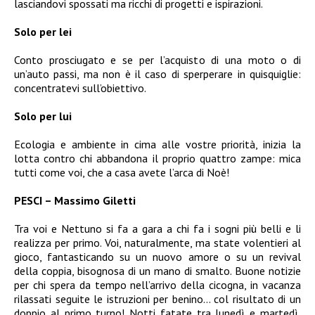
lasciandovi spossati ma ricchi di progetti e ispirazioni.
Solo per lei
Conto prosciugato e se per l’acquisto di una moto o di
un’auto passi, ma non è il caso di sperperare in quisquiglie:
concentratevi sull’obiettivo.
Solo per lui
Ecologia e ambiente in cima alle vostre priorità, inizia la
lotta contro chi abbandona il proprio quattro zampe: mica
tutti come voi, che a casa avete l’arca di Noè!
PESCI – Massimo Giletti
Tra voi e Nettuno si fa a gara a chi fa i sogni più belli e li
realizza per primo. Voi, naturalmente, ma state volentieri al
gioco, fantasticando su un nuovo amore o su un revival
della coppia, bisognosa di un mano di smalto. Buone notizie
per chi spera da tempo nell’arrivo della cicogna, in vacanza
rilassati seguite le istruzioni per benino… col risultato di un
doppio al primo turno! Notti fatate tra lunedì e martedì,