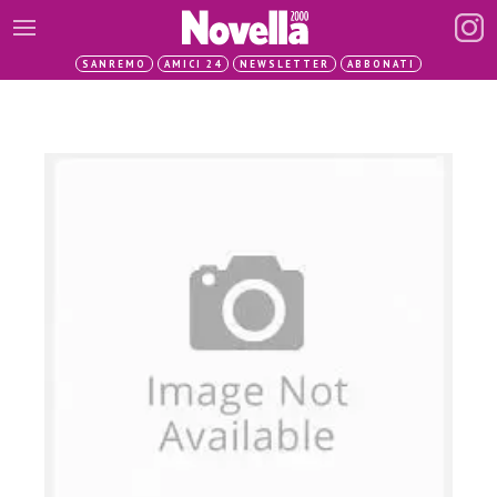
SANREMO
AMICI 24
NEWSLETTER
ABBONATI