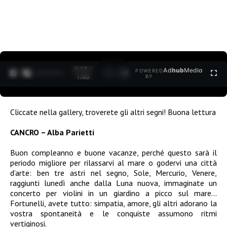
0:14 /
Ad
hub
Media
POWERED
1
/
2
1:40
BY
Cliccate nella gallery, troverete gli altri segni! Buona lettura
CANCRO – Alba Parietti
Buon compleanno e buone vacanze, perché questo sarà il
periodo migliore per rilassarvi al mare o godervi una città
d’arte: ben tre astri nel segno, Sole, Mercurio, Venere,
raggiunti lunedì anche dalla Luna nuova, immaginate un
concerto per violini in un giardino a picco sul mare…
Fortunelli, avete tutto: simpatia, amore, gli altri adorano la
vostra spontaneità e le conquiste assumono ritmi
vertiginosi.