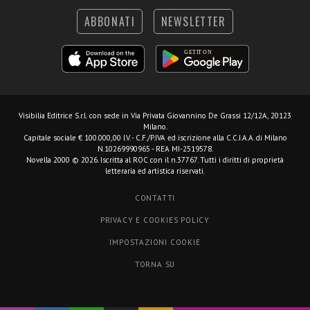
ABBONATI
NEWSLETTER
Visibilia Editrice S.r.l.
con sede in Via Privata Giovannino De Grassi 12/12A, 20123
Milano.
Capitale sociale € 100.000,00 I.V. - C.F./P.IVA ed iscrizione alla C.C.I.A.A. di Milano
N.10269990965 - REA MI-2519578.
Novella 2000 © 2026. Iscritta al ROC con il n.37767. Tutti i diritti di proprietà
letteraria ed artistica riservati.
CONTATTI
PRIVACY E COOKIES POLICY
IMPOSTAZIONI COOKIE
TORNA SU