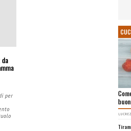
CUC
k da
ramma
Come
di per
buon
ento
LUCREZ
ruolo
Tiram