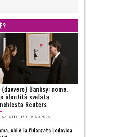
 È?
è (davvero) Banksy: nome,
 e identità svelata
’inchiesta Reuters
IA CIOTTI | 13 GIUGNO 2026
ma, chi è la fidanzata Lodovica
rini