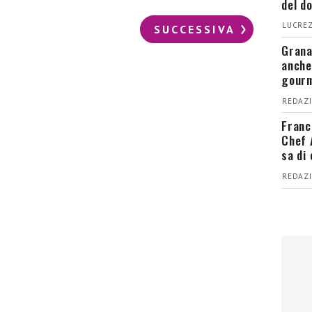
del d
LUCREZ
SUCCESSIVA
Grana
anche
gour
REDAZI
Franc
Chef 
sa di
REDAZI