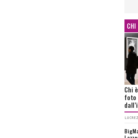
CHI
Chi 
foto
dall
LUCREZ
BigMa
Lazze