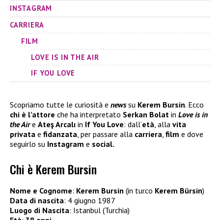
INSTAGRAM
CARRIERA
FILM
LOVE IS IN THE AIR
IF YOU LOVE
Scopriamo tutte le curiosità e
news
su
Kerem Bursin
. Ecco
chi è l’attore
che ha interpretato
Serkan Bolat
in
Love is in
the Air
e
Ateş Arcalı
in
If You Love
: dall’
età
, alla
vita
privata
e
fidanzata
, per passare alla
carriera
,
film
e dove
seguirlo su
Instagram
e
social.
Chi è Kerem Bursin
Nome e Cognome
:
Kerem Bursin
(in turco
Kerem Bürsin
)
Data di nascita
: 4 giugno 1987
Luogo di Nascita
: Istanbul (Turchia)
Età
:
38 anni