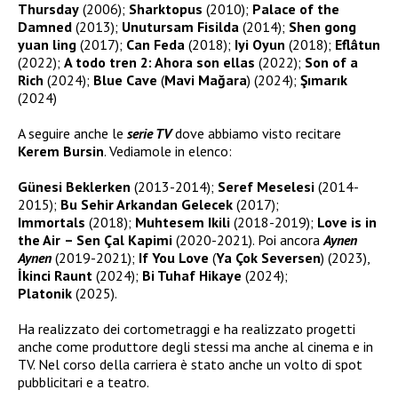
Thursday
(2006);
Sharktopus
(2010);
Palace of the
Damned
(2013);
Unutursam Fisilda
(2014);
Shen gong
yuan ling
(2017);
Can Feda
(2018);
Iyi Oyun
(2018);
Eflâtun
(2022);
A todo tren 2: Ahora son ellas
(2022);
Son of a
Rich
(2024);
Blue Cave
(
Mavi Mağara
) (2024);
Şımarık
(2024)
A seguire anche le
serie TV
dove abbiamo visto recitare
Kerem Bursin
. Vediamole in elenco:
Günesi Beklerken
(2013-2014);
Seref Meselesi
(2014-
2015);
Bu Sehir Arkandan Gelecek
(2017);
Immortals
(2018);
Muhtesem Ikili
(2018-2019);
Love is in
the Air
– Sen Çal Kapimi
(2020-2021). Poi ancora
Aynen
Aynen
(2019-2021);
If You Love
(
Ya Çok Seversen
) (2023),
İkinci Raunt
(2024);
Bi Tuhaf Hikaye
(2024);
Platonik
(2025).
Ha realizzato dei cortometraggi e ha realizzato progetti
anche come produttore degli stessi ma anche al cinema e in
TV. Nel corso della carriera è stato anche un volto di spot
pubblicitari e a teatro.