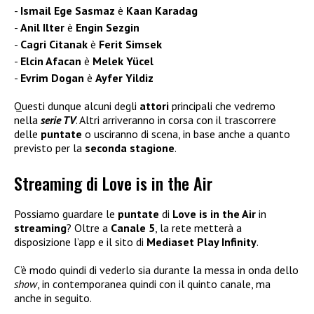
Ismail Ege Sasmaz
è
Kaan Karadag
Anil Ilter
è
Engin Sezgin
Cagri Citanak
è
Ferit Simsek
Elcin Afacan
è
Melek Yücel
Evrim Dogan
è
Ayfer Yildiz
Questi dunque alcuni degli
attori
principali che vedremo
nella
serie TV
. Altri arriveranno in corsa con il trascorrere
delle
puntate
o usciranno di scena, in base anche a quanto
previsto per la
seconda stagione
.
Streaming di Love is in the Air
Possiamo guardare le
puntate
di
Love is in the Air
in
streaming
? Oltre a
Canale 5
, la rete metterà a
disposizione l’app e il sito di
Mediaset Play Infinity
.
C’è modo quindi di vederlo sia durante la messa in onda dello
show
, in contemporanea quindi con il quinto canale, ma
anche in seguito.