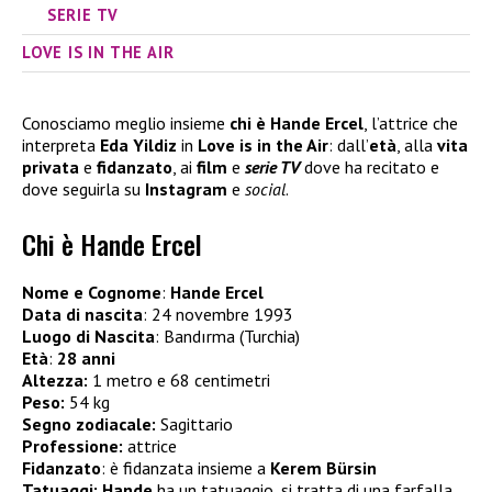
SERIE TV
LOVE IS IN THE AIR
Conosciamo meglio insieme
chi è Hande Ercel
, l’attrice che
interpreta
Eda Yildiz
in
Love is in the Air
: dall’
età
, alla
vita
privata
e
fidanzato
, ai
film
e
serie TV
dove ha recitato e
dove seguirla su
Instagram
e
social
.
Chi è Hande Ercel
Nome e Cognome
:
Hande Ercel
Data di nascita
: 24 novembre 1993
Luogo di Nascita
: Bandırma (Turchia)
Età
:
28 anni
Altezza:
1 metro e 68 centimetri
Peso:
54 kg
Segno zodiacale:
Sagittario
Professione:
attrice
Fidanzato
: è fidanzata insieme a
Kerem Bürsin
Tatuaggi:
Hande
ha un tatuaggio, si tratta di una farfalla