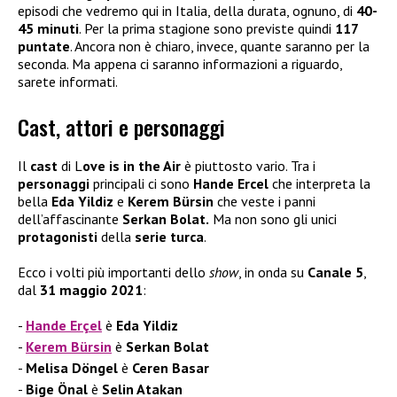
episodi che vedremo qui in Italia, della durata, ognuno, di
40-
45 minuti
. Per la prima stagione sono previste quindi
117
puntate
. Ancora non è chiaro, invece, quante saranno per la
seconda. Ma appena ci saranno informazioni a riguardo,
sarete informati.
Cast, attori e personaggi
Il
cast
di L
ove is in the Air
è piuttosto vario. Tra i
personaggi
principali ci sono
Hande Ercel
che interpreta la
bella
Eda Yildiz
e
Kerem Bürsin
che veste i panni
dell’affascinante
Serkan Bolat.
Ma non sono gli unici
protagonisti
della
serie turca
.
Ecco i volti più importanti dello
show
, in onda su
Canale 5
,
dal
31 maggio 2021
:
Hande Erçel
è
Eda Yildiz
Kerem Bürsin
è
Serkan Bolat
Melisa Döngel
è
Ceren Basar
Bige Önal
è
Selin Atakan