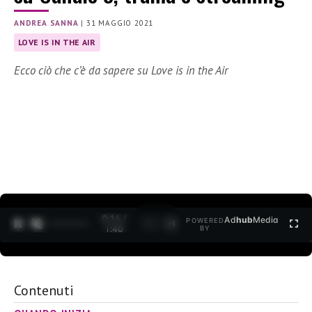
ANDREA SANNA
|
31 MAGGIO 2021
LOVE IS IN THE AIR
Ecco ciò che c’è da sapere su Love is in the Air
0:15 /
Ad
hub
Media
POWERED
1
/
2
1:40
BY
Contenuti