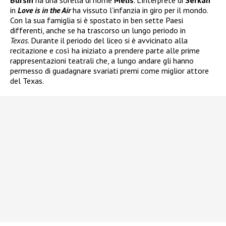
Bursin
ha una sorella di nome
Melis
. L’interprete di
Serkan
in
Love is in the Air
ha vissuto l’infanzia in giro per il mondo.
Con la sua famiglia si è spostato in ben sette Paesi
differenti, anche se ha trascorso un lungo periodo in
Texas
. Durante il periodo del liceo si è avvicinato alla
recitazione e così ha iniziato a prendere parte alle prime
rappresentazioni teatrali che, a lungo andare gli hanno
permesso di guadagnare svariati premi come miglior attore
del Texas.