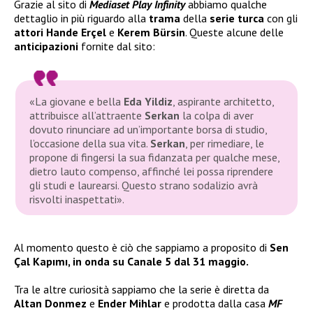
Grazie al sito di
Mediaset Play Infinity
abbiamo qualche
dettaglio in più riguardo alla
trama
della
serie turca
con gli
attori Hande Erçel
e
Kerem Bürsin
. Queste alcune delle
anticipazioni
fornite dal sito:
«La giovane e bella
Eda Yildiz
, aspirante architetto,
attribuisce all’attraente
Serkan
la colpa di aver
dovuto rinunciare ad un’importante borsa di studio,
l’occasione della sua vita.
Serkan
, per rimediare, le
propone di fingersi la sua fidanzata per qualche mese,
dietro lauto compenso, affinché lei possa riprendere
gli studi e laurearsi. Questo strano sodalizio avrà
risvolti inaspettati
».
Al momento questo è ciò che sappiamo a proposito di
Sen
Çal Kapımı, in onda su Canale 5 dal 31 maggio.
Tra le altre curiosità sappiamo che la serie è
diretta da
Altan Donmez
e
Ender Mihlar
e prodotta dalla casa
MF