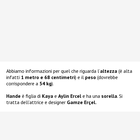
Abbiamo informazioni per quel che riguarda l’
altezza
(è alta
infatti
1 metro e 68 centimetri
) e il
peso
(dovrebbe
corrispondere a
54 kg
).
Hande
è figlia di
Kaya
e
Aylin Ercel
e ha una
sorella
. Si
tratta dell’attrice e designer
Gamze Erçel.