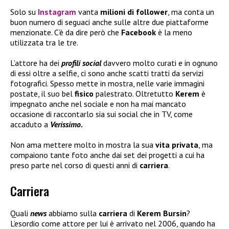
Solo su
Instagram
vanta
milioni di follower
, ma conta un
buon numero di seguaci anche sulle altre due piattaforme
menzionate. C’è da dire però che
Facebook
è la meno
utilizzata tra le tre.
L’attore ha dei
profili social
davvero molto curati e in ognuno
di essi oltre a selfie, ci sono anche scatti tratti da servizi
fotografici. Spesso mette in mostra, nelle varie immagini
postate, il suo bel
fisico
palestrato. Oltretutto
Kerem
è
impegnato anche nel sociale e non ha mai mancato
occasione di raccontarlo sia sui social che in TV, come
accaduto a
Verissimo.
Non ama mettere molto in mostra la sua
vita privata
, ma
compaiono tante foto anche dai set dei progetti a cui ha
preso parte nel corso di questi anni di
carriera
.
Carriera
Quali
news
abbiamo sulla
carriera
di
Kerem Bursin
?
L’esordio come attore per lui è arrivato nel 2006, quando ha