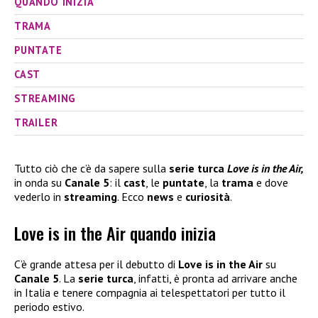
QUANDO INIZIA
TRAMA
PUNTATE
CAST
STREAMING
TRAILER
Tutto ciò che c’è da sapere sulla
serie turca
Love is in the Air,
in onda su
Canale 5
: il
cast
, le
puntate
, la
trama
e dove
vederlo in
streaming
. Ecco
news
e
curiosità
.
Love is in the Air quando inizia
C’è grande attesa per il debutto di
Love is in the Air
su
Canale 5
. La
serie turca
, infatti, è pronta ad arrivare anche
in Italia e tenere compagnia ai telespettatori per tutto il
periodo estivo.