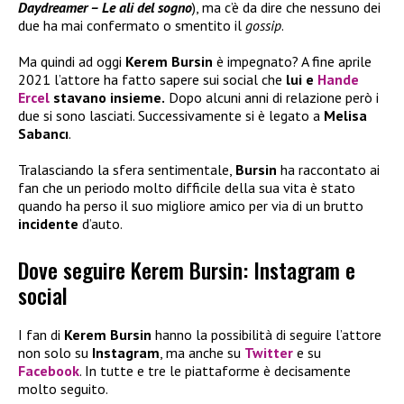
Daydreamer – Le ali del sogno
), ma c’è da dire che nessuno dei
due ha mai confermato o smentito il
gossip
.
Ma quindi ad oggi
Kerem Bursin
è impegnato? A fine aprile
2021 l’attore ha fatto sapere sui social che
lui e
Hande
Ercel
stavano insieme.
Dopo alcuni anni di relazione però i
due si sono lasciati. Successivamente si è legato a
Melisa
Sabancı
.
Tralasciando la sfera sentimentale,
Bursin
ha raccontato ai
fan che un periodo molto difficile della sua vita è stato
quando ha perso il suo migliore amico per via di un brutto
incidente
d’auto.
Dove seguire Kerem Bursin: Instagram e
social
I fan di
Kerem Bursin
hanno la possibilità di seguire l’attore
non solo su
Instagram
, ma anche su
Twitter
e su
Facebook
. In tutte e tre le piattaforme è decisamente
molto seguito.