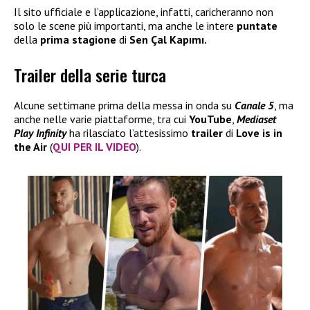
Il sito ufficiale e l’applicazione, infatti, caricheranno non
solo le scene più importanti, ma anche le intere
puntate
della
prima stagione
di
Sen Çal Kapımı.
Trailer della serie turca
Alcune settimane prima della messa in onda su
Canale 5
, ma
anche nelle varie piattaforme, tra cui
YouTube
,
Mediaset
Play Infinity
ha rilasciato l’attesissimo
trailer
di
Love is in
the Air
(
QUI PER IL VIDEO
).