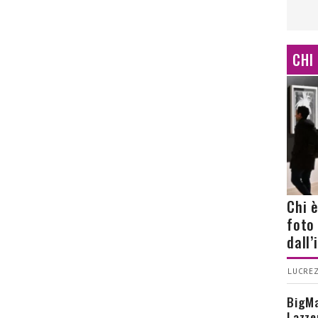
CHI
Chi 
foto
dall
LUCREZ
BigMa
Lazze