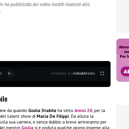
le ha pubblicato dei video inediti risalenti alla
.
Ad
hub
Media
/
2
POWERED BY
bile
mane da quando
Giulia Stabile
ha vinto
Amici 20
, per la
 del talent show di
Maria De Filippi
. Da allora la
ulla sua carriera, e senza dubbio a breve arriveranno per
 Nel mentre
Giulia
si è goduta qualche giorno insieme alla