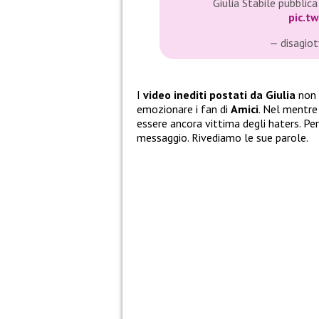
Giulia Stabile pubblica
pic.t
— disagio
I
video inediti postati da Giulia
non 
emozionare i fan di
Amici
. Nel mentr
essere ancora vittima degli haters. P
messaggio. Rivediamo le sue parole.