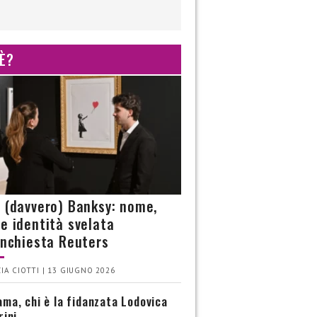
 È?
è (davvero) Banksy: nome,
 e identità svelata
’inchiesta Reuters
IA CIOTTI | 13 GIUGNO 2026
ma, chi è la fidanzata Lodovica
rini