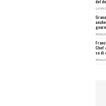
del d
LUCREZ
Grana
anche
gour
REDAZI
Franc
Chef 
sa di
REDAZI