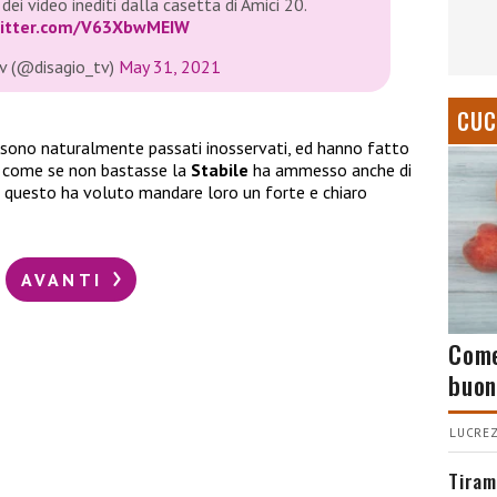
 dei video inediti dalla casetta di Amici 20.
witter.com/V63XbwMEIW
tv (@disagio_tv)
May 31, 2021
CUC
sono naturalmente passati inosservati, ed hanno fatto
e come se non bastasse la
Stabile
ha ammesso anche di
er questo ha voluto mandare loro un forte e chiaro
AVANTI
Come
buon
LUCREZ
Tiram