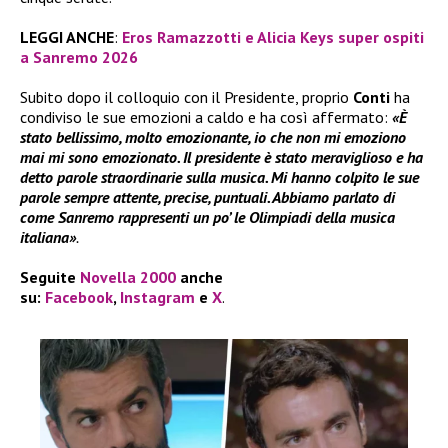
LEGGI ANCHE
:
Eros Ramazzotti e Alicia Keys super ospiti
a Sanremo 2026
Subito dopo il colloquio con il Presidente, proprio
Conti
ha
condiviso le sue emozioni a caldo e ha così affermato:
«È
stato bellissimo, molto emozionante, io che non mi emoziono
mai mi sono emozionato. Il presidente è stato meraviglioso e ha
detto parole straordinarie sulla musica. Mi hanno colpito le sue
parole sempre attente, precise, puntuali. Abbiamo parlato di
come Sanremo rappresenti un po’ le Olimpiadi della musica
italiana»
.
Seguite
Novella 2000
anche
su:
Facebook
,
Instagram
e
X
.