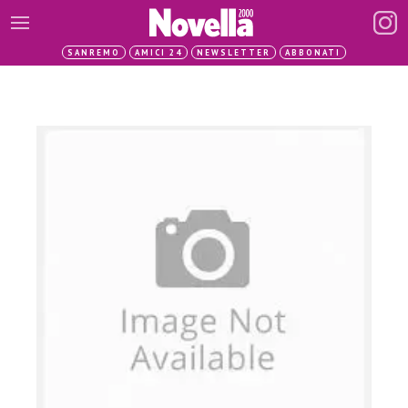
SANREMO
AMICI 24
NEWSLETTER
ABBONATI