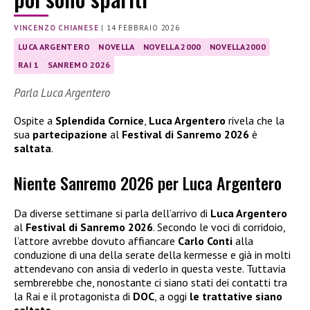
VINCENZO CHIANESE
|
14 FEBBRAIO 2026
LUCA ARGENTERO
NOVELLA
NOVELLA 2000
NOVELLA2000
RAI 1
SANREMO 2026
Parla Luca Argentero
Ospite a
Splendida Cornice
,
Luca Argentero
rivela che la
sua
partecipazione
al
Festival di Sanremo 2026
è
saltata
.
Niente Sanremo 2026 per Luca Argentero
Da diverse settimane si parla dell’arrivo di
Luca Argentero
al
Festival di Sanremo 2026
. Secondo le voci di corridoio,
l’attore avrebbe dovuto affiancare
Carlo Conti
alla
conduzione di una della serate della kermesse e già in molti
attendevano con ansia di vederlo in questa veste. Tuttavia
sembrerebbe che, nonostante ci siano stati dei contatti tra
la Rai e il protagonista di
DOC
, a oggi
le trattative siano