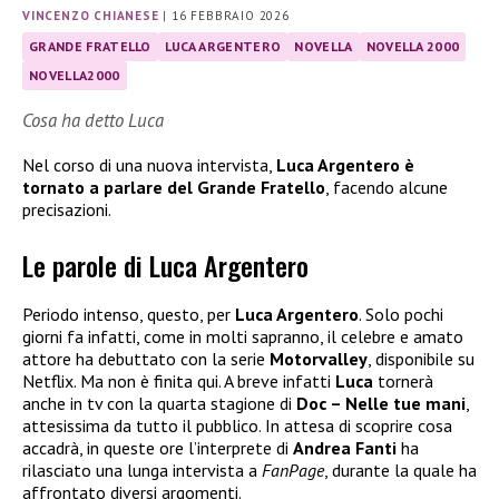
VINCENZO CHIANESE
|
16 FEBBRAIO 2026
GRANDE FRATELLO
LUCA ARGENTERO
NOVELLA
NOVELLA 2000
NOVELLA2000
Cosa ha detto Luca
Nel corso di una nuova intervista,
Luca Argentero è
tornato a parlare del Grande Fratello
, facendo alcune
precisazioni.
Le parole di Luca Argentero
Periodo intenso, questo, per
Luca Argentero
. Solo pochi
giorni fa infatti, come in molti sapranno, il celebre e amato
attore ha debuttato con la serie
Motorvalley
, disponibile su
Netflix. Ma non è finita qui. A breve infatti
Luca
tornerà
anche in tv con la quarta stagione di
Doc – Nelle tue mani
,
attesissima da tutto il pubblico. In attesa di scoprire cosa
accadrà, in queste ore l’interprete di
Andrea Fanti
ha
rilasciato una lunga intervista a
FanPage
, durante la quale ha
affrontato diversi argomenti.