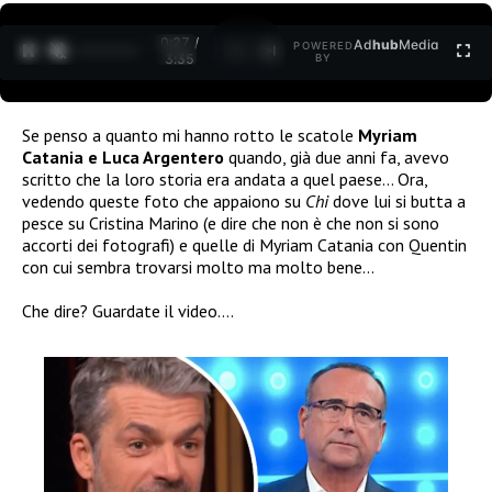
0:28 /
Ad
hub
Media
POWERED
1
/
2
3:35
BY
Se penso a quanto mi hanno rotto le scatole
Myriam
Catania e Luca Argentero
quando, già due anni fa, avevo
scritto che la loro storia era andata a quel paese… Ora,
vedendo queste foto che appaiono su
Chi
dove lui si butta a
pesce su Cristina Marino (e dire che non è che non si sono
accorti dei fotografi) e quelle di Myriam Catania con Quentin
con cui sembra trovarsi molto ma molto bene…
Che dire? Guardate il video….