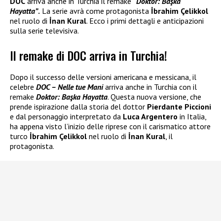
DOC
arriva anche in Turchia il remake
“Doktor: Başka
Hayatta”
.
La serie avrà come protagonista
İbrahim Çelikkol
nel ruolo di
İnan Kural
. Ecco i primi dettagli e anticipazioni
sulla serie televisiva.
Il remake di DOC arriva in Turchia!
Dopo il successo delle versioni americana e messicana, il
celebre
DOC – Nelle tue Mani
arriva anche in Turchia con il
remake
Doktor: Başka Hayatta
. Questa nuova versione, che
prende ispirazione dalla storia del dottor
Pierdante Piccioni
e dal personaggio interpretato da
Luca Argentero
in Italia,
ha appena visto l’inizio delle riprese con il carismatico attore
turco
İbrahim Çelikkol
nel ruolo di
İnan Kural
, il
protagonista.