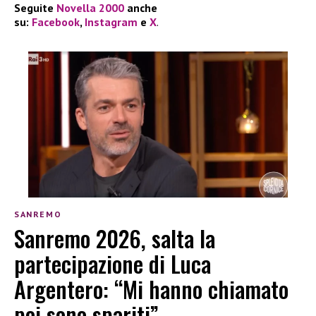
Seguite
Novella 2000
anche
su:
Facebook
,
Instagram
e
X
.
SANREMO
Sanremo 2026, salta la
partecipazione di Luca
Argentero: “Mi hanno chiamato
poi sono spariti”