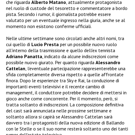
che riguarda
Alberto Matano
, attualmente protagonista
nel ruolo di custode del tesoretto e commentatore a bordo
pista. Secondo i rumor, il giornalista potrebbe essere
valutato per un eventuale ingresso nella giuria, anche se al
momento non esistono conferme ufficiali.
Nelle ultime settimane sono circolati anche altri nomi, tra
cui quello di
Lucio Presta
per un possibile nuovo ruolo
all’interno della trasmissione e quello dell’ex tennista
Adriano Panatta
, indicato da alcune indiscrezioni come
possibile nuovo giurato. Per quanto riguarda
Alessandro
Cattelan
, l’eventuale partecipazione rappresenterebbe una
sfida completamente diversa rispetto a quelle affrontate
finora. Dopo le esperienze tra Sky e Rai, la conduzione di
importanti eventi televisivi e il recente cambio di
management, il conduttore potrebbe decidere di mettersi in
gioco anche come concorrente. Per il momento, però, si
tratta soltanto di indiscrezioni. La composizione definitiva
del cast sarà annunciata nelle prossime settimane e
soltanto allora si capirà se Alessandro Cattelan sarà
davvero tra i protagonisti della nuova edizione di Ballando
con le Stelle o se il suo nome resterà soltanto uno dei tanti
rumor dell’estate televisiva.