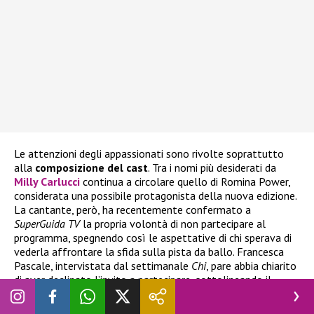
Le attenzioni degli appassionati sono rivolte soprattutto
alla
composizione del cast
. Tra i nomi più desiderati da
Milly Carlucci
continua a circolare quello di
Romina Power,
considerata una possibile protagonista della nuova edizione.
La cantante, però, ha recentemente confermato a
SuperGuida TV
la propria volontà di non partecipare al
programma, spegnendo così le aspettative di chi sperava di
vederla affrontare la sfida sulla pista da ballo. Francesca
Pascale, intervistata dal settimanale
Chi
, pare abbia chiarito
di aver declinato l’invito a partecipare, sottolineando il
proprio apprezzamento per lo show ma spiegando di non
sentirsi adatta alla competizione: “
Ho detto no non perché