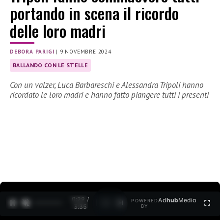
portando in scena il ricordo
delle loro madri
DEBORA PARIGI
|
9 NOVEMBRE 2024
BALLANDO CON LE STELLE
Con un valzer, Luca Barbareschi e Alessandra Tripoli hanno
ricordato le loro madri e hanno fatto piangere tutti i presenti
0:30 /
Ad
hub
Media
POWERED
1
/
2
3:35
BY