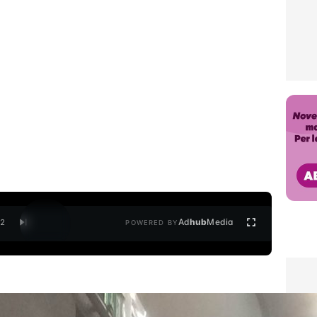
Ad
hub
Media
/
2
POWERED BY