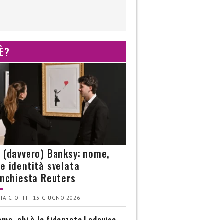
 È?
è (davvero) Banksy: nome,
 e identità svelata
’inchiesta Reuters
IA CIOTTI | 13 GIUGNO 2026
ma, chi è la fidanzata Lodovica