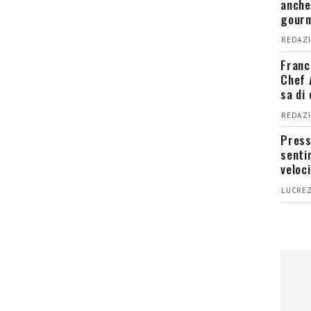
anche
gour
REDAZI
Franc
Chef 
sa di
REDAZI
Press
senti
veloci
LUCREZ