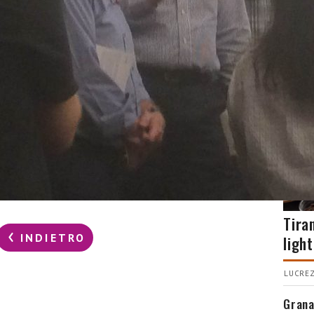
CUC
Tira
INDIETRO
light
LUCREZ
Grana