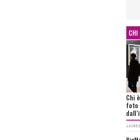
CHI
Chi 
foto
dall
LUCREZ
BigMa