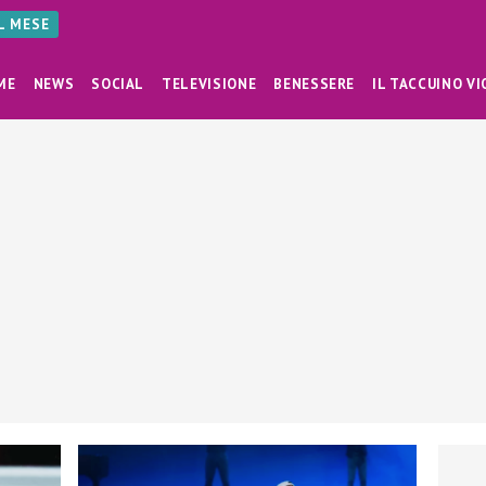
AL MESE
ME
NEWS
SOCIAL
TELEVISIONE
BENESSERE
IL TACCUINO VI