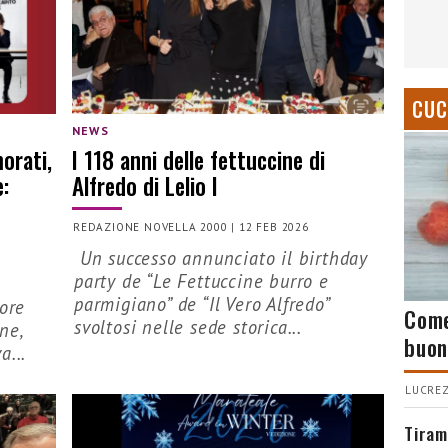
CUC
NEWS
orati,
I 118 anni delle fettuccine di
e:
Alfredo di Lelio I
REDAZIONE NOVELLA 2000
|
12 FEB 2026
Un successo annunciato il birthday
party de “Le Fettuccine burro e
parmigiano” de “Il Vero Alfredo”
sore
Come
svoltosi nelle sede storica...
ne,
buon
a...
LUCREZ
Tiram