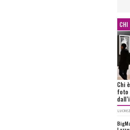
CHI
Chi 
foto
dall
LUCREZ
BigMa
Lazze