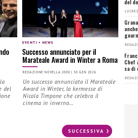
del d
LUCREZ
Grana
anche
gour
EVENTI • NEWS
REDAZI
ondo
Successo annunciato per il
Franc
Marateale Award in Winter a Roma
Chef 
sa di
REDAZIONE NOVELLA 2000
|
30 GEN 2026
REDAZI
la
Un successo annunciato il Marateale
e del
Award in Winter, la kermesse di
sione
Nicola Timpone che celebra il
cinema in inverno...
SUCCESSIVA