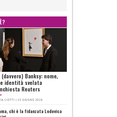
 È?
è (davvero) Banksy: nome,
 e identità svelata
’inchiesta Reuters
IA CIOTTI | 13 GIUGNO 2026
ma, chi è la fidanzata Lodovica
rini