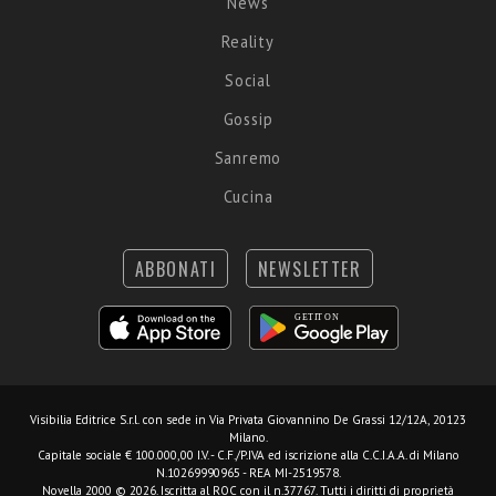
News
Reality
Social
Gossip
Sanremo
Cucina
ABBONATI
NEWSLETTER
Visibilia Editrice S.r.l.
con sede in Via Privata Giovannino De Grassi 12/12A, 20123
Milano.
Capitale sociale € 100.000,00 I.V. - C.F./P.IVA ed iscrizione alla C.C.I.A.A. di Milano
N.10269990965 - REA MI-2519578.
Novella 2000 © 2026. Iscritta al ROC con il n.37767. Tutti i diritti di proprietà