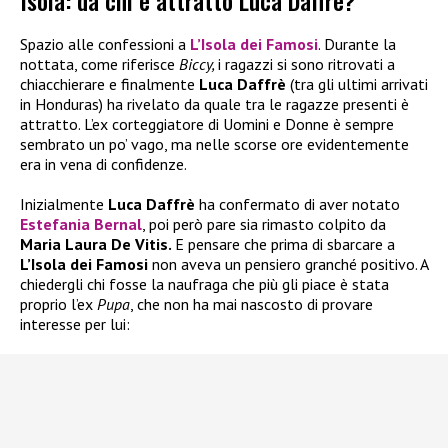
Isola: da chi è attratto Luca Daffrè?
Spazio alle confessioni a
L’Isola dei Famosi
. Durante la
nottata, come riferisce
Biccy,
i ragazzi si sono ritrovati a
chiacchierare e finalmente
Luca Daffrè
(tra gli ultimi arrivati
in Honduras) ha rivelato da quale tra le ragazze presenti è
attratto. L’ex corteggiatore di Uomini e Donne è sempre
sembrato un po’ vago, ma nelle scorse ore evidentemente
era in vena di confidenze.
Inizialmente
Luca Daffrè
ha confermato di aver notato
Estefania Bernal
, poi però pare sia rimasto colpito da
Maria Laura De Vitis.
E pensare che prima di sbarcare a
L’Isola dei Famosi
non aveva un pensiero granché positivo. A
chiedergli chi fosse la naufraga che più gli piace è stata
proprio l’ex
Pupa
, che non ha mai nascosto di provare
interesse per lui: