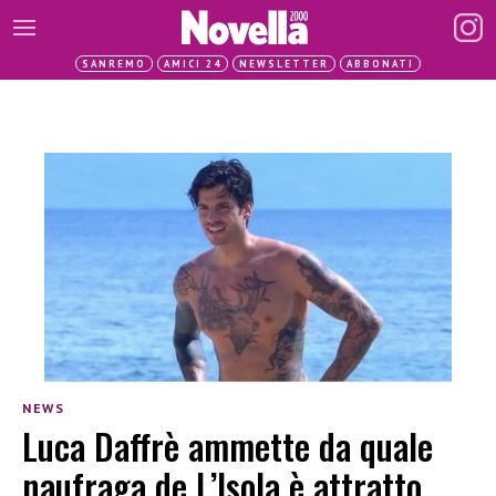
SANREMO
AMICI 24
NEWSLETTER
ABBONATI
NEWS
Luca Daffrè ammette da quale
naufraga de L’Isola è attratto