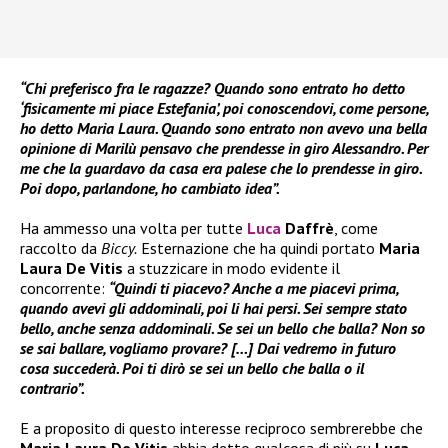
“Chi preferisco fra le ragazze? Quando sono entrato ho detto
‘fisicamente mi piace Estefania’, poi conoscendovi, come persone,
ho detto Maria Laura. Quando sono entrato non avevo una bella
opinione di Marilù pensavo che prendesse in giro Alessandro. Per
me che la guardavo da casa era palese che lo prendesse in giro.
Poi dopo, parlandone, ho cambiato idea”.
Ha ammesso una volta per tutte
Luca
Daffrè
, come
raccolto da
Biccy.
Esternazione che ha quindi portato
Maria
Laura De Vitis
a stuzzicare in modo evidente il
concorrente:
“Quindi ti piacevo? Anche a me piacevi prima,
quando avevi gli addominali, poi li hai persi. Sei sempre stato
bello, anche senza addominali. Se sei un bello che balla? Non so
se sai ballare, vogliamo provare? […] Dai vedremo in futuro
cosa succederà. Poi ti dirò se sei un bello che balla o il
contrario”.
E a proposito di questo interesse reciproco sembrerebbe che