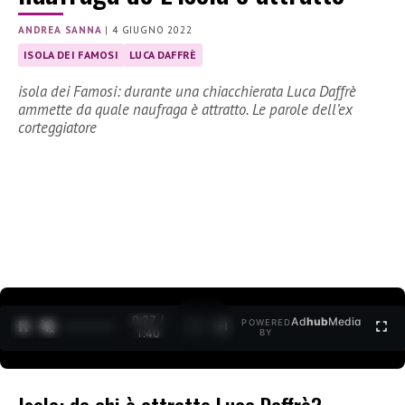
ANDREA SANNA
|
4 GIUGNO 2022
ISOLA DEI FAMOSI
LUCA DAFFRÈ
isola dei Famosi: durante una chiacchierata Luca Daffrè
ammette da quale naufraga è attratto. Le parole dell’ex
corteggiatore
0:27 /
Ad
hub
Media
POWERED
1
/
2
1:40
BY