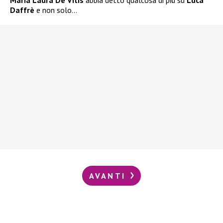
Maria Laura De Vitis
abbia detto qualcosa di più su
Luca
Daffrè
e non solo…
AVANTI