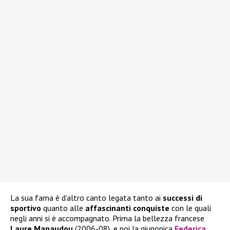
La sua fama è d’altro canto legata tanto ai
successi di
sportivo
quanto alle
affascinanti conquiste
con le quali
negli anni si è accompagnato. Prima la bellezza francese
Laure Manaudou
(2006-08), e poi la giunonica
Federica