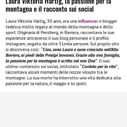
Laura Viktoria Härtig, la passione per la
montagna e il racconto sui social
Laura Viktoria Härtig, 30 anni, era una
influencer
e blogger
tedesca molto legata al mondo della montagna e dello
sport. Originaria di Penzberg, in Baviera, raccontava le sue
esperienze attraverso il suo blog personale e il profilo
Instagram, seguito da oltre 51mila persone. Sul proprio sito
si descriveva così:
“
Ciao, sono Laura e sono cresciuta nell’Alta
Baviera, ai piedi delle Prealpi bavaresi. Grazie alla mia famiglia,
la passione per la montagna è scritta nel mio Dna
”
. Il suo
ultimo contenuto sui social, intitolato
“
Cordata per la vita
”
,
raccontava alcuni momenti delle nozze vissute tra le
montagne. La sua morte ha interrotto una vita dedicata alla
passione per la natura, il viaggio e lo sport.