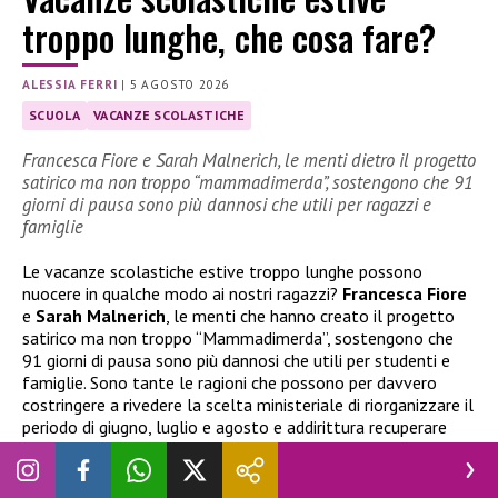
troppo lunghe, che cosa fare?
ALESSIA FERRI
|
5 AGOSTO 2026
SCUOLA
VACANZE SCOLASTICHE
Francesca Fiore e Sarah Malnerich, le menti dietro il progetto
satirico ma non troppo “mammadimerda”, sostengono che 91
giorni di pausa sono più dannosi che utili per ragazzi e
famiglie
Le vacanze scolastiche estive troppo lunghe possono
nuocere in qualche modo ai nostri ragazzi?
Francesca Fiore
e
Sarah Malnerich
, le menti che hanno creato il progetto
satirico ma non troppo “Mammadimerda”, sostengono che
91 giorni di pausa sono più dannosi che utili per studenti e
famiglie. Sono tante le ragioni che possono per davvero
costringere a rivedere la scelta ministeriale di riorganizzare il
periodo di giugno, luglio e agosto e addirittura recuperare
parte di quelle settimane durante l’anno scolastico. I
modelli da seguire, in giro per l’Europa, sono tanti. E molto
vicini a noi…