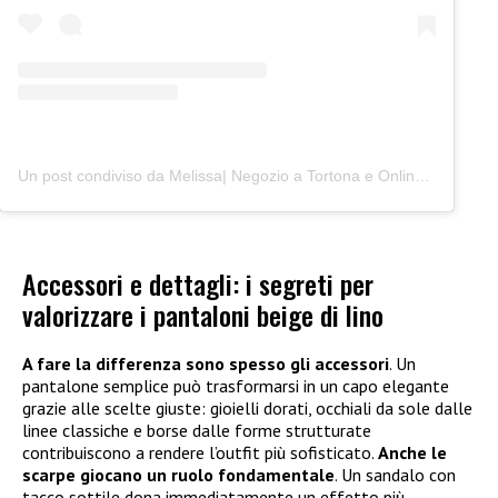
Un post condiviso da Melissa| Negozio a Tortona e Online (@junocreativelab)
Accessori e dettagli: i segreti per
valorizzare i pantaloni beige di lino
A fare la differenza sono spesso gli accessori
. Un
pantalone semplice può trasformarsi in un capo elegante
grazie alle scelte giuste: gioielli dorati, occhiali da sole dalle
linee classiche e borse dalle forme strutturate
contribuiscono a rendere l’outfit più sofisticato.
Anche le
scarpe giocano un ruolo fondamentale
. Un sandalo con
tacco sottile dona immediatamente un effetto più