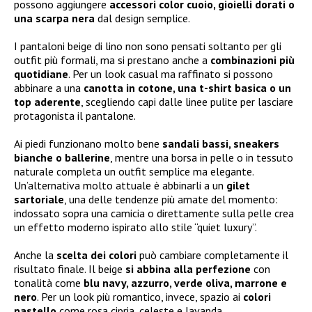
possono aggiungere
accessori color cuoio, gioielli dorati o
una scarpa nera
dal design semplice.
I pantaloni beige di lino non sono pensati soltanto per gli
outfit più formali, ma si prestano anche a
combinazioni più
quotidiane
. Per un look casual ma raffinato si possono
abbinare a una
canotta in cotone, una t-shirt basica o un
top aderente
, scegliendo capi dalle linee pulite per lasciare
protagonista il pantalone.
Ai piedi funzionano molto bene
sandali bassi, sneakers
bianche o ballerine
, mentre una borsa in pelle o in tessuto
naturale completa un outfit semplice ma elegante.
Un’alternativa molto attuale è abbinarli a un
gilet
sartoriale
, una delle tendenze più amate del momento:
indossato sopra una camicia o direttamente sulla pelle crea
un effetto moderno ispirato allo stile “quiet luxury”.
Anche la
scelta dei colori
può cambiare completamente il
risultato finale. Il beige
si abbina alla perfezione
con
tonalità come
blu navy, azzurro, verde oliva, marrone e
nero
. Per un look più romantico, invece, spazio ai
colori
pastello
come rosa cipria, celeste e lavanda.