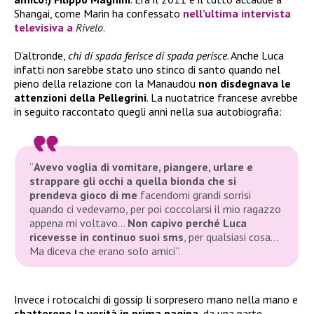
Shangai, come Marin ha confessato
nell’ultima intervista
televisiva a
Rivelo
.
D’altronde,
chi di spada ferisce di spada perisce
. Anche Luca
infatti non sarebbe stato uno stinco di santo quando nel
pieno della relazione con la Manaudou
non disdegnava le
attenzioni della Pellegrini
. La nuotatrice francese avrebbe
in seguito raccontato quegli anni nella sua autobiografia:
“
Avevo voglia di vomitare, piangere, urlare e
strappare gli occhi a quella bionda che si
prendeva gioco di me
facendomi grandi sorrisi
quando ci vedevamo, per poi coccolarsi il mio ragazzo
appena mi voltavo…
Non capivo perché Luca
ricevesse in continuo suoi sms
, per qualsiasi cosa…
Ma diceva che erano solo amici”
.
Invece i rotocalchi di gossip li sorpresero mano nella mano e
sbatterono la verità in prima pagina
, da una parte