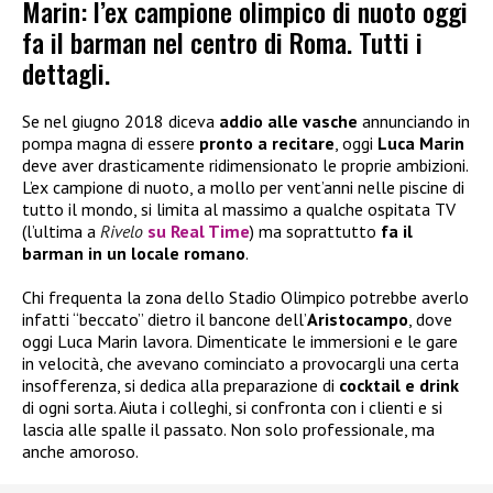
Marin: l’ex campione olimpico di nuoto oggi
fa il barman nel centro di Roma. Tutti i
dettagli.
Se nel giugno 2018 diceva
addio alle vasche
annunciando in
pompa magna di essere
pronto a recitare
, oggi
Luca Marin
deve aver drasticamente ridimensionato le proprie ambizioni.
L’ex campione di nuoto, a mollo per vent’anni nelle piscine di
tutto il mondo, si limita al massimo a qualche ospitata TV
(l’ultima a
Rivelo
su Real Time
) ma soprattutto
fa il
barman in un locale romano
.
Chi frequenta la zona dello Stadio Olimpico potrebbe averlo
infatti “beccato” dietro il bancone dell’
Aristocampo
, dove
oggi Luca Marin lavora. Dimenticate le immersioni e le gare
in velocità, che avevano cominciato a provocargli una certa
insofferenza, si dedica alla preparazione di
cocktail e drink
di ogni sorta. Aiuta i colleghi, si confronta con i clienti e si
lascia alle spalle il passato. Non solo professionale, ma
anche amoroso.