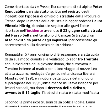
Come riportato da
La Presse
, l’ex campione di sci alpino
Peter
Runggaldier
pare sia stato iscritto nel registro degli
indagati con
l’ipotesi di omicidio stradale
dalla Procura di
Trento, dopo la morte della ciclista e blogger tedesca
Laura
Viktoria Härtig
, deceduta in seguito alle gravi ferite
riportate nell’
incidente
avvenuto il
23 giugno sulla strada
del Passo Sella
, nel territorio di Canazei. Si tratta di un
atto dovuto da parte degli inquirenti
per consentire gli
accertamenti sulla dinamica dello schianto.
Runggaldier, 57 anni, originario di Bressanone, era alla guida
della sua moto quando si è verificato lo
scontro frontale
con la bicicletta della giovane donna, che si trovava in
Trentino insieme al marito per il loro viaggio di nozze. L’ex
atleta azzurro, medaglia d’argento nella discesa libera ai
Mondiali del 1991 e vincitore della Coppa del mondo di
supergigante nel 1995, inizialmente risultava indagato per
lesioni stradali, ma dopo il
decesso della ciclista
,
avvenuto il 12 luglio
, l’ipotesi di reato è stata modificata.
Secondo le prime ricostruzioni della polizia locale, Laura
Viktoria Härtig stava percorrendo il tratto in sella alla