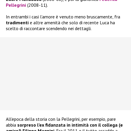
Pellegrini
(2008-11).
In entrambi i casi l’amore è venuto meno bruscamente, fra
tradimenti
e altre amenità che solo di recente Luca ha
scelto di raccontare scendendo nei dettagli.
All’epoca della storia con la Pellegrini, per esempio, pare
abbia
sorpreso l’ex fidanzata in intimità con il collega (e
amico!) Filippo Magnini
. Era il 2011 e il tutto accadde a