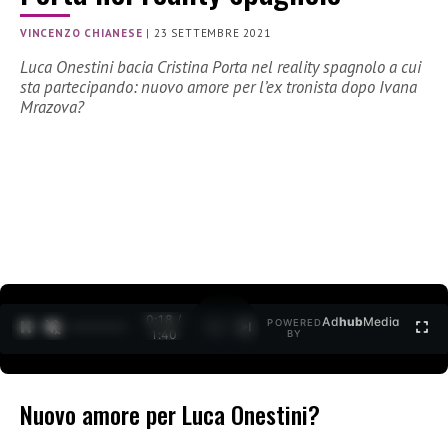
VINCENZO CHIANESE
|
23 SETTEMBRE 2021
Luca Onestini bacia Cristina Porta nel reality spagnolo a cui
sta partecipando: nuovo amore per l’ex tronista dopo Ivana
Mrazova?
0:19 /
Ad
hub
Media
POWERED
1
/
2
1:40
BY
Nuovo amore per Luca Onestini?