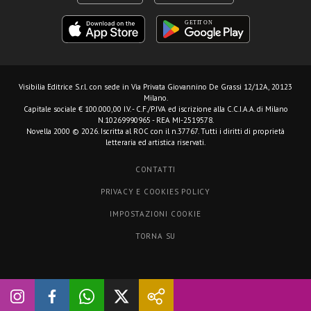
Visibilia Editrice S.r.l.
con sede in Via Privata Giovannino De Grassi 12/12A, 20123
Milano.
Capitale sociale € 100.000,00 I.V. - C.F./P.IVA ed iscrizione alla C.C.I.A.A. di Milano
N.10269990965 - REA MI-2519578.
Novella 2000 © 2026. Iscritta al ROC con il n.37767. Tutti i diritti di proprietà
letteraria ed artistica riservati.
CONTATTI
PRIVACY E COOKIES POLICY
IMPOSTAZIONI COOKIE
TORNA SU