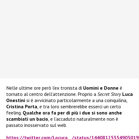
Nelle ultime ore però l’ex tronista di
Uomini e Donne
è
tornato al centro dell’attenzione. Proprio a
Secret Story
Luca
Onestini
si è avvicinato particolarmente a una coinquilina,
Cristina Porta
, e tra loro sembrerebbe esserci un certo
feeling.
Qualche ora fa per di più i due si sono anche
scambiati un bacio
, e l’accaduto naturalmente non è
passato inosservato sul web.
https://twitter.com/Locura__/status/1440812535490301