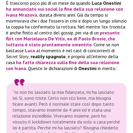
È trascorso poco più di un mese da quando
Luca Onestini
ha annunciato sui social la fine della sua relazione con
Ivana Mrazova
, durata diversi anni. Già da tempo si
mormorava che i due fossero in crisi e dopo un lungo silenzio
la coppia ha confermato la rottura. Nel mentre l’ex tronista
è anche finito al centro del gossip, per via di un
presunto
flirt con
Marialaura De Vitis
, ex di
Paolo Brosio
, che
tuttavia è stato prontamente smentito
. Come se non
bastasse
Luca
al momento è nel cast di concorrenti di
Secret Story
,
reality spagnolo
, e proprio all’interno della
casa
ha fatto chiarezza sulla fine della sua relazione
con
Ivana
. Queste le dichiarazioni di
Onestini
in merito:
“Io non ho lasciato la mia fidanzata, mi ha lasciato
lei. Si, sono triste. Certo non sto bene, ma bisogna
tirare avanti. Però è normale stare così dopo tanto
tempo, stavamo insieme da 4 anni ed è stata una
relazione incredibile. Vivevamo insieme, però ho
vissuto il lockdown totalmente da solo a casa perché
lei è partita. Perché mi ha lasciato? Bisogna chiederlo