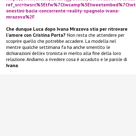
ref_src=twsrc%5Etfw%7Ctwcamp%5Etweetembed%7Ctwt
onestini-bacia-concorrente-reality-spagnolo-ivana-
mrazova%2F
Che dunque Luca dopo Ivana Mrazova stia per ritrovare
l’amore con Cristina Porta?
Non resta che attendere per
scoprire quello che potrebbe accadere. La modella nel
mentre qualche settimana fa ha anche smentito le
dichiarazioni dell’ex tronista in merito alla fine della loro
relazione. Andiamo a rivedere cosa è accaduto e le parole di
Ivana
.