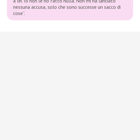
a lei. Io non le ho fatto nulla. Non mi ha lanciato
nessuna accusa, solo che sono successe un sacco di
cose”.