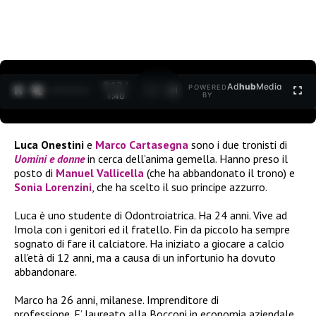
0:12 /
Ad
hub
Media
POWERED
1
/
2
1:40
BY
Luca Onestini
e
Marco Cartasegna
sono i due tronisti di
Uomini e donne
in cerca dell’anima gemella. Hanno preso il
posto di
Manuel Vallicella
(che ha abbandonato il trono) e
Sonia Lorenzini
, che ha scelto il suo principe azzurro.
Luca è uno studente di Odontroiatrica. Ha 24 anni. Vive ad
Imola con i genitori ed il fratello. Fin da piccolo ha sempre
sognato di fare il calciatore. Ha iniziato a giocare a calcio
all’età di 12 anni, ma a causa di un infortunio ha dovuto
abbandonare.
Marco ha 26 anni, milanese. Imprenditore di
professione. E’ laureato alla Bocconi in economia aziendale