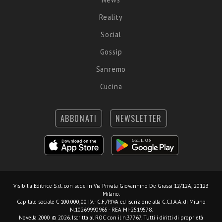
Reality
Social
Gossip
Sanremo
Cucina
ABBONATI
NEWSLETTER
Visibilia Editrice S.r.l.
con sede in Via Privata Giovannino De Grassi 12/12A, 20123
Milano.
Capitale sociale € 100.000,00 I.V. - C.F./P.IVA ed iscrizione alla C.C.I.A.A. di Milano
N.10269990965 - REA MI-2519578.
Novella 2000 © 2026. Iscritta al ROC con il n.37767. Tutti i diritti di proprietà