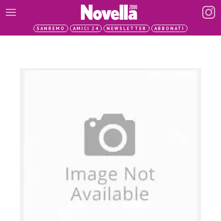
SANREMO
AMICI 24
NEWSLETTER
ABBONATI