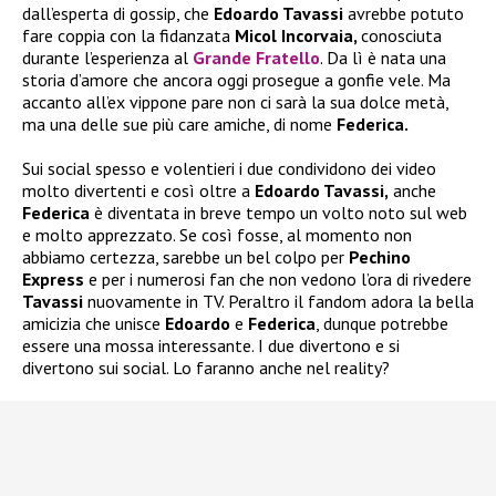
dall’esperta di gossip, che
Edoardo Tavassi
avrebbe potuto
fare coppia con la fidanzata
Micol Incorvaia,
conosciuta
durante l’esperienza al
Grande Fratello
. Da lì è nata una
storia d’amore che ancora oggi prosegue a gonfie vele. Ma
accanto all’ex vippone pare non ci sarà la sua dolce metà,
ma una delle sue più care amiche, di nome
Federica.
Sui social spesso e volentieri i due condividono dei video
molto divertenti e così oltre a
Edoardo Tavassi,
anche
Federica
è diventata in breve tempo un volto noto sul web
e molto apprezzato. Se così fosse, al momento non
abbiamo certezza, sarebbe un bel colpo per
Pechino
Express
e per i numerosi fan che non vedono l’ora di rivedere
Tavassi
nuovamente in TV. Peraltro il fandom adora la bella
amicizia che unisce
Edoardo
e
Federica
, dunque potrebbe
essere una mossa interessante. I due divertono e si
divertono sui social. Lo faranno anche nel reality?