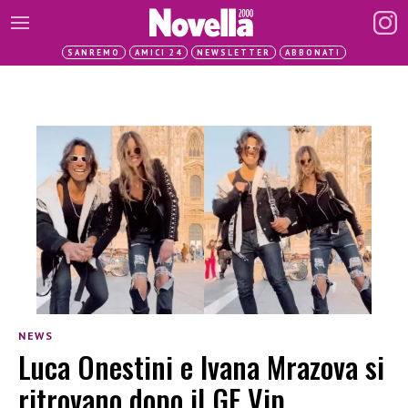
SANREMO
AMICI 24
NEWSLETTER
ABBONATI
NEWS
Luca Onestini e Ivana Mrazova si
ritrovano dopo il GF Vip