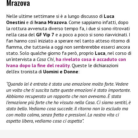
Mrazova
Nelle ultime settimane si è a lungo discusso di
Luca
Onestini
e di
Ivana Mrazova
. Come sappiamo infatti, dopo
la rottura avvenuta diverso tempo fa, i due si sono ritrovati
nella casa del
GF Vip 7
e a poco a poco si sono riavvicinati. I
fan hanno così iniziato a sperare nel tanto atteso ritorno di
fiamma, che tuttavia a oggi non sembrerebbe esserci ancora
stato. Solo qualche giorno fa però, proprio
Luca
, nel corso di
un’intervista a
Casa Chi
,
ha rivelato cosa è accaduto con
Ivana
dopo la fine del reality
. Queste le dichiarazioni
dell’ex tronista di
Uomini e Donne
:
“Quando lei è entrata è stata una emozione molto forte. Vedere
un volto che ti suscita tutte queste emozioni è stato importante.
Abbiamo recuperato un rapporto che non avevamo. È stata
l’emozione più forte che ho vissuto nella Casa. Ci siamo sentiti, è
stato bello. Vediamo cosa succede. Il ritorno non lo escludo ma
con molta calma, senza fretta e pressioni. La nostra vita ci
aspetta libera, vediamo cosa ci aspetta”.