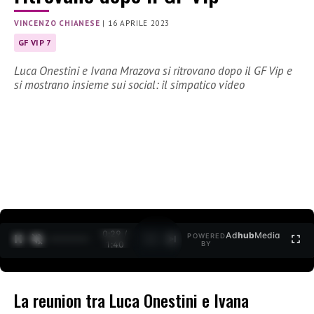
VINCENZO CHIANESE
|
16 APRILE 2023
GF VIP 7
Luca Onestini e Ivana Mrazova si ritrovano dopo il GF Vip e
si mostrano insieme sui social: il simpatico video
0:30 /
Ad
hub
Media
POWERED
1
/
2
1:40
BY
La reunion tra Luca Onestini e Ivana