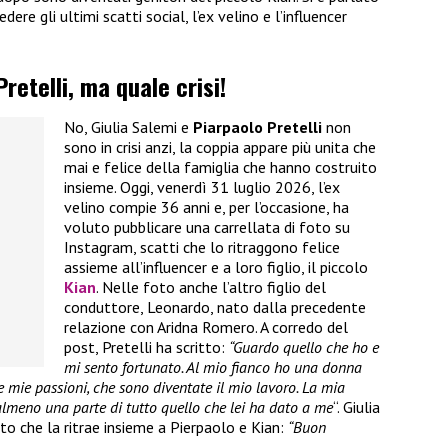
dere gli ultimi scatti social, l’ex velino e l’influencer
retelli, ma quale crisi!
No, Giulia Salemi e
Piarpaolo Pretelli
non
sono in crisi anzi, la coppia appare più unita che
mai e felice della famiglia che hanno costruito
insieme. Oggi, venerdì 31 luglio 2026, l’ex
velino compie 36 anni e, per l’occasione, ha
voluto pubblicare una carrellata di foto su
Instagram, scatti che lo ritraggono felice
assieme all’influencer e a loro figlio, il piccolo
Kian
. Nelle foto anche l’altro figlio del
conduttore, Leonardo, nato dalla precedente
relazione con Aridna Romero. A corredo del
post, Pretelli ha scritto:
“Guardo quello che ho e
mi sento fortunato. Al mio fianco ho una donna
lle mie passioni, che sono diventate il mio lavoro. La mia
a almeno una parte di tutto quello che lei ha dato a me
“. Giulia
to che la ritrae insieme a Pierpaolo e Kian:
“Buon