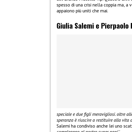
spesso di una crisi nella coppia ma, a ve
appaiono più uniti che mai.
Giulia Salemi e Pierpaolo P
speciale e due figli meravigliosi. oltre a
speranza è riuscire a restituire alla vit
Salemi ha condiviso anche lei uno scat
compleanno al nostro super papi
.”