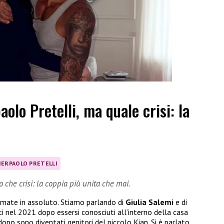
aolo Pretelli, ma quale crisi: la
IERPAOLO PRETELLI
ro che crisi: la coppia più unita che mai.
 amate in assoluto. Stiamo parlando di
Giulia Salemi
e di
ti nel 2021 dopo essersi conosciuti all’interno della casa
opo sono diventati genitori del piccolo Kian. Si è parlato