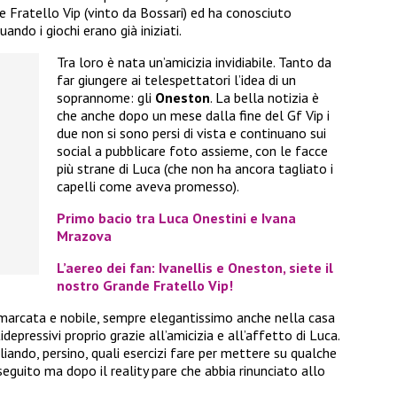
de Fratello Vip (vinto da Bossari) ed ha conosciuto
ndo i giochi erano già iniziati.
Tra loro è nata un’amicizia invidiabile. Tanto da
far giungere ai telespettatori l’idea di un
soprannome: gli
Oneston
. La bella notizia è
che anche dopo un mese dalla fine del Gf Vip i
due non si sono persi di vista e continuano sui
social a pubblicare foto assieme, con le facce
più strane di Luca (che non ha ancora tagliato i
capelli come aveva promesso).
Primo bacio tra Luca Onestini e Ivana
Mrazova
L’aereo dei fan: Ivanellis e Oneston, siete il
nostro Grande Fratello Vip!
marcata e nobile, sempre elegantissimo anche nella casa
depressivi proprio grazie all’amicizia e all’affetto di Luca.
iando, persino, quali esercizi fare per mettere su qualche
guito ma dopo il reality pare che abbia rinunciato allo