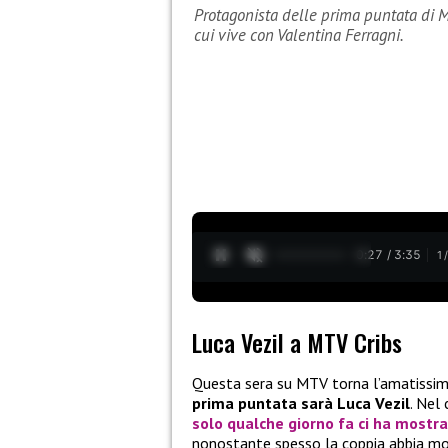
Protagonista delle prima puntata di MT
cui vive con Valentina Ferragni.
0:28 / 3:35
1
Luca Vezil a MTV Cribs
Questa sera su MTV torna l’amatiss
prima puntata sarà Luca Vezil
. Nel
solo qualche giorno fa ci ha mostrat
nonostante spesso la coppia abbia mos