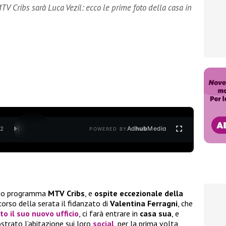
V Cribs sarà Luca Vezil: ecco le prime foto della casa in
Ad
hub
Media
/
2
POWERED BY
imo programma
MTV Cribs
, e
ospite eccezionale della
 corso della serata il fidanzato di
Valentina Ferragni
, che
o il suo nuovo ufficio
, ci farà entrare in
casa sua
, e
trato l’abitazione sui loro
social
, per la prima volta