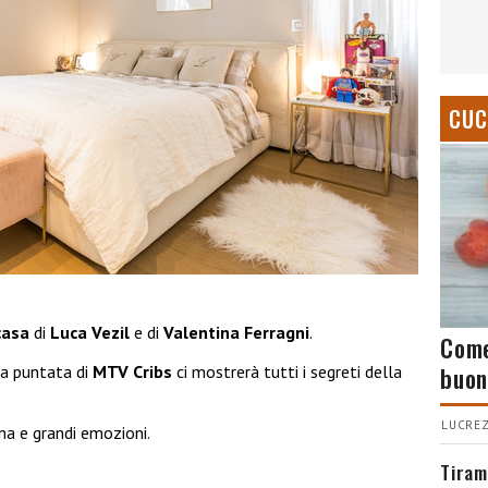
CUC
casa
di
Luca Vezil
e di
Valentina Ferragni
.
Come
buon
ma puntata di
MTV Cribs
ci mostrerà tutti i segreti della
LUCREZ
na e grandi emozioni.
Tiram