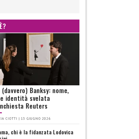
 È?
è (davvero) Banksy: nome,
 e identità svelata
’inchiesta Reuters
IA CIOTTI | 13 GIUGNO 2026
ma, chi è la fidanzata Lodovica
rini