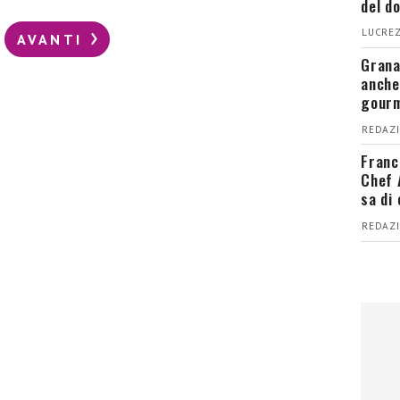
del d
LUCREZ
AVANTI
Grana
anche
gour
REDAZI
Franc
Chef 
sa di
REDAZI