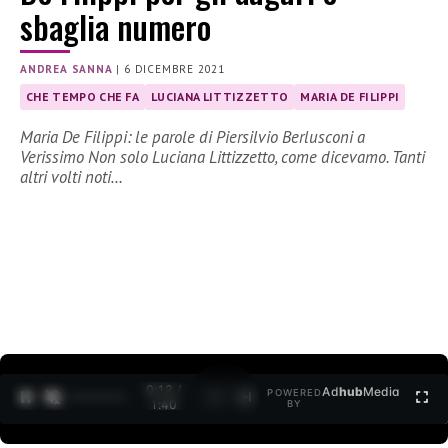
sbaglia numero
ANDREA SANNA
|
6 DICEMBRE 2021
CHE TEMPO CHE FA
LUCIANA LITTIZZETTO
MARIA DE FILIPPI
Maria De Filippi: le parole di Piersilvio Berlusconi a
Verissimo Non solo Luciana Littizzetto, come dicevamo. Tanti
altri volti noti…
0:12 /
Ad
hub
Media
POWERED
1
/
2
1:40
BY