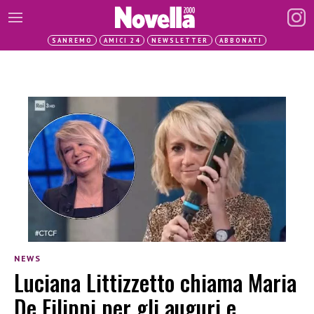
SANREMO
AMICI 24
NEWSLETTER
ABBONATI
NEWS
Luciana Littizzetto chiama Maria
De Filippi per gli auguri e