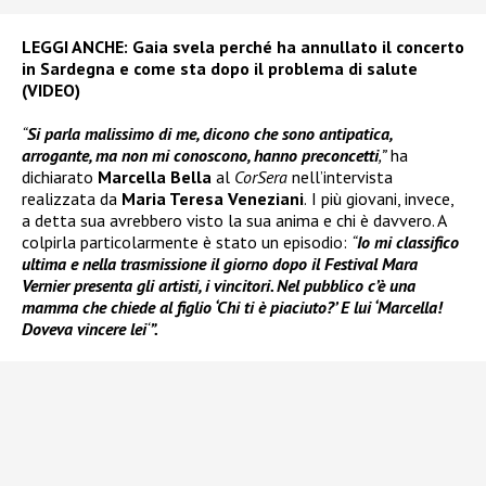
LEGGI ANCHE:
Gaia svela perché ha annullato il concerto
in Sardegna e come sta dopo il problema di salute
(VIDEO)
“
Si parla malissimo di me, dicono che sono antipatica,
arrogante, ma non mi conoscono, hanno preconcetti
,”
ha
dichiarato
Marcella Bella
al
CorSera
nell’intervista
realizzata da
Maria Teresa Veneziani
.
I più giovani, invece,
a detta sua avrebbero visto la sua anima e chi è davvero. A
colpirla particolarmente è stato un episodio:
“
Io mi classifico
ultima e nella trasmissione il giorno dopo il Festival Mara
Vernier presenta gli artisti, i vincitori. Nel pubblico c’è una
mamma che chiede al figlio ‘Chi ti è piaciuto?’ E lui ‘Marcella!
Doveva vincere lei
‘
”.