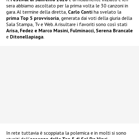
sera abbiamo ascoltato per la prima volta le 30 canzoni in
gara. Al termine della diretta,
Carlo Conti
ha svelato la
prima Top 5 provvisoria
, generata dai voti della giuria della
Sala Stampa, Tv e Web. A risultare i favoriti sono così stati
Arisa, Fedez e Marco Masini, Fulminacci, Serena Brancale
e
Ditonellapiaga
.
In rete tuttavia è scoppiata la polemica e in molti si sono
stupiti dell’
assenza dalla Top 5 di Sal Da Vinci
,