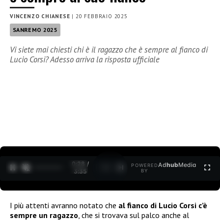
VINCENZO CHIANESE
|
20 FEBBRAIO 2025
SANREMO 2025
Vi siete mai chiesti chi è il ragazzo che è sempre al fianco di
Lucio Corsi? Adesso arriva la risposta ufficiale
0:29 /
Ad
hub
Media
POWERED
1
/
2
3:35
BY
I più attenti avranno notato che
al fianco di Lucio Corsi c’è
sempre un ragazzo
, che si trovava sul palco anche al