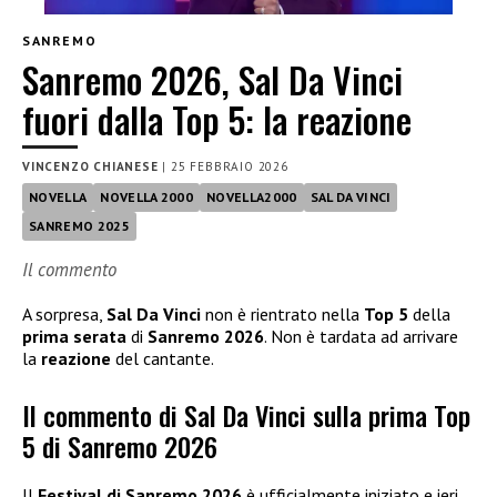
SANREMO
Sanremo 2026, Sal Da Vinci
fuori dalla Top 5: la reazione
VINCENZO CHIANESE
|
25 FEBBRAIO 2026
NOVELLA
NOVELLA 2000
NOVELLA2000
SAL DA VINCI
SANREMO 2025
Il commento
A sorpresa,
Sal Da Vinci
non è rientrato nella
Top 5
della
prima serata
di
Sanremo 2026
. Non è tardata ad arrivare
la
reazione
del cantante.
Il commento di Sal Da Vinci sulla prima Top
5 di Sanremo 2026
Il
Festival di Sanremo 2026
è ufficialmente iniziato e ieri