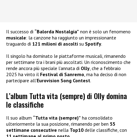
Il successo di
“Balorda Nostalgia”
non è solo un fenomeno
musicale
: la canzone ha raggiunto un impressionante
traguardo di
121 milioni di ascolti
su
Spotify
.
Il singolo ha dominato le piattaforme musicali, rimanendo
per settimane tra i brani più ascoltati. Un riconoscimento che
rende ancora più speciale l’annata di
Olly
, che a febbraio
2025 ha vinto il
Festival di Sanremo
, ma ha deciso di non
partecipare all’
Eurovision Song Contest
.
L’album Tutta vita (sempre) di Olly domina
le classifiche
Il suo album
“Tutta vita (sempre)”
ha consolidato
ulteriormente la sua posizione, rimanendo per ben
55
settimane consecutive
nella
Top10
delle classifiche, con
11 settimane al primo posto
.