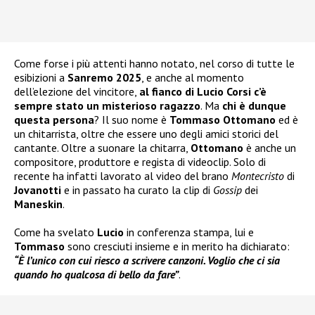
Come forse i più attenti hanno notato, nel corso di tutte le
esibizioni a
Sanremo 2025
, e anche al momento
dell’elezione del vincitore,
al fianco di Lucio Corsi c’è
sempre stato un misterioso ragazzo
. Ma
chi è dunque
questa persona
? Il suo nome è
Tommaso Ottomano
ed è
un chitarrista, oltre che essere uno degli amici storici del
cantante. Oltre a suonare la chitarra,
Ottomano
è anche un
compositore, produttore e regista di videoclip. Solo di
recente ha infatti lavorato al video del brano
Montecristo
di
Jovanotti
e in passato ha curato la clip di
Gossip
dei
Maneskin
.
Come ha svelato
Lucio
in conferenza stampa, lui e
Tommaso
sono cresciuti insieme e in merito ha dichiarato:
“È l’unico con cui riesco a scrivere canzoni. Voglio che ci sia
quando ho qualcosa di bello da fare”
.