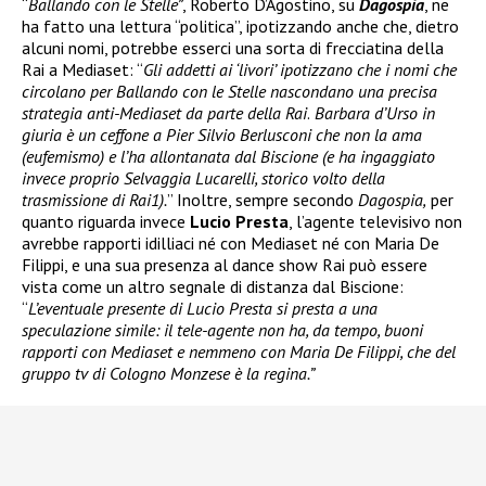
“
Ballando con le Stelle”
, Roberto D’Agostino, su
Dagospia
, ne
ha fatto una lettura “politica”, ipotizzando anche che, dietro
alcuni nomi, potrebbe esserci una sorta di frecciatina della
Rai a Mediaset: “
Gli addetti ai ‘livori’ ipotizzano che i nomi che
circolano per Ballando con le Stelle nascondano una precisa
strategia anti-Mediaset da parte della Rai
.
Barbara d’Urso in
giuria è un ceffone a Pier Silvio Berlusconi che non la ama
(eufemismo) e l’ha allontanata dal Biscione (e ha ingaggiato
invece proprio Selvaggia Lucarelli, storico volto della
trasmissione di Rai1).
” Inoltre, sempre secondo
Dagospia,
per
quanto riguarda invece
Lucio Presta
, l’agente televisivo non
avrebbe rapporti idilliaci né con Mediaset né con Maria De
Filippi, e una sua presenza al dance show Rai può essere
vista come un altro segnale di distanza dal Biscione:
“
L’eventuale presente di Lucio Presta si presta a una
speculazione simile: il tele-agente non ha, da tempo, buoni
rapporti con Mediaset e nemmeno con Maria De Filippi, che del
gruppo tv di Cologno Monzese è la regina.”