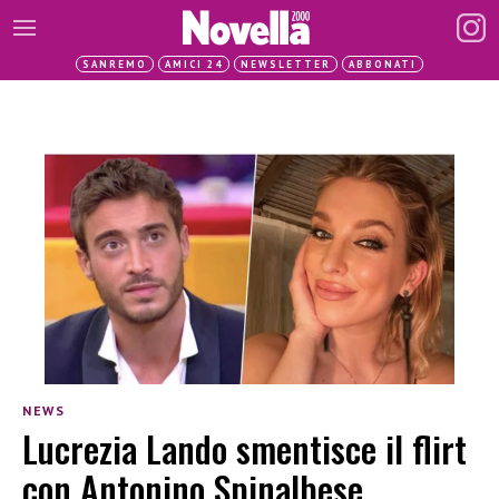
SANREMO
AMICI 24
NEWSLETTER
ABBONATI
NEWS
Lucrezia Lando smentisce il flirt
con Antonino Spinalbese