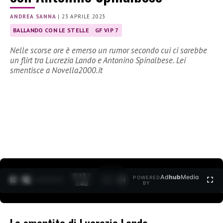
ANDREA SANNA
|
23 APRILE 2023
BALLANDO CON LE STELLE
GF VIP 7
Nelle scorse ore è emerso un rumor secondo cui ci sarebbe
un flirt tra Lucrezia Lando e Antonino Spinalbese. Lei
smentisce a Novella2000.it
0:14 /
Ad
hub
Media
POWERED
1
/
2
1:40
BY