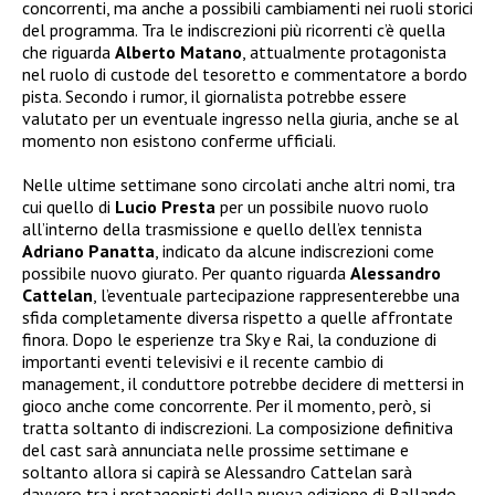
concorrenti, ma anche a possibili cambiamenti nei ruoli storici
del programma. Tra le indiscrezioni più ricorrenti c’è quella
che riguarda
Alberto Matano
, attualmente protagonista
nel ruolo di custode del tesoretto e commentatore a bordo
pista. Secondo i rumor, il giornalista potrebbe essere
valutato per un eventuale ingresso nella giuria, anche se al
momento non esistono conferme ufficiali.
Nelle ultime settimane sono circolati anche altri nomi, tra
cui quello di
Lucio Presta
per un possibile nuovo ruolo
all’interno della trasmissione e quello dell’ex tennista
Adriano Panatta
, indicato da alcune indiscrezioni come
possibile nuovo giurato. Per quanto riguarda
Alessandro
Cattelan
, l’eventuale partecipazione rappresenterebbe una
sfida completamente diversa rispetto a quelle affrontate
finora. Dopo le esperienze tra Sky e Rai, la conduzione di
importanti eventi televisivi e il recente cambio di
management, il conduttore potrebbe decidere di mettersi in
gioco anche come concorrente. Per il momento, però, si
tratta soltanto di indiscrezioni. La composizione definitiva
del cast sarà annunciata nelle prossime settimane e
soltanto allora si capirà se Alessandro Cattelan sarà
davvero tra i protagonisti della nuova edizione di Ballando