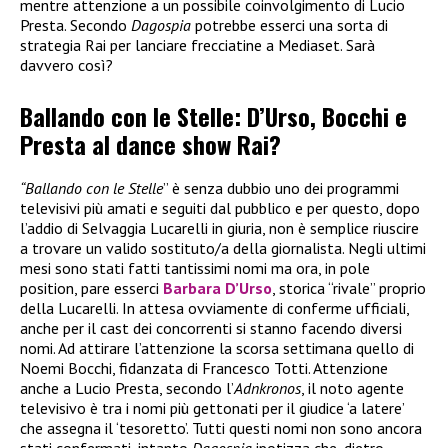
mentre attenzione a un possibile coinvolgimento di Lucio
Presta. Secondo
Dagospia
potrebbe esserci una sorta di
strategia Rai per lanciare frecciatine a Mediaset. Sarà
davvero così?
Ballando con le Stelle: D’Urso, Bocchi e
Presta al dance show Rai?
“Ballando con le Stelle
” è senza dubbio uno dei programmi
televisivi più amati e seguiti dal pubblico e per questo, dopo
l’addio di Selvaggia Lucarelli in giuria, non è semplice riuscire
a trovare un valido sostituto/a della giornalista. Negli ultimi
mesi sono stati fatti tantissimi nomi ma ora, in pole
position, pare esserci
Barbara D’Urso
, storica “rivale” proprio
della Lucarelli. In attesa ovviamente di conferme ufficiali,
anche per il cast dei concorrenti si stanno facendo diversi
nomi. Ad attirare l’attenzione la scorsa settimana quello di
Noemi Bocchi, fidanzata di Francesco Totti. Attenzione
anche a Lucio Presta, secondo l’
Adnkronos
, il noto agente
televisivo è tra i nomi più gettonati per il giudice ‘a latere’
che assegna il ‘tesoretto’. Tutti questi nomi non sono ancora
stati confermati, intanto
Dagospia
ipotizza che, dietro