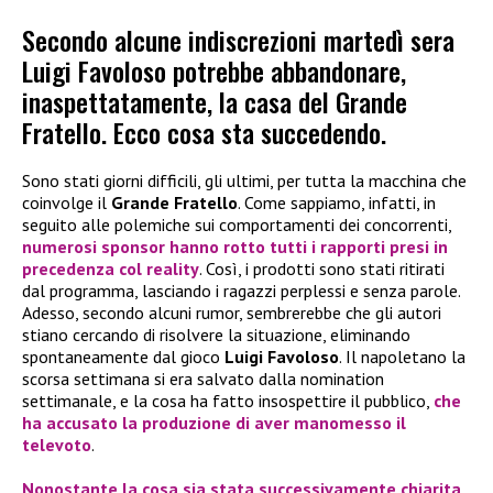
Secondo alcune indiscrezioni martedì sera
Luigi Favoloso potrebbe abbandonare,
inaspettatamente, la casa del Grande
Fratello. Ecco cosa sta succedendo.
Sono stati giorni difficili, gli ultimi, per tutta la macchina che
coinvolge il
Grande Fratello
. Come sappiamo, infatti, in
seguito alle polemiche sui comportamenti dei concorrenti,
numerosi sponsor hanno rotto tutti i rapporti presi in
precedenza col reality
. Così, i prodotti sono stati ritirati
dal programma, lasciando i ragazzi perplessi e senza parole.
Adesso, secondo alcuni rumor, sembrerebbe che gli autori
stiano cercando di risolvere la situazione, eliminando
spontaneamente dal gioco
Luigi Favoloso
. Il napoletano la
scorsa settimana si era salvato dalla nomination
settimanale, e la cosa ha fatto insospettire il pubblico,
che
ha accusato la produzione di aver manomesso il
televoto
.
Nonostante la cosa sia stata successivamente chiarita
,