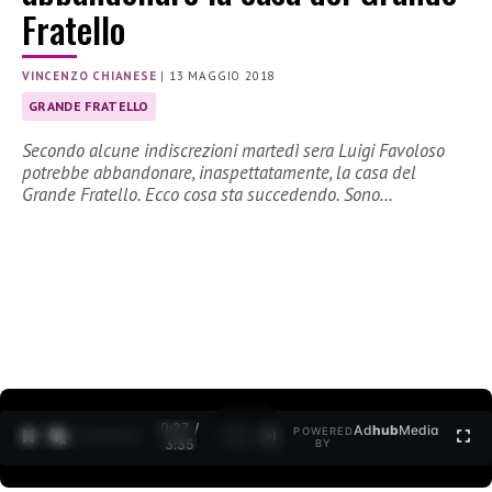
Fratello
VINCENZO CHIANESE
|
13 MAGGIO 2018
GRANDE FRATELLO
Secondo alcune indiscrezioni martedì sera Luigi Favoloso
potrebbe abbandonare, inaspettatamente, la casa del
Grande Fratello. Ecco cosa sta succedendo. Sono…
0:27 /
Ad
hub
Media
POWERED
1
/
2
3:35
BY