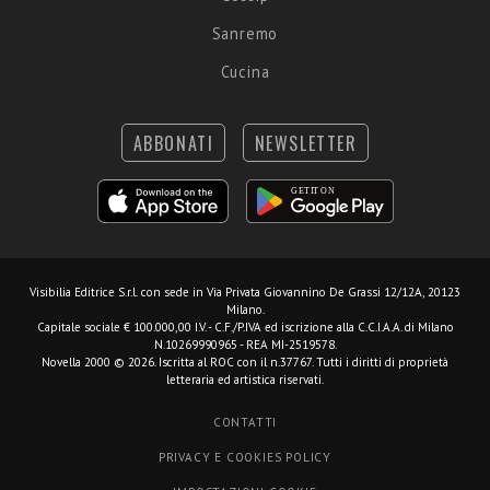
Sanremo
Cucina
ABBONATI
NEWSLETTER
Visibilia Editrice S.r.l.
con sede in Via Privata Giovannino De Grassi 12/12A, 20123
Milano.
Capitale sociale € 100.000,00 I.V. - C.F./P.IVA ed iscrizione alla C.C.I.A.A. di Milano
N.10269990965 - REA MI-2519578.
Novella 2000 © 2026. Iscritta al ROC con il n.37767. Tutti i diritti di proprietà
letteraria ed artistica riservati.
CONTATTI
PRIVACY E COOKIES POLICY